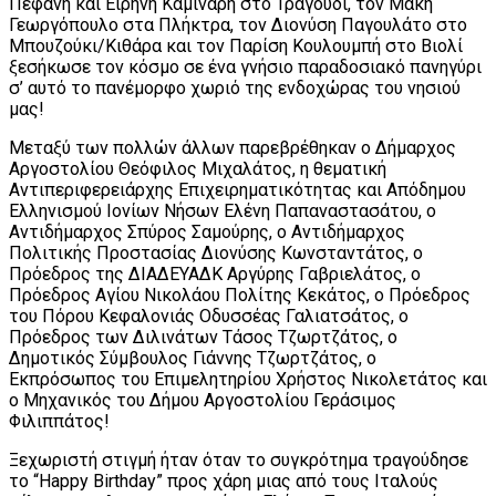
Πεφάνη και Ειρήνη Καμινάρη στο Τραγούδι, τον Μάκη
Γεωργόπουλο στα Πλήκτρα, τον Διονύση Παγουλάτο στο
Μπουζούκι/Κιθάρα και τον Παρίση Κουλουμπή στο Βιολί
ξεσήκωσε τον κόσμο σε ένα γνήσιο παραδοσιακό πανηγύρι
σ’ αυτό το πανέμορφο χωριό της ενδοχώρας του νησιού
μας!
Μεταξύ των πολλών άλλων παρεβρέθηκαν ο Δήμαρχος
Αργοστολίου Θεόφιλος Μιχαλάτος, η θεματική
Αντιπεριφερειάρχης Επιχειρηματικότητας και Απόδημου
Ελληνισμού Ιονίων Νήσων Ελένη Παπαναστασάτου, ο
Αντιδήμαρχος Σπύρος Σαμούρης, ο Αντιδήμαρχος
Πολιτικής Προστασίας Διονύσης Κωνσταντάτος, ο
Πρόεδρος της ΔΙΑΔΕΥΑΔΚ Αργύρης Γαβριελάτος, ο
Πρόεδρος Αγίου Νικολάου Πολίτης Κεκάτος, ο Πρόεδρος
του Πόρου Κεφαλονιάς Οδυσσέας Γαλιατσάτος, ο
Πρόεδρος των Διλινάτων Τάσος Τζωρτζάτος, ο
Δημοτικός Σύμβουλος Γιάννης Τζωρτζάτος, ο
Εκπρόσωπος του Επιμελητηρίου Χρήστος Νικολετάτος και
ο Μηχανικός του Δήμου Αργοστολίου Γεράσιμος
Φιλιππάτος!
Ξεχωριστή στιγμή ήταν όταν το συγκρότημα τραγούδησε
το “Happy Birthday” προς χάρη μιας από τους Ιταλούς