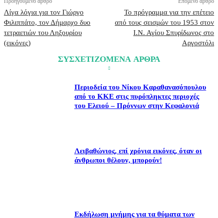
Προηγούμενο άρθρο
Επόμενο άρθρο
Λίγα λόγια για τον Γιώργο
Το πρόγραμμα για την επέτειο
Φιλιππάτο, τον Δήμαρχο δυο
από τους σεισμών του 1953 στον
τετραετιών του Ληξουρίου
Ι.Ν. Αγίου Σπυρίδωνος στο
(εικόνες)
Αργοστόλι
ΣΥΣΧΕΤΙΖΟΜΕΝΑ ΑΡΘΡΑ
Περιοδεία του Νίκου Καραθανασόπουλου
από το ΚΚΕ στις πυρόπληκτες περιοχές
του Ελειού – Πρόννων στην Κεφαλονιά
Λειβαθώνιος, επί χρόνια εικόνες, όταν οι
άνθρωποι θέλουν, μπορούν!
Εκδήλωση μνήμης για τα θύματα των