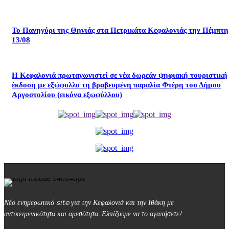
Το Πανηγύρι της Θηνιάς στα Πετρικάτα Κεφαλονιάς την Πέμπτη
13/08
Η Κεφαλονιά πρωταγωνιστεί σε νέα δωρεάν ψηφιακή τουριστική
έκδοση με εξώφυλλο τη βραβευμένη παραλία Φτέρη του Δήμου
Αργοστολίου (εικόνα εξωφύλλου)
Νέο ενημερωτικό site για την Κεφαλονιά και την Ιθάκη με
αντικειμενικότητα και αμεσότητα. Ελπίζουμε να το αγαπήσετε!