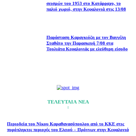
σεισμών του 1953 στο Κατάρραχο, το
παλιό χωριό, στην Κεφαλονιά στις 13/08
Παράσταση Καραγκιόζη με τον Βαγγέλη
Σταθάτο την Παρασκευή 7/08 στα
Τουλιάτα Κεφαλονιάς με ελεύθερη είσοδο
ΤΕΛΕΥΤΑΙΑ ΝΕΑ
Περιοδεία του Νίκου Καραθανασόπουλου από το ΚΚΕ στις
πυρόπληκτες περιοχές του Ελειού – Πρόννων στην Κεφαλονιά