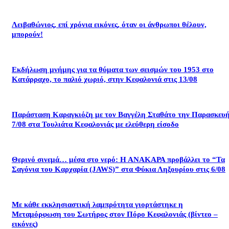
Λειβαθώνιος, επί χρόνια εικόνες, όταν οι άνθρωποι θέλουν,
μπορούν!
Εκδήλωση μνήμης για τα θύματα των σεισμών του 1953 στο
Κατάρραχο, το παλιό χωριό, στην Κεφαλονιά στις 13/08
Παράσταση Καραγκιόζη με τον Βαγγέλη Σταθάτο την Παρασκευ
7/08 στα Τουλιάτα Κεφαλονιάς με ελεύθερη είσοδο
Θερινό σινεμά… μέσα στο νερό: Η ΑΝΑΚΑΡΑ προβάλλει το “Τα
Σαγόνια του Καρχαρία (JAWS)” στα Φύκια Ληξουρίου στις 6/08
Με κάθε εκκλησιαστική λαμπρότητα γιορτάστηκε η
Μεταμόρφωση του Σωτήρος στον Πόρο Κεφαλονιάς (βίντεο –
εικόνες)