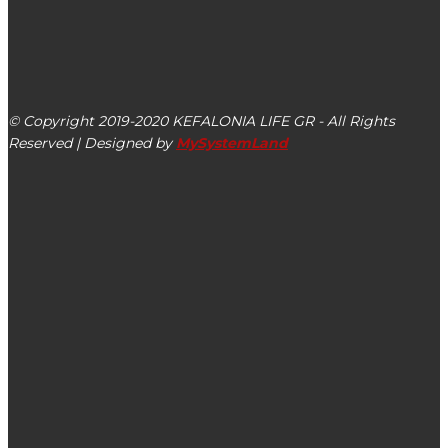
kefalonialife24@gmail.com
Αργοστόλι, Κεφαλονιά, ΤΚ 28100
© Copyright 2019-2020 KEFALONIA LIFE GR - All Rights
Reserved | Designed by
MySystemLand
ΕΙΔΗΣΕΙΣ
Φιλανθρωπικό Χριστουγεννιάτικο Παζάρι από την Ένωση
Α.μεΑ. «ΥΠΕΡΙΩΝ» στις 05.12.2021
Σωτήρης Κουρής: Ιδιαίτερη χαρά & υπερηφάνεια για τον
πρόσφατο ορισμό του Κεφαλονίτη Αθανάσιου Φωκά στη
θέση του Αντιπροέδρου της Ακαδημίας Αθηνών