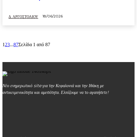
18/06/2026
Δ. ΑΡΓΟΣΤΟΛΙΟΥ
1
2
3
...
87
Σελίδα 1 από 87
Νέο ενημερωτικό site για την Κεφαλονιά και την Ιθάκη με
αντικειμενικότητα και αμεσότητα. Ελπίζουμε να το αγαπήσετε!
kefalonialife24@gmail.com
Αργοστόλι, Κεφαλονιά, ΤΚ 28100