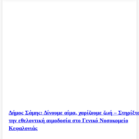
Δήμος Σάμης: Δίνουμε αίμα, χαρίζουμε ζωή – Στηρίξτ
την εθελοντική αιμοδοσία στο Γενικό Νοσοκομείο
Κεφαλονιάς