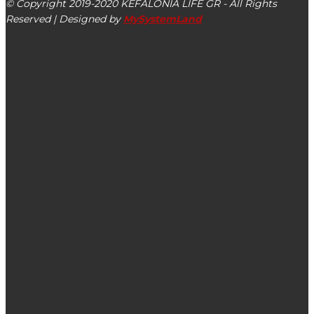
© Copyright 2019-2020 KEFALONIA LIFE GR - All Rights
Reserved | Designed by
MySystemLand
ΕΙΔΗΣΕΙΣ
Πανελλήνιες – Ποιοι υποψήφιοι θα λάβουν αποζημίωση
ύψους 350 ευρώ
Διακοπή υδροδότησης σε μία περιοχή της Κεφαλονιάς για
την Πέμπτη 09/10
Κηδεία: Αιμιλία Μουρελάτου του Παναγή – Ετών 93