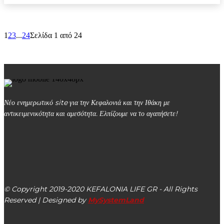
1
2
3
...
24
Σελίδα 1 από 24
Νέο ενημερωτικό site για την Κεφαλονιά και την Ιθάκη με
αντικειμενικότητα και αμεσότητα. Ελπίζουμε να το αγαπήσετε!
kefalonialife24@gmail.com
Αργοστόλι, Κεφαλονιά, ΤΚ 28100
© Copyright 2019-2020 KEFALONIA LIFE GR - All Rights
Reserved | Designed by
MySystemLand