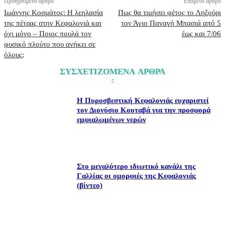
Προηγούμενο άρθρο
Επόμενο άρθρο
Ιωάννης Κοσμάτος: Η λεηλασία
Πως θα τιμήσει φέτος το Ληξούρι
της πέτρας στην Κεφαλονιά και
τον Άγιο Παναγή Μπασιά από 5
όχι μόνο – Ποιος πουλά τον
έως και 7/06
φυσικό πλούτο που ανήκει σε
όλους;
ΣΥΣΧΕΤΙΖΟΜΕΝΑ ΑΡΘΡΑ
Η Πυροσβεστική Κεφαλονιάς ευχαριστεί
τον Διονύσιο Κουταβά για την προσφορά
εμφιαλωμένων νερών
Στο μεγαλύτερο ιδιωτικό κανάλι της
Γαλλίας οι ομορφιές της Κεφαλονιάς
(βίντεο)