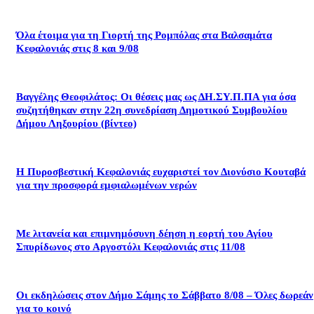
Όλα έτοιμα για τη Γιορτή της Ρομπόλας στα Βαλσαμάτα
Κεφαλονιάς στις 8 και 9/08
Βαγγέλης Θεοφιλάτος: Οι θέσεις μας ως ΔΗ.ΣΥ.Π.ΠΑ για όσα
συζητήθηκαν στην 22η συνεδρίαση Δημοτικού Συμβουλίου
Δήμου Ληξουρίου (βίντεο)
Η Πυροσβεστική Κεφαλονιάς ευχαριστεί τον Διονύσιο Κουταβά
για την προσφορά εμφιαλωμένων νερών
Με λιτανεία και επιμνημόσυνη δέηση η εορτή του Αγίου
Σπυρίδωνος στο Αργοστόλι Κεφαλονιάς στις 11/08
Οι εκδηλώσεις στον Δήμο Σάμης το Σάββατο 8/08 – Όλες δωρεάν
για το κοινό