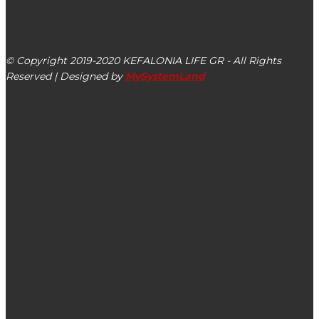
kefalonialife24@gmail.com
Αργοστόλι, Κεφαλονιά, ΤΚ 28100
© Copyright 2019-2020 KEFALONIA LIFE GR - All Rights
Reserved | Designed by
MySystemLand
ΕΙΔΗΣΕΙΣ
Στις 23/12 Χριστουγεννιάτικη γιορτή για παιδιά στο
Εργατικό Κέντρο Κεφαλονιάς – Ιθάκης
Αποζημιώσεις από ΕΛΓΑ σε 68 δικαιούχους σε Κεφαλονιά
και Ιθάκη – 58.606,86 ευρώ στους παραγωγούς των
νησιών μας