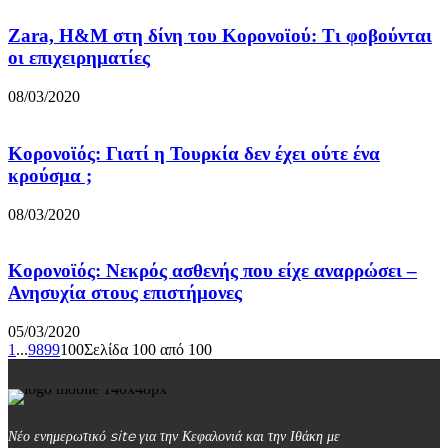
Zara, Η&Μ στη δίνη του Κορονοϊού: Τι φοβούνται
οι επιχειρηματίες
08/03/2020
Κορονοϊός: Γιατί η Τουρκία δεν έχει ούτε ένα
κρούσμα ;
08/03/2020
Κορονοϊός: Νεκρός ασθενής που είχε αναρρώσει –
Ανησυχία στους επιστήμονες
05/03/2020
1
...
98
99
100
Σελίδα 100 από 100
Νέο ενημερωτικό site για την Κεφαλονιά και την Ιθάκη με