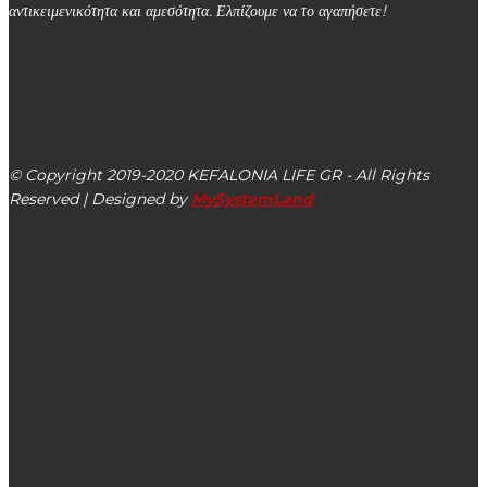
αντικειμενικότητα και αμεσότητα. Ελπίζουμε να το αγαπήσετε!
kefalonialife24@gmail.com
Αργοστόλι, Κεφαλονιά, ΤΚ 28100
© Copyright 2019-2020 KEFALONIA LIFE GR - All Rights
Reserved | Designed by
MySystemLand
ΕΙΔΗΣΕΙΣ
Ο Αλέξανδρος Παντελειός για τη δημοτική περιουσία
Δήμου Αργοστολίου: Κάθε μέρα από ένα ακίνητο!
Το 1ο Νηπιαγωγείο Ληξουρίου ευχαριστεί θερμά τη
Γερόντισσα Κασσιανή της Ιεράς Μονής Αγίου Γερασίμου