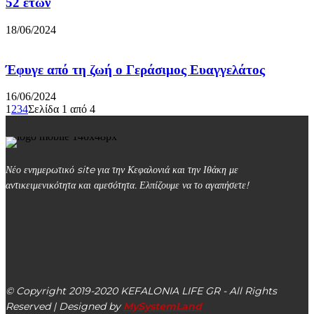
52 ετών
18/06/2024
Έφυγε από τη ζωή ο Γεράσιμος Ευαγγελάτος
16/06/2024
1
2
3
4
Σελίδα 1 από 4
Νέο ενημερωτικό site για την Κεφαλονιά και την Ιθάκη με
αντικειμενικότητα και αμεσότητα. Ελπίζουμε να το αγαπήσετε!
kefalonialife24@gmail.com
Αργοστόλι, Κεφαλονιά, ΤΚ 28100
© Copyright 2019-2020 KEFALONIA LIFE GR - All Rights
Reserved | Designed by
MySystemLand