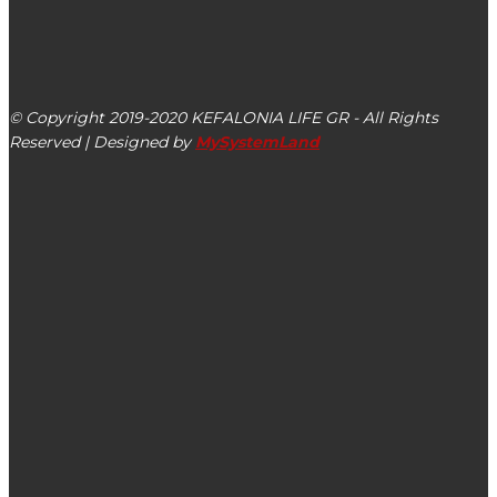
kefalonialife24@gmail.com
Αργοστόλι, Κεφαλονιά, ΤΚ 28100
© Copyright 2019-2020 KEFALONIA LIFE GR - All Rights
Reserved | Designed by
MySystemLand
ΕΙΔΗΣΕΙΣ
Ι.Μ. Κηπουραίων: Πρόγραμμα Πανήγυρις Ευαγγελισμού
της Θεοτόκου
Διακοπή κυκλοφορίας της επαρ. οδού 25 στο Χειμωνικό
λόγω απομάκρυνσης της μεταλλικής γέφυρας Bailey