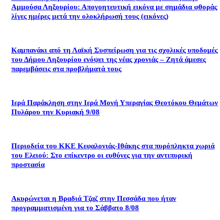
Αμμούσα Ληξουρίου: Απογοητευτική εικόνα με σημάδια φθοράς
λίγες ημέρες μετά την ολοκλήρωσή τους (εικόνες)
Καμπανάκι από τη Λαϊκή Συσπείρωση για τις σχολικές υποδομές
του Δήμου Ληξουρίου ενόψει της νέας χρονιάς – Ζητά άμεσες
παρεμβάσεις στα προβλήματά τους
Ιερά Παράκληση στην Ιερά Μονή Υπεραγίας Θεοτόκου Θεμάτων
Πυλάρου την Κυριακή 9/08
Περιοδεία του ΚΚΕ Κεφαλονιάς-Ιθάκης στα πυρόπληκτα χωριά
του Ελειού: Στο επίκεντρο οι ευθύνες για την αντιπυρική
προστασία
Ακυρώνεται η Βραδιά Τζαζ στην Πεσσάδα που ήταν
προγραμματισμένη για το Σάββατο 8/08