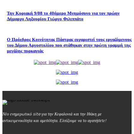
Την Κυριακή 9/08 το 40ήμερο Μνημόσυνο για τον πρώην
Δήμαρχο Ληξουρίου Γιώργο Φιλιππάτο
Ο Πρόεδρος Κοινότητας Πάστρας ευχαριστεί τους εργαζόμενους
του Δήμου Αργοστολίου που στάθηκαν στην πρώτη γραμμή της
μεγάλης πυρκαγιάς
Νέο ενημερωτικό site για την Κεφαλονιά και την Ιθάκη με
αντικειμενικότητα και αμεσότητα. Ελπίζουμε να το αγαπήσετε!