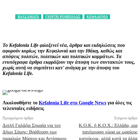
ΒΑΛΣΑΜΑΤΑ
ΓΙΟΡΤΗ ΡΟΜΠΟΛΑΣ
ΚΕΦΑΛΟΝΙΑ
Facebook
X
Pinterest
WhatsApp
Το Kefalonia Life φιλοξενεί νέα, άρθρα και εκδηλώσεις που
αφορούν κυρίως την Κεφαλονιά και την Ιθάκη, καθώς και
απόψεις πολιτών, πολιτικών και πολιτικών κομμάτων. Τα
ενυπόγραφα άρθρα εκφράζουν την άποψη των συντακτών τους,
χωρίς αυτή να συμπίπτει κατ' ανάγκη με την άποψη του
Kefalonia Life.
Ακολουθήστε το
Kefalonia Life στο Google News
για όλες τις
τελευταίες ειδήσεις
Προηγούμενο άρθρο
Επόμενο άρθρο
Διπλή Γαλάζια Σημαία για τον
Κ.Ο.Κ. ή Κ.Ο.Χ.: Ελλάδα, μια
Δήμο Σάμης: Βράβευση των
πανέμορφη χώρα με ωραίους
παραλιών Μύρτου και Αντίσαμου
κατοίκους, αλλά κατά τα άλλα