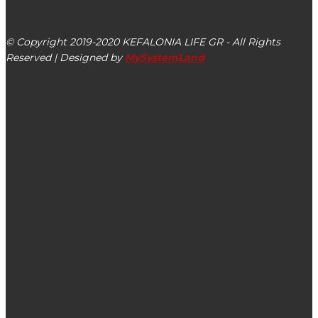
Αργοστόλι, Κεφαλονιά, ΤΚ 28100
© Copyright 2019-2020 KEFALONIA LIFE GR - All Rights
Reserved | Designed by
MySystemLand
ΕΙΔΗΣΕΙΣ
Αποζημιώσεις συνολικού ποσού 54.740 ευρώ σε
κτηνοτρόφους της Κεφαλονιάς για ζώα που θανατώθηκαν
λόγω ευλογιάς
Έφυγε από τη ζωή η Αγγελική Βαρδαραμάτου
Στις 24/02 η 6η συνεδρίαση Δημοτικού Συμβουλίου