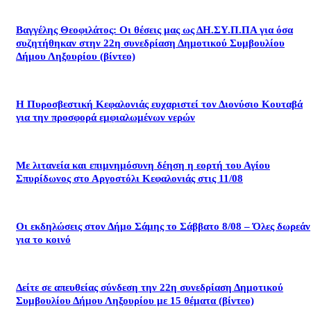
Βαγγέλης Θεοφιλάτος: Οι θέσεις μας ως ΔΗ.ΣΥ.Π.ΠΑ για όσα
συζητήθηκαν στην 22η συνεδρίαση Δημοτικού Συμβουλίου
Δήμου Ληξουρίου (βίντεο)
Η Πυροσβεστική Κεφαλονιάς ευχαριστεί τον Διονύσιο Κουταβά
για την προσφορά εμφιαλωμένων νερών
Με λιτανεία και επιμνημόσυνη δέηση η εορτή του Αγίου
Σπυρίδωνος στο Αργοστόλι Κεφαλονιάς στις 11/08
Οι εκδηλώσεις στον Δήμο Σάμης το Σάββατο 8/08 – Όλες δωρεάν
για το κοινό
Δείτε σε απευθείας σύνδεση την 22η συνεδρίαση Δημοτικού
Συμβουλίου Δήμου Ληξουρίου με 15 θέματα (βίντεο)