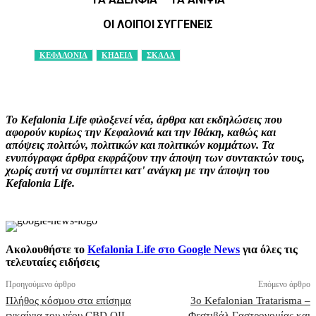
ΟΙ ΛΟΙΠΟΙ ΣΥΓΓΕΝΕΙΣ
ΚΕΦΑΛΟΝΙΑ
ΚΗΔΕΙΑ
ΣΚΑΛΑ
Facebook
X
Pinterest
WhatsApp
Το Kefalonia Life φιλοξενεί νέα, άρθρα και εκδηλώσεις που
αφορούν κυρίως την Κεφαλονιά και την Ιθάκη, καθώς και
απόψεις πολιτών, πολιτικών και πολιτικών κομμάτων. Τα
ενυπόγραφα άρθρα εκφράζουν την άποψη των συντακτών τους,
χωρίς αυτή να συμπίπτει κατ' ανάγκη με την άποψη του
Kefalonia Life.
Ακολουθήστε το
Kefalonia Life στο Google News
για όλες τις
τελευταίες ειδήσεις
Προηγούμενο άρθρο
Επόμενο άρθρο
Πλήθος κόσμου στα επίσημα
3o Kefalonian Tratarisma –
εγκαίνια του νέου CBD OIL
Φεστιβάλ Γαστρονομίας και