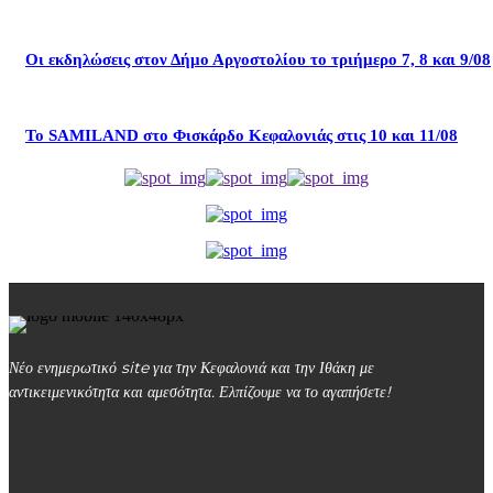
Οι εκδηλώσεις στον Δήμο Αργοστολίου το τριήμερο 7, 8 και 9/08
Το SAMILAND στο Φισκάρδο Κεφαλονιάς στις 10 και 11/08
Νέο ενημερωτικό site για την Κεφαλονιά και την Ιθάκη με
αντικειμενικότητα και αμεσότητα. Ελπίζουμε να το αγαπήσετε!
kefalonialife24@gmail.com