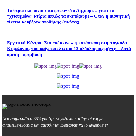
Τα θεματικά πανιά επέστρεψαν στο Ληξούρι… γιατί τα
“χτυπημένα” κτίρια απλώς τα σκεπάζουμε – Όταν η αισθητική
γίνεται κουβέρτα αποθήκης (εικόνες)
Εργατικό Κέντρο: Στο «κόκκινο» η κατάσταση στη Λαγκάδα
Κεφαλονιάς που καίγεται εδώ και 13 ολόκληρους μήνες – Ζητά
άμεση παρέμβαση
Νέο ενημερωτικό site για την Κεφαλονιά και την Ιθάκη με
αντικειμενικότητα και αμεσότητα. Ελπίζουμε να το αγαπήσετε!