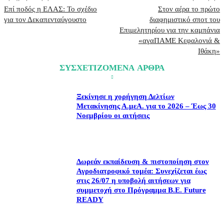
Επί ποδός η ΕΛΑΣ: Το σχέδιο
Στον αέρα το πρώτο
για τον Δεκαπενταύγουστο
διαφημιστικό σποτ του
Επιμελητηρίου για την καμπάνια
«αγαΠΑΜΕ Κεφαλονιά &
Ιθάκη»
ΣΥΣΧΕΤΙΖΟΜΕΝΑ ΑΡΘΡΑ
Ξεκίνησε η χορήγηση Δελτίων
Μετακίνησης Α.μεΑ. για το 2026 – Έως 30
Νοεμβρίου οι αιτήσεις
Δωρεάν εκπαίδευση & πιστοποίηση στον
Αγροδιατροφικό τομέα: Συνεχίζεται έως
στις 26/07 η υποβολή αιτήσεων για
συμμετοχή στο Πρόγραμμα B.E. Future
READY