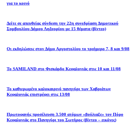
για το κοινό
Δείτε σε απευθείας σύνδεση την 22η συνεδρίαση Δημοτικού
Συμβουλίου Δήμου Ληξουρίου με 15 θέματα (βίντεο)
Οι εκδηλώσεις στον Δήμο Αργοστολίου το τριήμερο 7, 8 και 9/08
Το SAMILAND στο Φισκάρδο Κεφαλονιάς στις 10 και 11/08
Το καθιερωμένο καλοκαιρινό πανηγύρι των Χαβριάτων
Κεφαλονιάς επιστρέφει στις 13/08
Πρωτοφανής προσέλευση 3.500 ατόμων «βούλιαξε» τον Πόρο
Κεφαλονιάς στο Πανηγύρι του Σωτήρος (βίντεο – εικόνες)