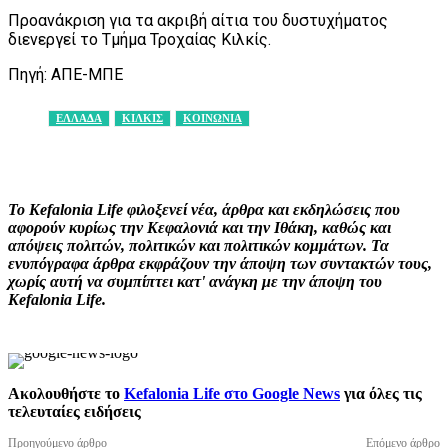
Προανάκριση για τα ακριβή αίτια του δυστυχήματος
διενεργεί το Τμήμα Τροχαίας Κιλκίς.
Πηγή: ΑΠΕ-ΜΠΕ
ΕΛΛΑΔΑ
ΚΙΛΚΙΣ
ΚΟΙΝΩΝΙΑ
Facebook
X
Pinterest
WhatsApp
Το Kefalonia Life φιλοξενεί νέα, άρθρα και εκδηλώσεις που
αφορούν κυρίως την Κεφαλονιά και την Ιθάκη, καθώς και
απόψεις πολιτών, πολιτικών και πολιτικών κομμάτων. Τα
ενυπόγραφα άρθρα εκφράζουν την άποψη των συντακτών τους,
χωρίς αυτή να συμπίπτει κατ' ανάγκη με την άποψη του
Kefalonia Life.
Ακολουθήστε το
Kefalonia Life στο Google News
για όλες τις
τελευταίες ειδήσεις
Προηγούμενο άρθρο
Επόμενο άρθρο