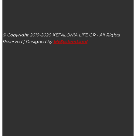
kefalonialife24@gmail.com
Αργοστόλι, Κεφαλονιά, ΤΚ 28100
© Copyright 2019-2020 KEFALONIA LIFE GR - All Rights
Reserved | Designed by
MySystemLand
ΕΙΔΗΣΕΙΣ
Νίκος Ανδρουλάκης: Ποιος λαΐκιζε όταν η χώρα ήταν στα
όρια της χρεοκοπίας και το 2019 υποσχόταν οριζόντια
μείωση ΦΠΑ; Εγώ ή ο κ. Μητσοτάκης;
Λαϊκή Συσπείρωση: Διαμαρτύρεται για τη μη ανανέωση
απόσπασης εκπαιδευτικού στην Ιακωβάτειο Βιβλιοθήκη
Ληξουρίου