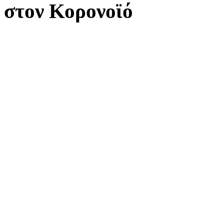
στον Κορονοϊό