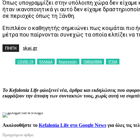
Όπως υπογραμμίζει στην υπόλοιπη χώρα δεν είχαμε 
ήταν ικανοποιητικά γι αυτό δεν είχαμε δραστηριοποίη
σε περιοχές όπως τη Ξάνθη.
Επιπλέον ο καθηγητής σημειώνει πως κοιμάται πιο ή
μέτρα που παίρνονται συνεχώς τα οποία ελπίζει να τ
ΠΗΓΗ
skai.gr
COVID-19
ΕΛΛΑΔΑ
Κορονοϊός
ΠΑΝΔΗΜΙΑ
ΥΓΕΙΑ
ΚΟΙΝΟΠΟΙΗΣΗ
Facebook
X
P
Το Kefalonia Life φιλοξενεί νέα, άρθρα και εκδηλώσεις που αφο
εκφράζουν την άποψη των συντακτών τους, χωρίς αυτή να συμπίπτ
Ακολουθήστε το
Kefalonia Life στο Google News
για όλες τις τε
Προηγούμενο άρθρο