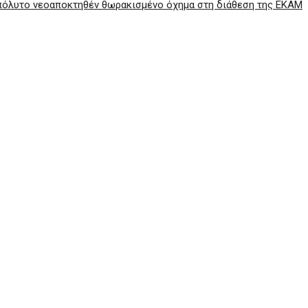
πόλυτο νεοαποκτηθέν θωρακισμένο όχημα στη διάθεση της ΕΚΑΜ