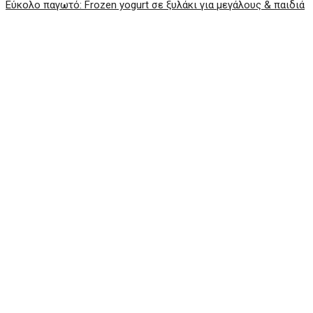
Εύκολο παγωτό: Frozen yogurt σε ξυλάκι για μεγάλους & παιδιά