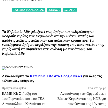
ΓΑΒΡΙΗΛ ΜΑΝΩΛΑΤΟΣ
ΕΛΛΑΔΑ
ΙΣΤΟΡΙΑ
Facebook
X
Pinterest
WhatsApp
Το Kefalonia Life φιλοξενεί νέα, άρθρα και εκδηλώσεις που
αφορούν κυρίως την Κεφαλονιά και την Ιθάκη, καθώς και
απόψεις πολιτών, πολιτικών και πολιτικών κομμάτων. Τα
ενυπόγραφα άρθρα εκφράζουν την άποψη των συντακτών τους,
χωρίς αυτή να συμπίπτει κατ' ανάγκη με την άποψη του
Kefalonia Life.
Ακολουθήστε το
Kefalonia Life στο Google News
για όλες τις
τελευταίες ειδήσεις
Προηγούμενο άρθρο
Επόμενο άρθρο
ΕΛΜΕ-ΚΙ: Στήριξη του
Ανακοίνωση των Οργανώσεων
1ου Γυμνασίου και 1ου ΓΕΛ
Βάσεις Κεφαλονιάς της ΚΝΕ για
Αργοστολίου – Καλούνται να
τον θάνατο της 19χρόνης