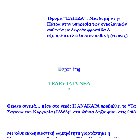
Ίδρυμα “ΕΛΠΙΔΑ”: Μια δομή στην
Πάτρα στην υπηρεσία των ογκολογικών
ασθενών με δωρεάν φροντίδα &
αξιοπρέπεια δίπλα στον ασθενή (εικόνες)
ΤΕΛΕΥΤΑΙΑ ΝΕΑ
Θερινό σινεμά… μέσα στο νερό: Η ΑΝΑΚΑΡΑ προβάλλει το “Τα
Σαγόνια του Καρχαρία (JAWS)” στα Φύκια Ληξουρίου στις 6/08
Με κάθε εκκλησιαστική λαμπρότητα γιορτάστηκε η