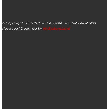
kefalonialife24@gmail.com
Αργοστόλι, Κεφαλονιά, ΤΚ 28100
© Copyright 2019-2020 KEFALONIA LIFE GR - All Rights
Reserved | Designed by
MySystemLand
ΕΙΔΗΣΕΙΣ
Κορονοϊός: Συναγερμός στα ΚΤΕΛ Θεσσαλονίκης –
Εργαζόμενη βρέθηκε θετική
Έκθεση ζωγραφικής & γραπτού λόγου για τη ζωοφιλία από
παιδιά των Δημοτικών Σχολείων του Δήμου Αργοστολίου