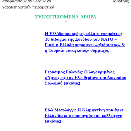
αποφασίσουν αν θέλουν να
Μυρτούς
χαρακτηριστούν πειραματικά
ΣΥΣΧΕΤΙΖΟΜΕΝΑ ΑΡΘΡΑ
Η Ελλάδα προσφέρει, αλλά τι εισπράττει;
Το δίδαγμα της Συνόδου του ΝΑΤΟ –
Γιατί η Ελλάδα παραμένει «αξιόπιστος» &
η Τουρκία «αναγκαίος» σύμμαχος
Γεράσιμος Γαλανός: Ο λογοκριμένος
«Ύμνος εις την Ελευθερίαν» του Διονυσίου
Σολωμού (εικόνες)
Εδώ Μεσολόγγι: Η Κλημεντίνη που έγινε
Ελληνίδα κι ο σπαραγμός του καλλιτέχνη
(εικόνες)