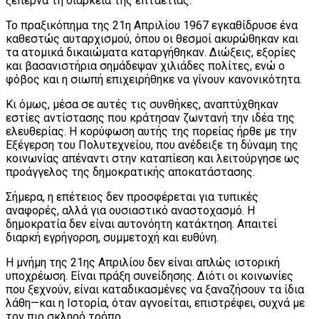
ξεπερνά τη διάρκεια της επταετίας.
Το πραξικόπημα της 21η Απριλίου 1967 εγκαθίδρυσε ένα
καθεστώς αυταρχισμού, όπου οι θεσμοί ακυρώθηκαν και
τα ατομικά δικαιώματα καταργήθηκαν. Διώξεις, εξορίες
και βασανιστήρια σημάδεψαν χιλιάδες πολίτες, ενώ ο
φόβος και η σιωπή επιχειρήθηκε να γίνουν κανονικότητα.
Κι όμως, μέσα σε αυτές τις συνθήκες, αναπτύχθηκαν
εστίες αντίστασης που κράτησαν ζωντανή την ιδέα της
ελευθερίας. Η κορύφωση αυτής της πορείας ήρθε με την
Εξέγερση του Πολυτεχνείου, που ανέδειξε τη δύναμη της
κοινωνίας απέναντι στην καταπίεση και λειτούργησε ως
προάγγελος της δημοκρατικής αποκατάστασης.
Σήμερα, η επέτειος δεν προσφέρεται για τυπικές
αναφορές, αλλά για ουσιαστικό αναστοχασμό. Η
δημοκρατία δεν είναι αυτονόητη κατάκτηση. Απαιτεί
διαρκή εγρήγορση, συμμετοχή και ευθύνη.
Η μνήμη της 21ης Απριλίου δεν είναι απλώς ιστορική
υποχρέωση. Είναι πράξη συνείδησης. Διότι οι κοινωνίες
που ξεχνούν, είναι καταδικασμένες να ξαναζήσουν τα ίδια
λάθη—και η Ιστορία, όταν αγνοείται, επιστρέφει, συχνά με
τον πιο σκληρό τρόπο.