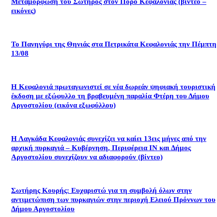
Μεταμόρφωση του Σωτήρος στον Πόρο Κεφαλονιάς (βίντεο –
εικόνες)
Το Πανηγύρι της Θηνιάς στα Πετρικάτα Κεφαλονιάς την Πέμπτη
13/08
Η Κεφαλονιά πρωταγωνιστεί σε νέα δωρεάν ψηφιακή τουριστική
έκδοση με εξώφυλλο τη βραβευμένη παραλία Φτέρη του Δήμου
Αργοστολίου (εικόνα εξωφύλλου)
Η Λαγκάδα Κεφαλονιάς συνεχίζει να καίει 13εις μήνες από την
αρχική πυρκαγιά – Κυβέρνηση, Περιφέρεια ΙΝ και Δήμος
Αργοστολίου συνεχίζουν να αδιαφορούν (βίντεο)
Σωτήρης Κουρής: Ευχαριστώ για τη συμβολή όλων στην
αντιμετώπιση των πυρκαγιών στην περιοχή Ελειού Πρόννων του
Δήμου Αργοστολίου