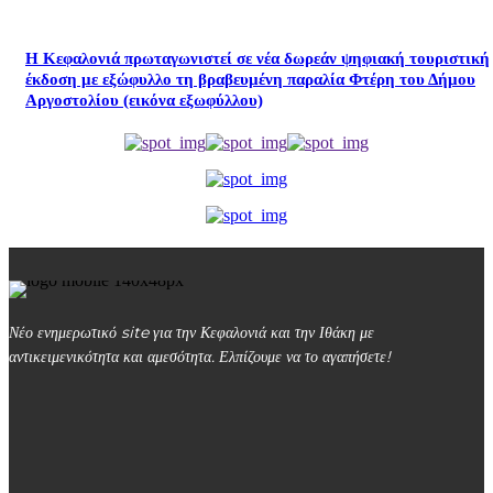
Η Κεφαλονιά πρωταγωνιστεί σε νέα δωρεάν ψηφιακή τουριστική
έκδοση με εξώφυλλο τη βραβευμένη παραλία Φτέρη του Δήμου
Αργοστολίου (εικόνα εξωφύλλου)
Νέο ενημερωτικό site για την Κεφαλονιά και την Ιθάκη με
αντικειμενικότητα και αμεσότητα. Ελπίζουμε να το αγαπήσετε!
kefalonialife24@gmail.com
Αργοστόλι, Κεφαλονιά, ΤΚ 28100