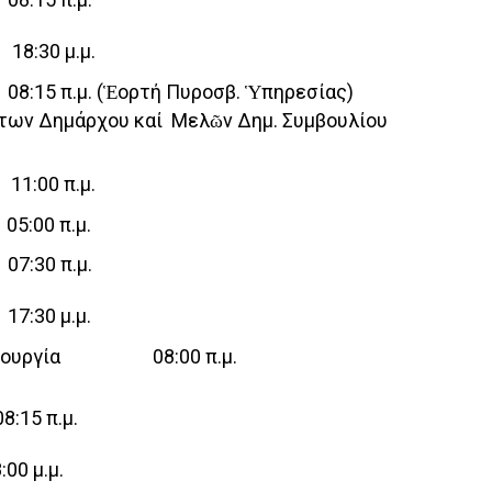
30 μ.μ.
5 π.μ. (Ἑορτή Πυροσβ. Ὑπηρεσίας)
ντων Δημάρχου καί Μελῶν Δημ. Συμβουλίου
00 π.μ.
00 π.μ.
:30 π.μ.
:30 μ.μ.
Λειτουργία 08:00 π.μ.
15 π.μ.
 μ.μ.