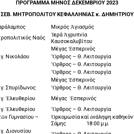
ΠΡΟΓΡΑΜΜΑ ΜΗΝΟΣ ΔΕΚ
EM
ΒΡΙΟΥ 2023
ΣΕΒ. ΜΗΤΡΟΠΟΛΙΤΟΥ ΚΕΦΑΛΛΗΝΙΑΣ κ. ΔΗΜΗΤΡΙΟΥ
Χαράλαμπος
Μικρός Ἁγιασμός 09:0
Ἱερά Ἀγρυπνία 20:30 μ.
τροπολιτικός Ναός
Καυσοκαλυβίτου
Μέγας Ἑσπερινός 18:3
γ. Νικολάου
Ὂρθρος – Θ. Λειτουργία 08
Ὂρθρος – Θ. Λειτουργία 08
Ὂρθρος – Θ. Λειτουργία 07
Μέγας Ἑσπερινός 18:3
Ἁγ. Σπυρίδωνος
Ὂρθρος – Θ. Λειτουργία 08
Ἁγ. Ἐλευθερίου
Μέγας Ἑσπερινός 19:0
Ἁγ. Ἐλευθερίου
Ὂρθρος – Θ. Λειτουργία 08
ῶν Γυμνασίου –
Ὁρκομωσία καί ἀνάληψη καθηκόν
Σάμης 18:00 μ.μ.
γ. Διονυσίου
Ὂρθρος – Θ. Λειτουργία 08