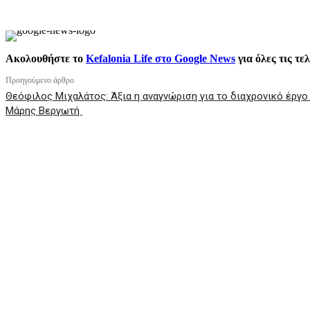
Ακολουθήστε το
Kefalonia Life στο Google News
για όλες τις τε
Προηγούμενο άρθρο
Θεόφιλος Μιχαλάτος: Άξια η αναγνώριση για το διαχρονικό έργο
Μάρης Βεργωτή