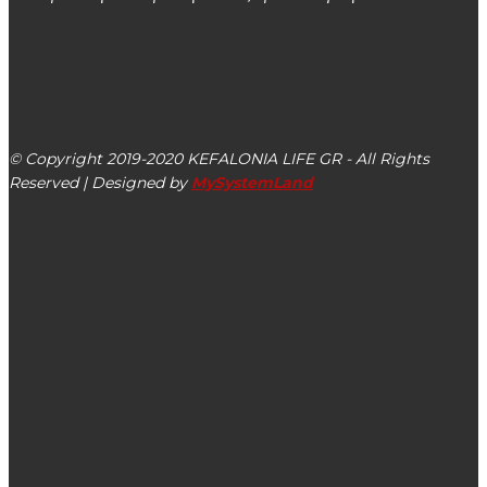
kefalonialife24@gmail.com
Αργοστόλι, Κεφαλονιά, ΤΚ 28100
© Copyright 2019-2020 KEFALONIA LIFE GR - All Rights
Reserved | Designed by
MySystemLand
ΕΙΔΗΣΕΙΣ
Με κέφι, χορό, ζωντανή μουσική και ψητή σαρδέλα η
«Γιορτή του Ψαρά» στο Ληξούρι Κεφαλονιάς (βίντεο –
εικόνες)
Η πανέμορφη Κεντρική Πλατεία του Πόρου Κεφαλονιάς