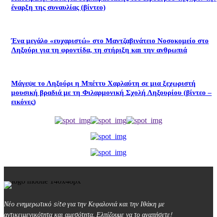
έναρξη της συναυλίας (βίντεο)
Ένα μεγάλο «ευχαριστώ» στο Μαντζαβινάτειο Νοσοκομείο στο
Ληξούρι για τη φροντίδα, τη στήριξη και την ανθρωπιά
Μάγεψε το Ληξούρι η Μπέττυ Χαρλαύτη σε μια ξεχωριστή
μουσική βραδιά με τη Φιλαρμονική Σχολή Ληξουρίου (βίντεο –
εικόνες)
Νέο ενημερωτικό site για την Κεφαλονιά και την Ιθάκη με
αντικειμενικότητα και αμεσότητα. Ελπίζουμε να το αγαπήσετε!