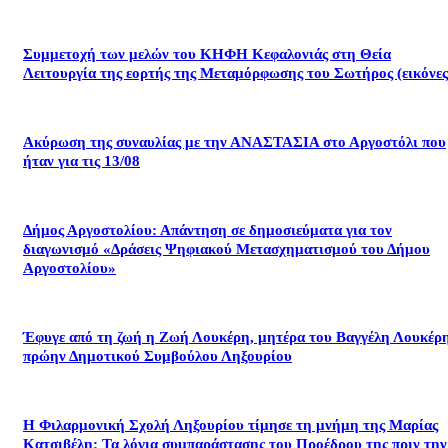
Συμμετοχή των μελών του ΚΗΦΗ Κεφαλονιάς στη Θεία
Λειτουργία της εορτής της Μεταμόρφωσης του Σωτήρος (εικόνες
Ακύρωση της συναυλίας με την ΑΝΑΣΤΑΣΙΑ στο Αργοστόλι που
ήταν για τις 13/08
Δήμος Αργοστολίου: Απάντηση σε δημοσιεύματα για τον
διαγωνισμό «Δράσεις Ψηφιακού Μετασχηματισμού του Δήμου
Αργοστολίου»
Έφυγε από τη ζωή η Ζωή Λουκέρη, μητέρα του Βαγγέλη Λουκέρη
πρώην Δημοτικού Συμβούλου Ληξουρίου
Η Φιλαρμονική Σχολή Ληξουρίου τίμησε τη μνήμη της Μαρίας
Κατσιβέλη: Τα λόγια συμπαράστασης του Προέδρου της πριν την