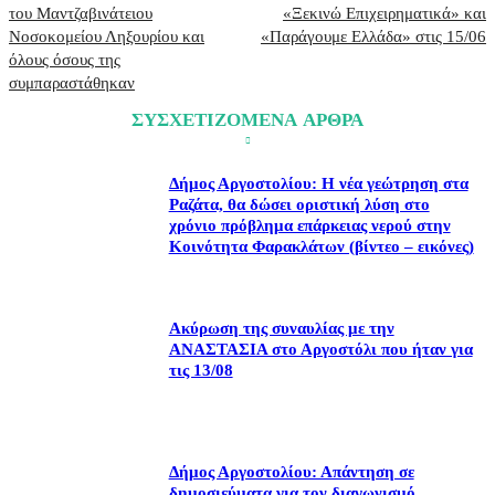
του Μαντζαβινάτειου
«Ξεκινώ Επιχειρηματικά» και
Νοσοκομείου Ληξουρίου και
«Παράγουμε Ελλάδα» στις 15/06
όλους όσους της
συμπαραστάθηκαν
ΣΥΣΧΕΤΙΖΟΜΕΝΑ ΑΡΘΡΑ
Δήμος Αργοστολίου: Η νέα γεώτρηση στα
Ραζάτα, θα δώσει οριστική λύση στο
χρόνιο πρόβλημα επάρκειας νερού στην
Κοινότητα Φαρακλάτων (βίντεο – εικόνες)
Ακύρωση της συναυλίας με την
ΑΝΑΣΤΑΣΙΑ στο Αργοστόλι που ήταν για
τις 13/08
Δήμος Αργοστολίου: Απάντηση σε
δημοσιεύματα για τον διαγωνισμό