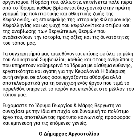
οργανισμού. Η δράση του, άλλωστε, εκτείνεται πολύ πέρα
από το Ίδρυμα, καθώς βρίσκεται διαχρονικά στην πρώτη
γραμμή της πολιτιστικής και αθλητικής ζωής της
Κεφαλονιάς, ως επικεφαλής της ιστορικής Φιλαρμονικής
Κεφαλληνίας και ως ψυχή του κεφαλονίτικου στίβου και
της αναβίωσης των Βεργώτειων, θεσμών που
αναδεικνύουν την ιστορία, τις αξίες και τις δυνατότητες
του τόπου μας.
Τα συγχαρητήριά μας απευθύνονται επίσης σε όλα τα μέλη
του Διοικητικού Συμβουλίου, καθώς και στους ανθρώπους
που υπηρετούν καθημερινά το Ίδρυμα με αίσθημα ευθύνης,
εργατικότητα και αγάπη για την Κεφαλονιά. Η διάκριση
αυτή ανήκει σε όλους όσοι εργάζονται αθόρυβα αλλά
αποτελεσματικά για τη συνέχιση ενός έργου που τιμά το
παρελθόν, υπηρετεί το παρόν και επενδύει στο μέλλον του
τόπου μας.
Ευχόμαστε το Ίδρυμα Γεωργίου & Μάρης Βεργωτή να
συνεχίσει με την ίδια επιτυχία και δυναμική το πολύτιμο
έργο του, αποτελώντας πρότυπο κοινωνικής προσφοράς
και έμπνευση για τις επόμενες γενιές.
Ο Δήμαρχος Αργοστολίου