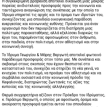
Η συγκεκριμένη βράβευση αποτελεί δικαίωση μιας μακράς
πορείας ανιδιοτελούς προσφοράς προς την κοινωνία και
ταυτόχρονα αναγνώριση της συνέπειας με την οποία το
Ίδρυμα υπηρετεί τις αρχές και το όραμα των ιδρυτών του,
συνεχίζοντας μια σπουδαία οικογενειακή παράδοση
ευεργεσίας και κοινωνικής ευθύνης. Πρόκειται για έναν
οργανισμό που δεν περιορίζεται στη διατήρηση μιας
πολύτιμης παρακαταθήκης, αλλά εξελίσσει διαρκώς το
έργο του, παραμένοντας αφοσιωμένος στον άνθρωπο,
στην παιδεία, στον πολιτισμό, στον αθλητισμό και στην
κοινωνική συνοχή.
Το Ίδρυμα Γεωργίου & Μάρης Βεργωτή αποτελεί φωτεινό
παράδειγμα προσφοράς στον τόπο μας. Με συνέπεια και
σεβασμό στους σκοπούς που έχουν θεσπιστεί στο
καταστατικό του, συνεχίζει να στηρίζει τη νέα γενιά, να
ενισχύει τον πολιτισμό, να προάγει τον αθλητισμό και να
συμβάλλει ουσιαστικά στην κοινωνική πρόοδο της
Κεφαλονιάς, διατηρώντας ζωντανές τις αξίες της
ευποιίας και της κοινωνικής αλληλεγγύης.
Θερμά συγχαρητήρια αξίζουν στον Πρόεδρο του Ιδρύματος,
κ. Γεράσιμο Βεργωτή, ο οποίος με αφοσίωση, όραμα και
ακούραστη προσφορά ηγείται αυτού του σπουδαίου