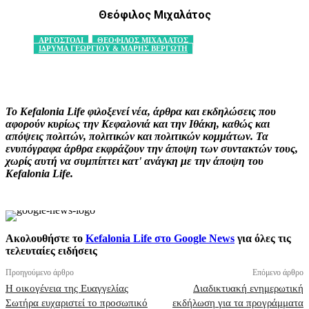
Θεόφιλος Μιχαλάτος
ΑΡΓΟΣΤΟΛΙ
ΘΕΟΦΙΛΟΣ ΜΙΧΑΛΑΤΟΣ
ΙΔΡΥΜΑ ΓΕΩΡΓΙΟΥ & ΜΑΡΗΣ ΒΕΡΓΩΤΗ
Facebook
X
Pinterest
WhatsApp
Το Kefalonia Life φιλοξενεί νέα, άρθρα και εκδηλώσεις που
αφορούν κυρίως την Κεφαλονιά και την Ιθάκη, καθώς και
απόψεις πολιτών, πολιτικών και πολιτικών κομμάτων. Τα
ενυπόγραφα άρθρα εκφράζουν την άποψη των συντακτών τους,
χωρίς αυτή να συμπίπτει κατ' ανάγκη με την άποψη του
Kefalonia Life.
Ακολουθήστε το
Kefalonia Life στο Google News
για όλες τις
τελευταίες ειδήσεις
Προηγούμενο άρθρο
Επόμενο άρθρο
Η οικογένεια της Ευαγγελίας
Διαδικτυακή ενημερωτική
Σωτήρα ευχαριστεί το προσωπικό
εκδήλωση για τα προγράμματα