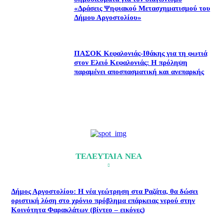
«Δράσεις Ψηφιακού Μετασχηματισμού του
Δήμου Αργοστολίου»
ΠΑΣΟΚ Κεφαλονιάς-Ιθάκης για τη φωτιά
στον Ελειό Κεφαλονιάς: Η πρόληψη
παραμένει αποσπασματική και ανεπαρκής
ΤΕΛΕΥΤΑΙΑ ΝΕΑ
Δήμος Αργοστολίου: Η νέα γεώτρηση στα Ραζάτα, θα δώσει
οριστική λύση στο χρόνιο πρόβλημα επάρκειας νερού στην
Κοινότητα Φαρακλάτων (βίντεο – εικόνες)