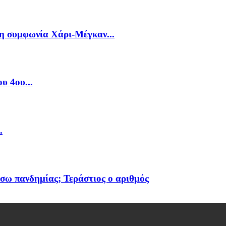
τη συμφωνία Χάρι-Μέγκαν...
υ 4ου...
.
σω πανδημίας; Τεράστιος ο αριθμός