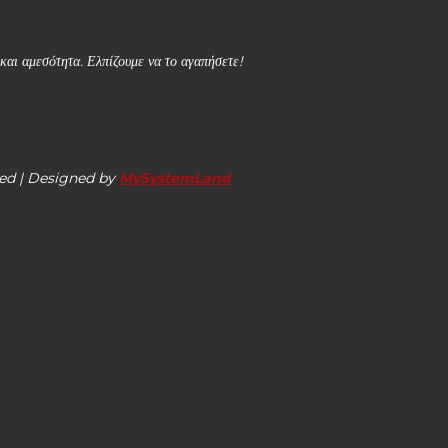
και αμεσότητα. Ελπίζουμε να το αγαπήσετε!
ed | Designed by
MySystemLand
αση των ανεμογεννητριών στη Σάμη
ική στην Τεχνολογία της Πληροφορίας”