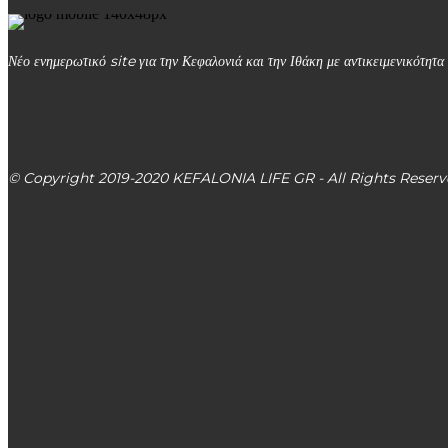
Νέο ενημερωτικό site για την Κεφαλονιά και την Ιθάκη με αντικειμενικότητα 
kefalonialife24@gmail.com
Αργοστόλι, Κεφαλονιά, ΤΚ 28100
© Copyright 2019-2020 KEFALONIA LIFE GR - All Rights Reserv
ΕΙΔΗΣΕΙΣ
Κατά της ποινικοποίησης του αγώνα ενάντια στην εγκατάστ
Ιόνιο Πανεπιστήμιο: Μεταπτυχιακό Πρόγραμμα Σπουδών “Ηθ