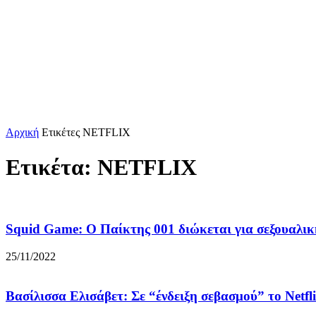
Αρχική
Ετικέτες
NETFLIX
Ετικέτα: NETFLIX
Squid Game: Ο Παίκτης 001 διώκεται για σεξουαλι
25/11/2022
Βασίλισσα Ελισάβετ: Σε “ένδειξη σεβασμού” το Netfli