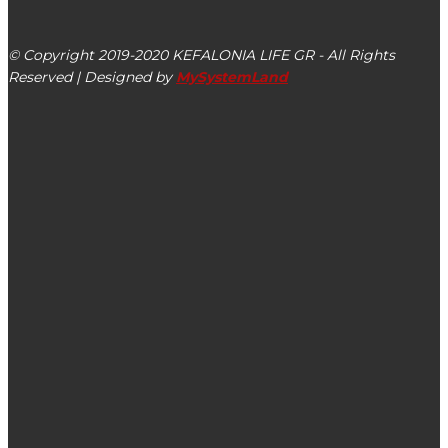
Αργοστόλι, Κεφαλονιά, ΤΚ 28100
© Copyright 2019-2020 KEFALONIA LIFE GR - All Rights
Reserved | Designed by
MySystemLand
ΕΙΔΗΣΕΙΣ
Ισχυρή Κεφαλονιά: Κύριε Μιχαλάτε θα δώσετε απαντήσεις
είτε σας αρέσει είτε όχι στους δημότες και στη Δικαιοσύνη
Ελένη Δερέ: Δεν υπάρχει καμία πρωτοβουλία από τη
Δημοτική Αρχή Ληξουρίου για ανοιχτές αθλητικές
εγκαταστάσεις & καλοκαιρινό camp