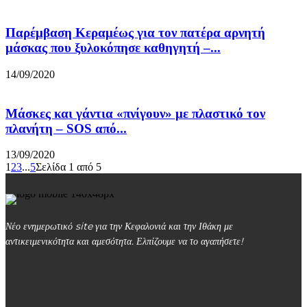
Παρέμβαση Κεραμέως για τον πατέρα αρνητή
μάσκας που ξυλοκόπησε καθηγητή –...
14/09/2020
Μάσκες και γάντια «πνίγουν» με πλαστικό τον
πλανήτη – SOS από...
13/09/2020
1
2
3
...
5
Σελίδα 1 από 5
Νέο ενημερωτικό site για την Κεφαλονιά και την Ιθάκη με
αντικειμενικότητα και αμεσότητα. Ελπίζουμε να το αγαπήσετε!
kefalonialife24@gmail.com