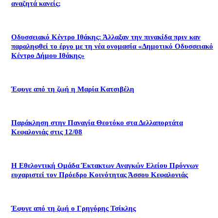
αναζητά κανείς;
Οδυσσειακό Κέντρο Ιθάκης: Άλλαξαν την πινακίδα πριν καν
παραληφθεί το έργο με τη νέα ονομασία «Δημοτικό Οδυσσειακό
Κέντρο Δήμου Ιθάκης»
Έφυγε από τη ζωή η Μαρία Κατσιβέλη
Παράκληση στην Παναγία Θεοτόκο στα Δελλαπορτάτα
Κεφαλονιάς στις 12/08
Η Εθελοντική Ομάδα Έκτακτων Αναγκών Ελείου Πρόννων
ευχαριστεί τον Πρόεδρο Κοινότητας Άσσου Κεφαλονιάς
Έφυγε από τη ζωή ο Γρηγόρης Τσίκλης