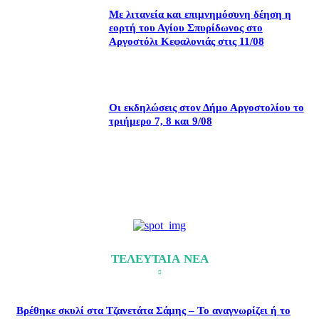
Με λιτανεία και επιμνημόσυνη δέηση η
εορτή του Αγίου Σπυρίδωνος στο
Αργοστόλι Κεφαλονιάς στις 11/08
Οι εκδηλώσεις στον Δήμο Αργοστολίου το
τριήμερο 7, 8 και 9/08
ΤΕΛΕΥΤΑΙΑ ΝΕΑ
Βρέθηκε σκυλί στα Τζανετάτα Σάμης – Το αναγνωρίζει ή το