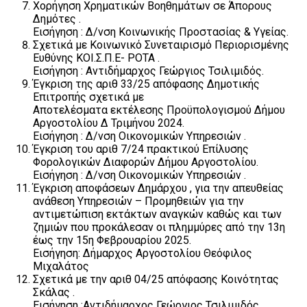
Χορήγηση Χρηματικών Βοηθημάτων σε Άπορους
Δημότες .
Εισήγηση : Δ/νση Κοινωνικής Προστασίας & Υγείας.
Σχετικά με Κοινωνικό Συνεταιρισμό Περιορισμένης
Ευθύνης ΚΟΙ.Σ.Π.Ε- ΡΟΤΑ .
Εισήγηση : Αντιδήμαρχος Γεώργιος Τσιλιμιδός.
Έγκριση της αριθ 33/25 απόφασης Δημοτικής
Επιτροπής σχετικά με
Αποτελέσματα εκτέλεσης Προϋπολογισμού Δήμου
Αργοστολίου Δ Τριμήνου 2024.
Εισήγηση : Δ/νση Οικονομικών Υπηρεσιών .
Έγκριση του αριθ 7/24 πρακτικού Επίλυσης
Φορολογικών Διαφορών Δήμου Αργοστολίου.
Εισήγηση : Δ/νση Οικονομικών Υπηρεσιών .
Έγκριση αποφάσεων Δημάρχου , για την απευθείας
ανάθεση Υπηρεσιών – Προμηθειών για την
αντιμετώπιση εκτάκτων αναγκών καθώς και των
ζημιών που προκάλεσαν οι πλημμύρες από την 13η
έως την 15η Φεβρουαρίου 2025.
Εισήγηση: Δήμαρχος Αργοστολίου Θεόφιλος
Μιχαλάτος
Σχετικά με την αριθ 04/25 απόφασης Κοινότητας
Σκάλας .
Εισήγηση :Αντιδήμαρχος Γεώργιος Τσιλιμιδός .