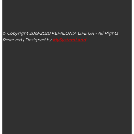
kefalonialife24@gmail.com
Αργοστόλι, Κεφαλονιά, ΤΚ 28100
© Copyright 2019-2020 KEFALONIA LIFE GR - All Rights
Reserved | Designed by
MySystemLand
ΕΙΔΗΣΕΙΣ
Ευχές για το 2020 από το Επιμελητήριο Κεφαλονιάς &
Ιθάκης
Κατεπείγουσα συνεδρίαση Δημοτικού Συμβουλίου Δ.
Αργοστολίου για το Master Plan Λιμένος Αργοστολίου