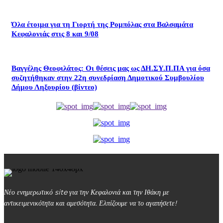
Όλα έτοιμα για τη Γιορτή της Ρομπόλας στα Βαλσαμάτα
Κεφαλονιάς στις 8 και 9/08
Βαγγέλης Θεοφιλάτος: Οι θέσεις μας ως ΔΗ.ΣΥ.Π.ΠΑ για όσα
συζητήθηκαν στην 22η συνεδρίαση Δημοτικού Συμβουλίου
Δήμου Ληξουρίου (βίντεο)
Νέο ενημερωτικό site για την Κεφαλονιά και την Ιθάκη με
αντικειμενικότητα και αμεσότητα. Ελπίζουμε να το αγαπήσετε!