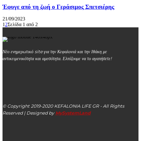
Έφυγε από τη ζωή ο Γεράσιμος Σπετσιέρης
21/09/2023
1
2
Σελίδα 1 από 2
Νέο ενημερωτικό site για την Κεφαλονιά και την Ιθάκη με
αντικειμενικότητα και αμεσότητα. Ελπίζουμε να το αγαπήσετε!
kefalonialife24@gmail.com
Αργοστόλι, Κεφαλονιά, ΤΚ 28100
© Copyright 2019-2020 KEFALONIA LIFE GR - All Rights
Reserved | Designed by
MySystemLand
ΕΙΔΗΣΕΙΣ