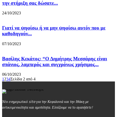
την στήριξη σας δώσατε...
24/10/2023
Γιατί να ψηφίσω ή να μην ψηφίσω αυτόν που με
καθοδηγούν...
07/10/2023
Βασίλης Κεκάτος: “Ο Δημήτρης Μεσσάρης είναι
σπάνιος, λαμπερός και συγχρόνως χρήσιμος...
06/10/2023
1
2
3
4
Σελίδα 2 από 4
Νέο ενημερωτικό site για την Κεφαλονιά και την Ιθάκη με
αντικειμενικότητα και αμεσότητα. Ελπίζουμε να το αγαπήσετε!