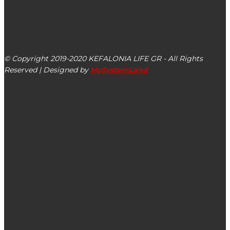
kefalonialife24@gmail.com
Αργοστόλι, Κεφαλονιά, ΤΚ 28100
© Copyright 2019-2020 KEFALONIA LIFE GR - All Rights
Reserved | Designed by
MySystemLand
ΕΙΔΗΣΕΙΣ
Ξεπέρασε κάθε προηγούμενο η συμμετοχή στον εορτασμό
της 25ης Μαρτίου στον Πόρο Κεφαλονιάς (βίντεο –
εικόνες)
Δήμος Σάμης: Αναβιώνει το ‘Εθιμο της Τυρινής σε Σάμη,
Πύλαρο και Έρισο για το διάστημα 25 – 27/02/2025