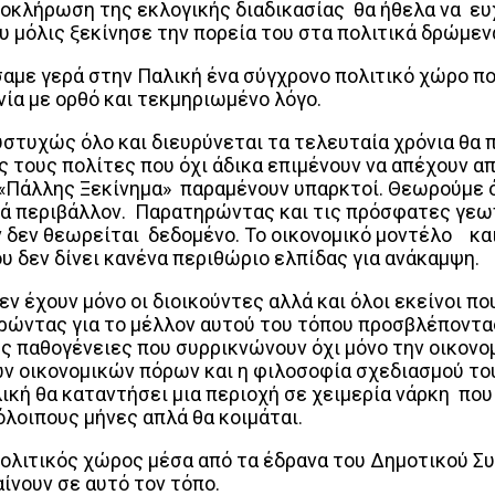
λοκλήρωση της εκλογικής διαδικασίας θα ήθελα να ευ
υ μόλις ξεκίνησε την πορεία του στα πολιτικά δρώμε
με γερά στην Παλική ένα σύγχρονο πολιτικό χώρο πο
ία με ορθό και τεκμηριωμένο λόγο.
στυχώς όλο και διευρύνεται τα τελευταία χρόνια θα π
τους πολίτες που όχι άδικα επιμένουν να απέχουν από
«Πάλλης Ξεκίνημα» παραμένουν υπαρκτοί. Θεωρούμε ότ
κά περιβάλλον. Παρατηρώντας και τις πρόσφατες γεω
ν δεν θεωρείται δεδομένο. Το οικονομικό μοντέλο και
υ δεν δίνει κανένα περιθώριο ελπίδας για ανάκαμψη.
δεν έχουν μόνο οι διοικούντες αλλά και όλοι εκείνοι
ρώντας για το μέλλον αυτού του τόπου προσβλέποντα
 παθογένειες που συρρικνώνουν όχι μόνο την οικονομι
ων οικονομικών πόρων και η φιλοσοφία σχεδιασμού το
ική θα καταντήσει μια περιοχή σε χειμερία νάρκη που
πόλοιπους μήνες απλά θα κοιμάται.
ολιτικός χώρος μέσα από τα έδρανα του Δημοτικού Σ
ίνουν σε αυτό τον τόπο.