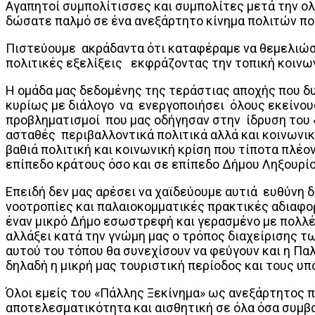
Αγαπητοί συμπολίτισσες και συμπολίτες μετά την ο
δώσατε παλμό σε ένα ανεξάρτητο κίνημα πολιτών πο
Πιστεύουμε ακράδαντα ότι καταφέραμε να θεμελιώσα
πολιτικές εξελίξεις εκφράζοντας την τοπική κοινων
Η ομάδα μας δεδομένης της τεράστιας αποχής που δυ
κυρίως με διάλογο να ενεργοποιήσει όλους εκείνους 
προβληματισμοί που μας οδήγησαν στην ίδρυση του 
ασταθές περιβαλλοντικά πολιτικά αλλά και κοινωνι
βαθιά πολιτική και κοινωνική κρίση που τίποτα πλέο
επίπεδο κράτους όσο και σε επίπεδο Δήμου Ληξουρίο
Επειδή δεν μας αρέσει να χαϊδεύουμε αυτιά ευθύνη 
νοοτροπίες και παλαιοκομματικές πρακτικές αδιαφο
έναν μικρό Δήμο εσωστρεφή και γερασμένο με πολλές
αλλάξει κατά την γνώμη μας ο τρόπος διαχείρισης τ
αυτού του τόπου θα συνεχίσουν να φεύγουν και η Παλ
δηλαδή η μικρή μας τουριστική περίοδος και τους υ
Όλοι εμείς του «Πάλλης Ξεκίνημα» ως ανεξάρτητος π
αποτελεσματικότητα και αισθητική σε όλα όσα συμβα