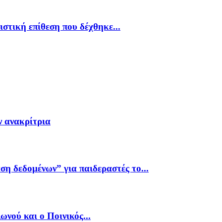
στική επίθεση που δέχθηκε...
ν ανακρίτρια
 δεδομένων” για παιδεραστές το...
ού και o Ποινικός...