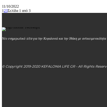
11/10/2022
1
2
3
Σελίδα 1 από 3
Νέο ενημερωτικό site για την Κεφαλονιά και την Ιθάκη με αντικειμενικότητα 
kefalonialife24@gmail.com
Αργοστόλι, Κεφαλονιά, ΤΚ 28100
© Copyright 2019-2020 KEFALONIA LIFE GR - All Rights Reserv
ΕΙΔΗΣΕΙΣ
Πρόσληψη προσωπικού στον Δήμο Σάμης: Συνολικά 47 θέσεις