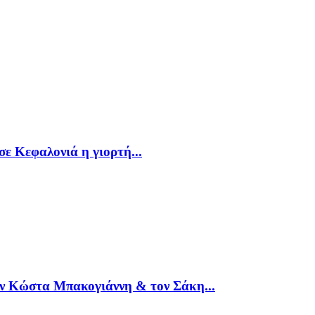
ε Κεφαλονιά η γιορτή...
ν Κώστα Μπακογιάννη & τον Σάκη...