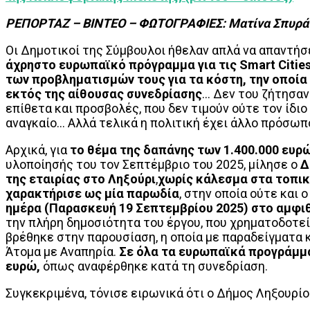
ΡΕΠΟΡΤΑΖ – ΒΙΝΤΕΟ – ΦΩΤΟΓΡΑΦΙΕΣ: Ματίνα Σπυρά
Οι Δημοτικοί της Σύμβουλοι ήθελαν απλά να απαντή
άχρηστο ευρωπαϊκό πρόγραμμα για τις Smart Citie
των προβληματισμών τους για τα κόστη, την οποία
εκτός της αίθουσας συνεδρίασης
… Δεν του ζήτησαν
επίθετα και προσβολές, που δεν τιμούν ούτε τον ίδι
αναγκαίο… Αλλά τελικά η πολιτική έχει άλλο πρόσω
Αρχικά, για
το θέμα της δαπάνης των 1.400.000 ευρ
υλοποίησής του τον Σεπτέμβριο του 2025, μίλησε ο
Δ
της εταιρίας στο Ληξούρι
,
χωρίς κάλεσμα στα τοπικ
χαρακτήρισε ως μία παρωδία
, στην οποία ούτε και
ημέρα (Παρασκευή 19 Σεπτεμβρίου 2025) στο αμφι
την πλήρη δημοσιότητα του έργου, που χρηματοδοτ
βρέθηκε στην παρουσίαση, η οποία με παραδείγματα 
Άτομα με Αναπηρία.
Σε όλα τα ευρωπαϊκά προγράμμα
ευρώ,
όπως αναφέρθηκε κατά τη συνεδρίαση.
Συγκεκριμένα, τόνισε ειρωνικά ότι ο Δήμος Ληξουρί