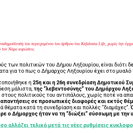
ναδημοσίευση του περιεχομένου του άρθρου του Kefalonia Life, χωρίς την έγ
ό τον Νόμο κυρώσεις.
ύς των πολιτικών του Δήμου Ληξουρίου, είναι διότι δ
ατα για το πως ο Δήμαρχος Ληξουρίου έχει στο μυαλό 
τοποιήθηκε η
25η και η 26η συνεδρίαση Δημοτικού Σ
δεση μάλιστα,
της “λεβεντοσύνης” του Δημάρχου Ληξ
 στους πολιτικούς του αντιπάλους, χωρίς ποτέ να απα
απαντήσεις σε προσωπικές διαφορές και εκτός θέμ
ά θέματα κατά τη συνεδρίαση και πολλές “διαμάχες”.
φερε ο Δήμαρχος ήταν να τη “διώξει” σύσσωμη με τη
σο αλλάζει τελικά μετά τις νέες ρυθμίσεις κυκλοφ