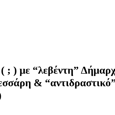
( ; ) με “λεβέντη” Δήμαρχ
εσσάρη & “αντιδραστικό”
)