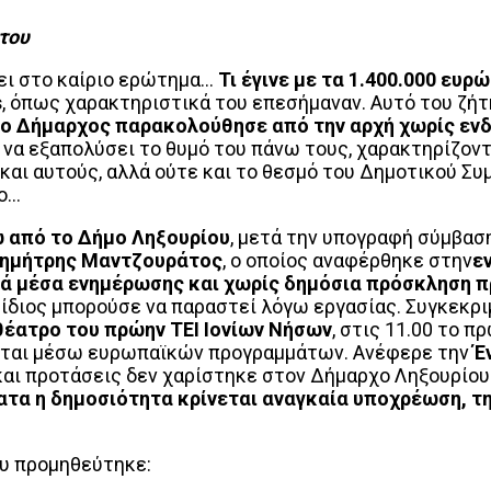
του
σει στο καίριο ερώτημα…
Τι έγινε με τα 1.400.000 ευ
s
, όπως χαρακτηριστικά του επεσήμαναν. Αυτό του ζή
 ο Δήμαρχος παρακολούθησε από την αρχή χωρίς ενδ
 να εξαπολύσει το θυμό του πάνω τους, χαρακτηρίζον
ο και αυτούς, αλλά ούτε και το θεσμό του Δημοτικού Σ
πο…
ώ από το Δήμο Ληξουρίου
, μετά την υπογραφή σύμβαση
ημήτρης Μαντζουράτος
, ο οποίος αναφέρθηκε στην
ε
ά μέσα ενημέρωσης και χωρίς δημόσια πρόσκληση πρ
 ο ίδιος μπορούσε να παραστεί λόγω εργασίας. Συγκεκρ
θέατρο του πρώην ΤΕΙ Ιονίων Νήσων
, στις 11.00 το π
είται μέσω ευρωπαϊκών προγραμμάτων. Ανέφερε την
Έ
και προτάσεις δεν χαρίστηκε στον Δήμαρχο Ληξουρίου
τα η δημοσιότητα κρίνεται αναγκαία υποχρέωση, τη
ου προμηθεύτηκε: