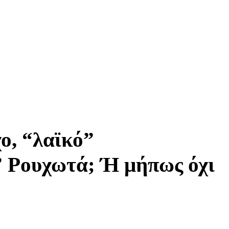
ο, “λαϊκό”
 Ρουχωτά; Ή μήπως όχι