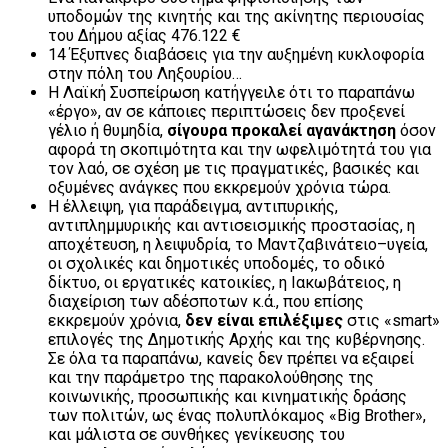
υποδομών της κινητής και της ακίνητης περιουσίας
του Δήμου αξίας 476.122 €
14 Έξυπνες διαβάσεις για την αυξημένη κυκλοφορία
στην πόλη του Ληξουρίου…
Η Λαϊκή Συσπείρωση κατήγγειλε ότι το παραπάνω
«έργο», αν σε κάποιες περιπτώσεις δεν προξενεί
γέλιο ή θυμηδία,
σίγουρα προκαλεί αγανάκτηση
όσον
αφορά τη σκοπιμότητα και την ωφελιμότητά του για
τον λαό, σε σχέση με τις πραγματικές, βασικές και
οξυμένες ανάγκες που εκκρεμούν χρόνια τώρα.
Η έλλειψη, για παράδειγμα, αντιπυρικής,
αντιπλημμυρικής και αντισεισμικής προστασίας, η
αποχέτευση, η λειψυδρία, το Μαντζαβινάτειο–υγεία,
οι σχολικές και δημοτικές υποδομές, το οδικό
δίκτυο, οι εργατικές κατοικίες, η Ιακωβάτειος, η
διαχείριση των αδέσποτων κ.ά., που επίσης
εκκρεμούν χρόνια,
δεν είναι επιλέξιμες
στις «smart»
επιλογές της Δημοτικής Αρχής και της κυβέρνησης.
Σε όλα τα παραπάνω, κανείς δεν πρέπει να εξαιρεί
και την παράμετρο της παρακολούθησης της
κοινωνικής, προσωπικής και κινηματικής δράσης
των πολιτών, ως ένας πολυπλόκαμος «Big Brother»,
και μάλιστα σε συνθήκες γενίκευσης του