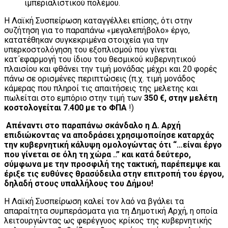
ιμπεριαλιστικού πολέμου.
Η Λαϊκή Συσπείρωση καταγγέλλει επίσης, ότι στην
συζήτηση για το παραπάνω «μεγαλεπήβολο» έργο,
κατατέθηκαν συγκεκριμένα στοιχεία για την
υπερκοστολόγηση του εξοπλισμού που γίνεται
κατ΄εφαρμογή του ίδιου του θεσμικού κυβερνητικού
πλαισίου και φθάνει την τιμή μονάδας μέχρι και 20 φορές
πάνω σε ορισμένες περιπτώσεις (π.χ. τιμή μονάδος
κάμερας που πληροί τις απαιτήσεις της μελετης και
πωλείται στο εμπόριο στην τιμή των
350 €, στην μελέτη
κοστολογείται 7.400 με το ΦΠΑ
!)
Απέναντι στο παραπάνω σκάνδαλο η Δ. Αρχή
επιδιώκοντας να αποδράσει χρησιμοποίησε καταρχάς
την κυβερνητική κάλυψη ομολογώντας ότι “…είναι έργο
που γίνεται σε όλη τη χώρα ..” και κατά δεύτερο,
σύμφωνα με την προσφιλή της τακτική, παρέπεμψε και
έριξε τις ευθύνες θρασύδειλα στην επιτροπή του έργου,
δηλαδή στους υπαλλήλους του Δήμου!
Η Λαϊκή Συσπείρωση καλεί τον λαό να βγάλει τα
απαραίτητα συμπεράσματα για τη Δημοτική Αρχή, η οποία
λειτουργώντας ως φερέγγυος κρίκος της κυβερνητικής