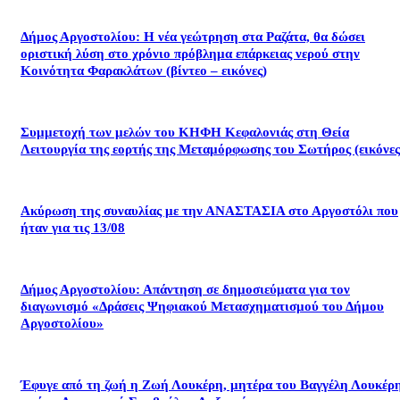
Δήμος Αργοστολίου: Η νέα γεώτρηση στα Ραζάτα, θα δώσει
οριστική λύση στο χρόνιο πρόβλημα επάρκειας νερού στην
Κοινότητα Φαρακλάτων (βίντεο – εικόνες)
Συμμετοχή των μελών του ΚΗΦΗ Κεφαλονιάς στη Θεία
Λειτουργία της εορτής της Μεταμόρφωσης του Σωτήρος (εικόνες
Ακύρωση της συναυλίας με την ΑΝΑΣΤΑΣΙΑ στο Αργοστόλι που
ήταν για τις 13/08
Δήμος Αργοστολίου: Απάντηση σε δημοσιεύματα για τον
διαγωνισμό «Δράσεις Ψηφιακού Μετασχηματισμού του Δήμου
Αργοστολίου»
Έφυγε από τη ζωή η Ζωή Λουκέρη, μητέρα του Βαγγέλη Λουκέρη