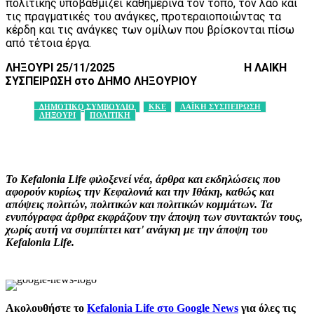
πολιτικής υποβαθμίζει καθημερινά τον τόπο, τον λαό και
τις πραγματικές του ανάγκες, προτεραιοποιώντας τα
κέρδη και τις ανάγκες των ομίλων που βρίσκονται πίσω
από τέτοια έργα.
ΛΗΞΟΥΡΙ 25/11/2025
Η ΛΑΙΚΗ
ΣΥΣΠΕΙΡΩΣΗ στο ΔΗΜΟ ΛΗΞΟΥΡΙΟΥ
ΔΗΜΟΤΙΚΟ ΣΥΜΒΟΥΛΙΟ
ΚΚΕ
ΛΑΪΚΗ ΣΥΣΠΕΙΡΩΣΗ
ΛΗΞΟΥΡΙ
ΠΟΛΙΤΙΚΗ
Facebook
X
Pinterest
WhatsApp
Το Kefalonia Life φιλοξενεί νέα, άρθρα και εκδηλώσεις που
αφορούν κυρίως την Κεφαλονιά και την Ιθάκη, καθώς και
απόψεις πολιτών, πολιτικών και πολιτικών κομμάτων. Τα
ενυπόγραφα άρθρα εκφράζουν την άποψη των συντακτών τους,
χωρίς αυτή να συμπίπτει κατ' ανάγκη με την άποψη του
Kefalonia Life.
Ακολουθήστε το
Kefalonia Life στο Google News
για όλες τις