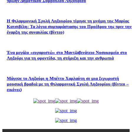
πρώην Δημοτικού Συμβούλου Ληξουρίου
Η Φιλαρμονική Σχολή Ληξουρίου τίμησε τη μνήμη της Μαρίας
Κατσιβέλη: Τα λόγια συμπαράστασης του Προέδρου της πριν την
έναρξη της συναυλίας (βίντεο)
Ένα μεγάλο «ευχαριστώ» στο Μαντζαβινάτειο Νοσοκομείο στο
Ληξούρι για τη φροντίδα, τη στήριξη και την ανθρωπιά
Μάγεψε το Ληξούρι η Μπέττυ Χαρλαύτη σε μια ξεχωριστή
μουσική βραδιά με τη Φιλαρμονική Σχολή Ληξουρίου (βίντεο –
εικόνες)