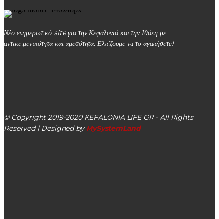
Νέο ενημερωτικό site για την Κεφαλονιά και την Ιθάκη με
αντικειμενικότητα και αμεσότητα. Ελπίζουμε να το αγαπήσετε!
kefalonialife24@gmail.com
Αργοστόλι, Κεφαλονιά, ΤΚ 28100
© Copyright 2019-2020 KEFALONIA LIFE GR - All Rights
Reserved | Designed by
MySystemLand
ΕΙΔΗΣΕΙΣ
Αισιοδοξία μας γέμισε η συνάντηση του Α.Σ.
Κεφαλληνιακού στον Πόρο Κεφαλονιάς (βίντεο – εικόνες)