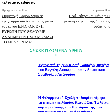
τελευταίες ειδήσεις
Προηγούμενο άρθρο
Επόμενο άρθρο
Συμμετοχή Δήμου Σάμη σε
Περί Τσίπρα και Ιθάκης: Η
πρόγραμμα αδελφοποίησης μέσω
μεγάλη εκτροπή της δημόσιας
του έργου E.N.C.O.R.E «Η
συζήτησης
ΕΥΡΩΠΗ ΠΟΥ ΘΕΛΟΥΜΕ –
ΑΣ ΔΗΜΙΟΥΡΓΗΣΟΥΜΕ ΜΑΖΙ
ΤΟ ΜΕΛΛΟΝ ΜΑΣ»
ΣΥΣΧΕΤΙΖΟΜΕΝΑ ΑΡΘΡΑ
Έφυγε από τη ζωή η Ζωή Λουκέρη, μητέρα
του Βαγγέλη Λουκέρη, πρώην Δημοτικού
Συμβούλου Ληξουρίου
Η Φιλαρμονική Σχολή Ληξουρίου τίμησε
τη μνήμη της Μαρίας Κατσιβέλη: Τα λόγια
συμπαράστασης του Προέδρου της πριν
την έναρξη της συναυλίας (βίντεο)