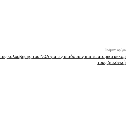
Print
Tumblr
VK
Viber
Επόμενο άρθρο
τές κολύμβησης του ΝΟΑ για τις επιδόσεις και τα ατομικά ρεκόρ
τους (εικόνες)