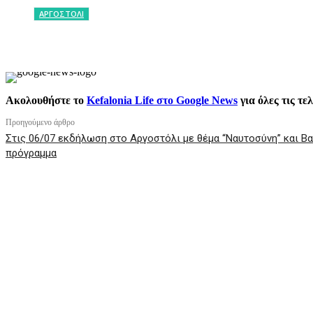
ΑΡΓΟΣΤΟΛΙ
ΚΟΙΝΟΠΟΙΗΣΗ
Facebook
X
P
Ακολουθήστε το
Kefalonia Life στο Google News
για όλες τις τε
Προηγούμενο άρθρο
Στις 06/07 εκδήλωση στο Αργοστόλι με θέμα “Ναυτοσύνη” και Β
πρόγραμμα