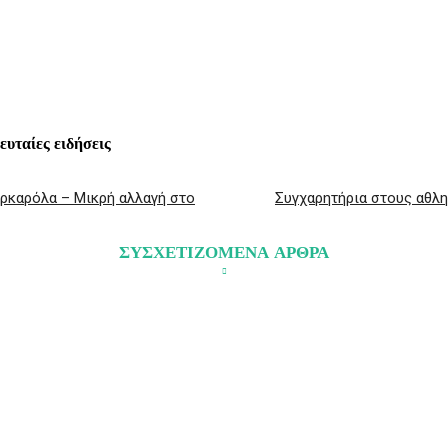
interest
WhatsApp
Linkedin
Email
λευταίες ειδήσεις
αρκαρόλα – Μικρή αλλαγή στο
Συγχαρητήρια στους αθλη
ΣΥΣΧΕΤΙΖΟΜΕΝΑ ΑΡΘΡΑ