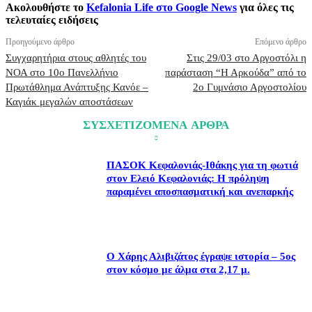
Ακολουθήστε το
Kefalonia Life στο Google News
για όλες τις
τελευταίες ειδήσεις
Προηγούμενο άρθρο
Επόμενο άρθρο
Συγχαρητήρια στους αθλητές του
Στις 29/03 στο Αργοστόλι η
ΝΟΑ στο 10ο Πανελλήνιο
παράσταση “Η Αρκούδα” από το
Πρωτάθλημα Ανάπτυξης Κανόε –
2ο Γυμνάσιο Αργοστολίου
Καγιάκ μεγαλών αποστάσεων
ΣΥΣΧΕΤΙΖΟΜΕΝΑ ΑΡΘΡΑ
ΠΑΣΟΚ Κεφαλονιάς-Ιθάκης για τη φωτιά
στον Ελειό Κεφαλονιάς: Η πρόληψη
παραμένει αποσπασματική και ανεπαρκής
Ο Χάρης Αλιβιζάτος έγραψε ιστορία – 5ος
στον κόσμο με άλμα στα 2,17 μ.