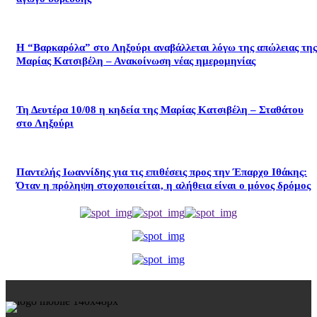
Η “Βαρκαρόλα” στο Ληξούρι αναβάλλεται λόγω της απώλειας της
Μαρίας Κατσιβέλη – Ανακοίνωση νέας ημερομηνίας
Τη Δευτέρα 10/08 η κηδεία της Μαρίας Κατσιβέλη – Σταθάτου
στο Ληξούρι
​Παντελής Ιωαννίδης για τις επιθέσεις προς την Έπαρχο Ιθάκης:
Όταν η πρόληψη στοχοποιείται, η αλήθεια είναι ο μόνος δρόμος