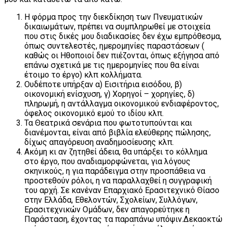
Η φόρμα προς την διεκδίκηση των Πνευματικών
δικαιωμάτων, πρέπει να συμπληρωθεί με στοιχεία
που στις δικές μου διαδικασίες δεν έχω εμπρόθεσμα,
όπως συντελεστές, ημερομηνίες παραστάσεων (
καθώς οι Ηθοποιοί δεν πιέζονται, όπως εξήγησα από
επάνω σχετικά με τις ημερομηνίες που θα είναι
έτοιμο το έργο) κλπ κολλήματα.
Ουδέποτε υπήρξαν α) Εισιτήρια εισόδου, β)
οικονομική ενίσχυση, γ) Χορηγοί – χορηγίες, δ)
πληρωμή, η αντάλλαγμα οικονομικού ενδιαφέροντος,
όφελος οικονομικό εμού το ιδίου κλπ.
Τα Θεατρικά σενάρια που φωτοτυπούνται και
διανέμονται, είναι από βιβλία ελεύθερης πώλησης,
δίχως απαγόρευση αναδημοσίευσης κλπ.
Ακόμη κι αν ζητηθεί άδεια, θα υπάρξει το κόλλημα
στο έργο, που αναδιαμορφώνεται, για λόγους
σκηνικούς, η για παράδειγμα στην προσπάθεια να
προστεθούν ρόλοι, η να παραλλαχθεί η συγγραφική
του αρχή. Σε κανέναν Επαρχιακό Ερασιτεχνικό Θίασο
στην Ελλάδα, Εθελοντών, Σχολείων, Συλλόγων,
Ερασιτεχνικών Ομάδων, δεν απαγορεύτηκε η
Παράσταση, έχοντας τα παραπάνω υπόψιν.Δεκαοκτώ