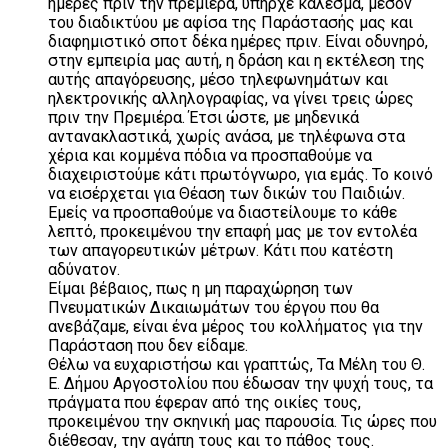
ημέρες πριν την πρεμιέρα, υπήρχε κάλεσμα, μέσον
του διαδικτύου με αφίσα της Παράστασής μας και
διαφημιστικό σποτ δέκα ημέρες πριν. Είναι οδυνηρό,
στην εμπειρία μας αυτή, η δράση και η εκτέλεση της
αυτής απαγόρευσης, μέσο τηλεφωνημάτων και
ηλεκτρονικής αλληλογραφίας, να γίνει τρεις ώρες
πριν την Πρεμιέρα. Έτσι ώστε, με μηδενικά
αντανακλαστικά, χωρίς ανάσα, με τηλέφωνα στα
χέρια και κομμένα πόδια να προσπαθούμε να
διαχειριστούμε κάτι πρωτόγνωρο, για εμάς. Το κοινό
να εισέρχεται για Θέαση των δικών του Παιδιών.
Εμείς να προσπαθούμε να διαστείλουμε το κάθε
λεπτό, προκειμένου την επαφή μας με τον εντολέα
των απαγορευτικών μέτρων. Κάτι που κατέστη
αδύνατον.
Είμαι βέβαιος, πως η μη παραχώρηση των
Πνευματικών Δικαιωμάτων του έργου που θα
ανεβάζαμε, είναι ένα μέρος του κολλήματος για την
Παράσταση που δεν είδαμε.
Θέλω να ευχαριστήσω και γραπτώς, Τα Μέλη του Θ.
Ε. Δήμου Αργοστολίου που έδωσαν την ψυχή τους, τα
πράγματα που έφεραν από της οικίες τους,
προκειμένου την σκηνική μας παρουσία. Τις ώρες που
διέθεσαν, την αγάπη τους και το πάθος τους.