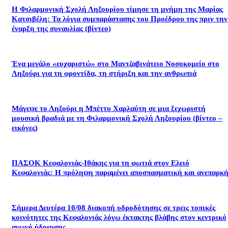
Η Φιλαρμονική Σχολή Ληξουρίου τίμησε τη μνήμη της Μαρίας
Κατσιβέλη: Τα λόγια συμπαράστασης του Προέδρου της πριν την
έναρξη της συναυλίας (βίντεο)
Ένα μεγάλο «ευχαριστώ» στο Μαντζαβινάτειο Νοσοκομείο στο
Ληξούρι για τη φροντίδα, τη στήριξη και την ανθρωπιά
Μάγεψε το Ληξούρι η Μπέττυ Χαρλαύτη σε μια ξεχωριστή
μουσική βραδιά με τη Φιλαρμονική Σχολή Ληξουρίου (βίντεο –
εικόνες)
ΠΑΣΟΚ Κεφαλονιάς-Ιθάκης για τη φωτιά στον Ελειό
Κεφαλονιάς: Η πρόληψη παραμένει αποσπασματική και ανεπαρκή
Σήμερα Δευτέρα 10/08 διακοπή υδροδότησης σε τρεις τοπικές
κοινότητες της Κεφαλονιάς λόγω έκτακτης βλάβης στον κεντρικό
αγωγό ύδρευσης