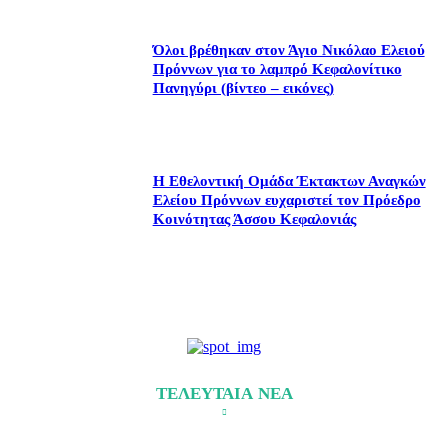
Όλοι βρέθηκαν στον Άγιο Νικόλαο Ελειού
Πρόννων για το λαμπρό Κεφαλονίτικο
Πανηγύρι (βίντεο – εικόνες)
Η Εθελοντική Ομάδα Έκτακτων Αναγκών
Ελείου Πρόννων ευχαριστεί τον Πρόεδρο
Κοινότητας Άσσου Κεφαλονιάς
ΤΕΛΕΥΤΑΙΑ ΝΕΑ