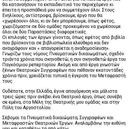
θα κατανοήσουν το εκπαιδευτικό του περιεχόμενο κι
έπειτα η προσπάθειά μου να συμμετέχουν όλοι. Στους
Ενηλίκους, αντίστροφα, βρίσκουμε, έργο που θα
«χωρέσουν» όλοι, κι αν δεν μπορέσουμε, όπως φέτος,
χωριζόμαστε σε δύο ομάδες προκειμένου να χωρέσουμε
όλοι σε δύο Παραστάσεις διαφορετικές.
Οι επιλογές των έργων γίνονται, όπως εφέτος από βιβλία
που βρίσκονται σε βιβλιοπωλεία ελεύθερα και δεν
αναγράφουν καν « απαγορεύεται η αναδημοσίευση».
Γνωρίζω τους νόμους Πνευματικών δικαιωμάτων, σχεδόν
τριάντα χρόνια που σκηνοθετώ, η συν σκηνοθετώ έργα του
Παγκόσμιου ρεπερτορίου. Ακόμη και από έργα γνωστών
ξένων Θεατρικών Συγγραφέων που πέθαναν εκατοντάδες
χρόνια πριν, χρειάζεται τυπικά η έγκριση του Μεταφραστή
τους.
Ουδέποτε, στην Ελλάδα, έγινε απαγόρευση και μάλιστα
τρεις ώρες πριν ανέβει ένα Θεατρικό έργο, όπως συνέβη
σε εμένα, στα Μέλη της Θεατρικής μου ομάδας και στην
Πόλη του Αργοστολίου.
Σέβομαι τα Πνευματικά δικαιώματα, Συγγραφέων και
Μεταφραστών Θεατρικών Έργων. Αναλαμβάνω την ευθύνη
μου και καταθέτω τα από κάτω.