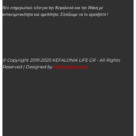
Νέο ενημερωτικό site για την Κεφαλονιά και την Ιθάκη με
αντικειμενικότητα και αμεσότητα. Ελπίζουμε να το αγαπήσετε!
kefalonialife24@gmail.com
Αργοστόλι, Κεφαλονιά, ΤΚ 28100
© Copyright 2019-2020 KEFALONIA LIFE GR - All Rights
Reserved | Designed by
MySystemLand
ΕΙΔΗΣΕΙΣ
Επιμελητήριο: Τελειωτικό χτύπημα τα νέα μέτρα στο
λιανεμπόριο και την εστίαση