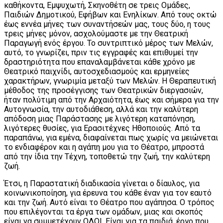
καθήκοντα, Εμψυχωτή, Σκηνοθέτη σε τρεις Ομάδες,
Παιδιών Δημοτικού, Εφήβων και Ενηλίκων. Από τους οκτώ
έως εννέα μήνες των συναντήσεών μας, τους δύο, η τους
τρεις μήνες μόνον, ασχολούμαστε με την Θεατρική
Παραγωγή ενός έργου. Το συντριπτικό μέρος των Μελών,
αυτό, το γνωρίζει, πριν τις εγγραφές και επιθυμεί την
δραστηριότητα που επαναλαμβάνεται κάθε χρόνο με
Θεατρικό παιχνίδι, αυτοσχεδιασμούς και ερμηνείες
χαρακτήρων, γνωριμία μεταξύ των Μελών. Η Θεραπευτική
μέθοδος της προσέγγισης των Θεατρικών διεργασιών,
ήταν πολύτιμη από την Αρχαιότητα, έως και σήμερα για την
Αυτογνωσία, την αυτοδιάθεση, αλλά και την καλύτερη
απόδοση μιας Παράστασης με λιγότερη καταπόνηση,
λιγότερες θυσίες, για Ερασιτέχνες Ηθοποιούς. Από τα
παραπάνω, για εμένα, διαφαίνεται πως χωρίς να μειώνεται
το ενδιαφέρον και η αγάπη μου για το Θέατρο, μπροστά
από την ίδια την Τέχνη, τοποθετώ την ζωή, την καλύτερη
ζωή.
Έτσι, η Παραστατική διαδικασία γίνεται ο δίαυλος, για
κοινωνικοποίηση, για έρευνα του κάθε έναν για τον εαυτό
και την ζωή. Αυτό είναι το Θέατρο που αγάπησα. Ο τρόπος
που επιλέγονται τα έργα των ομάδων, μιας και σκοπός
είναι να συμμετέχουν ΟΛΟΙ. Είναι για τα παιδιά, έργο που