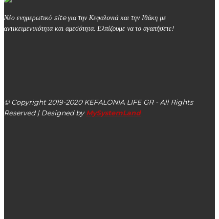
Νέο ενημερωτικό site για την Κεφαλονιά και την Ιθάκη με
αντικειμενικότητα και αμεσότητα. Ελπίζουμε να το αγαπήσετε!
kefalonialife24@gmail.com
Αργοστόλι, Κεφαλονιά, ΤΚ 28100
© Copyright 2019-2020 KEFALONIA LIFE GR - All Rights
Reserved | Designed by
MySystemLand
ΕΙΔΗΣΕΙΣ
Πετώντας πάνω από την πανέμορφη παραλία Δαφνούδι της
Κεφαλονιάς (βίντεο)