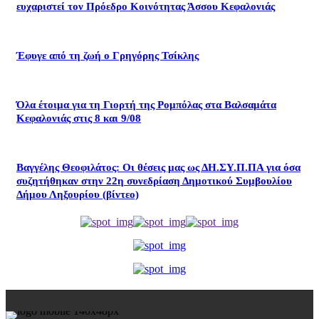
ευχαριστεί τον Πρόεδρο Κοινότητας Άσσου Κεφαλονιάς
Έφυγε από τη ζωή ο Γρηγόρης Τσίκλης
Όλα έτοιμα για τη Γιορτή της Ρομπόλας στα Βαλσαμάτα
Κεφαλονιάς στις 8 και 9/08
Βαγγέλης Θεοφιλάτος: Οι θέσεις μας ως ΔΗ.ΣΥ.Π.ΠΑ για όσα
συζητήθηκαν στην 22η συνεδρίαση Δημοτικού Συμβουλίου
Δήμου Ληξουρίου (βίντεο)