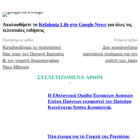
Ακολουθήστε το
Kefalonia Life στο Google News
για όλες τις
τελευταίες ειδήσεις
Προηγούμενο άρθρο
Επόμενο άρθρο
Καταδικάζουμε το περιστατικό
Δυο κεφαλονίτικα
βίας προς τον Παναγή Καππάτο
πασχαλινά ποιήματα για την
& τον γνωστό δημοσιογράφο
ειρήνη των λαών
Νίκο Μάνεση
ΣΥΣΧΕΤΙΖΟΜΕΝΑ ΑΡΘΡΑ
Η Εθελοντική Ομάδα Έκτακτων Αναγκών
Ελείου Πρόννων ευχαριστεί τον Πρόεδρο
Κοινότητας Άσσου Κεφαλονιάς
Όλα έτοιμα για τη Γιορτή της Ρομπόλας