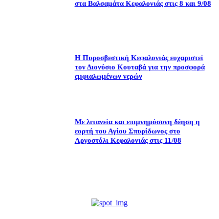
στα Βαλσαμάτα Κεφαλονιάς στις 8 και 9/08
Η Πυροσβεστική Κεφαλονιάς ευχαριστεί
τον Διονύσιο Κουταβά για την προσφορά
εμφιαλωμένων νερών
Με λιτανεία και επιμνημόσυνη δέηση η
εορτή του Αγίου Σπυρίδωνος στο
Αργοστόλι Κεφαλονιάς στις 11/08