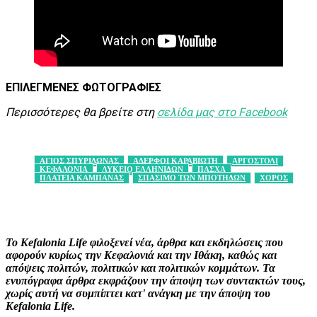
ΕΠΙΛΕΓΜΕΝΕΣ ΦΩΤΟΓΡΑΦΙΕΣ
Περισσότερες θα βρείτε στη
σελίδα μας στο Facebook
ΑΓΙΟΣ ΣΠΥΡΙΔΩΝΑΣ
ΑΔΕΡΦΟΙ ΚΑΡΑΒΙΩΤΗ
ΑΡΓΟΣΤΟΛΙ
ΚΕΦΑΛΟΝΙΑ
ΛΥΚΕΙΟ ΕΛΛΗΝΙΔΩΝ
ΠΑΣΧΑ
ΠΛΑΤΕΙΑ ΚΑΜΠΑΝΑΣ
ΣΠΑΣΙΜΟ ΤΩΝ ΜΠΟΤΗΔΩΝ
ΧΟΡΟΣ
Facebook
X
Pinterest
WhatsApp
Το Kefalonia Life φιλοξενεί νέα, άρθρα και εκδηλώσεις που
αφορούν κυρίως την Κεφαλονιά και την Ιθάκη, καθώς και
απόψεις πολιτών, πολιτικών και πολιτικών κομμάτων. Τα
ενυπόγραφα άρθρα εκφράζουν την άποψη των συντακτών τους,
χωρίς αυτή να συμπίπτει κατ' ανάγκη με την άποψη του
Kefalonia Life.