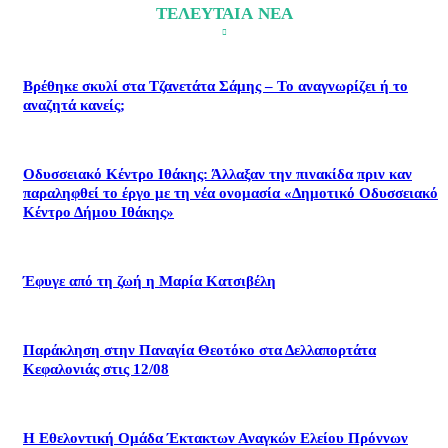
ΤΕΛΕΥΤΑΙΑ ΝΕΑ
Βρέθηκε σκυλί στα Τζανετάτα Σάμης – Το αναγνωρίζει ή το
αναζητά κανείς;
Οδυσσειακό Κέντρο Ιθάκης: Άλλαξαν την πινακίδα πριν καν
παραληφθεί το έργο με τη νέα ονομασία «Δημοτικό Οδυσσειακό
Κέντρο Δήμου Ιθάκης»
Έφυγε από τη ζωή η Μαρία Κατσιβέλη
Παράκληση στην Παναγία Θεοτόκο στα Δελλαπορτάτα
Κεφαλονιάς στις 12/08
Η Εθελοντική Ομάδα Έκτακτων Αναγκών Ελείου Πρόννων