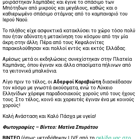
μοιράστηκαν λαμπάδες και έγινε το σπάσιμο των
Μπότηδων από μικρούς και μεγάλους, καθώς και ο
καθιερωμένο σπάσιμο στάμνας από το καμπαναριό του
Ιερού Ναού.
Το πλήθος είχε ασφυκτικά κατακλύσει το χώρο τόσο πολύ
που ήταν αδύνατη η μετακίνηση του κόσμου από την μία
άκρη στην άλλη. Πέρα από τους Κεφαλονίτες
παρακολούθησαν και πολλοί εντός και εκτός Ελλάδας.
Αμέσως μετά οι εκδηλώσεις συνεχίστηκαν στην Πλατεία
Καμπάνας, όπου έγιναν και άλλα σπασίματα πήλινων από
τα γειτονικά μπαλκόνια.
Λίγο πριν το τέλος, οι
Αδερφοί Καραβιώτη
διασκέδασαν
τον κόσμο με γνωστά ακούσματα, ενώ το Λύκειο
Ελληνίδων χόρεψε παραδοσιακούς χορούς υπό τους ήχους
τους. Στο τέλος, κοινό και χορευτές έγιναν ένα με κοινούς
χορούς!
Καλή Ανάσταση και Καλό Πάσχα με υγεία!
Φωτογραφίες – Βίντεο: Ματίνα Σπυράτου
ΒΙΝΤΕΟ
(όπως μεταδόθηκαν LIVE από τη
σελίδα μας στο