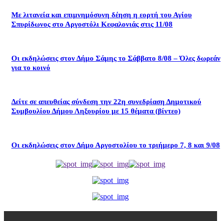
Με λιτανεία και επιμνημόσυνη δέηση η εορτή του Αγίου
Σπυρίδωνος στο Αργοστόλι Κεφαλονιάς στις 11/08
Οι εκδηλώσεις στον Δήμο Σάμης το Σάββατο 8/08 – Όλες δωρεάν
για το κοινό
Δείτε σε απευθείας σύνδεση την 22η συνεδρίαση Δημοτικού
Συμβουλίου Δήμου Ληξουρίου με 15 θέματα (βίντεο)
Οι εκδηλώσεις στον Δήμο Αργοστολίου το τριήμερο 7, 8 και 9/08