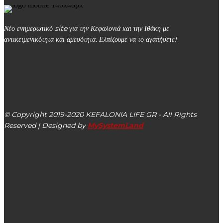
Νέο ενημερωτικό site για την Κεφαλονιά και την Ιθάκη με
αντικειμενικότητα και αμεσότητα. Ελπίζουμε να το αγαπήσετε!
kefalonialife24@gmail.com
Αργοστόλι, Κεφαλονιά, ΤΚ 28100
© Copyright 2019-2020 KEFALONIA LIFE GR - All Rights
Reserved | Designed by
MySystemLand
ΕΙΔΗΣΕΙΣ
Ιακωβάτειος Βιβλιοθήκη: Ψηφιοποιημένο υλικό στη
διάθεση κάθε συμπολίτη – Μια προσφορά στη γνώση και
την έρευνα