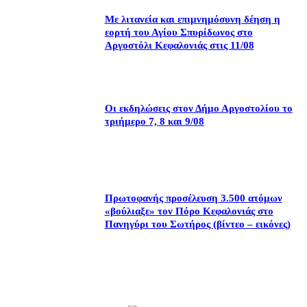
Με λιτανεία και επιμνημόσυνη δέηση η
εορτή του Αγίου Σπυρίδωνος στο
Αργοστόλι Κεφαλονιάς στις 11/08
Οι εκδηλώσεις στον Δήμο Αργοστολίου το
τριήμερο 7, 8 και 9/08
Πρωτοφανής προσέλευση 3.500 ατόμων
«βούλιαξε» τον Πόρο Κεφαλονιάς στο
Πανηγύρι του Σωτήρος (βίντεο – εικόνες)