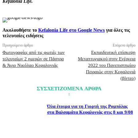
Kefalonia Life.
Ακολουθήστε το
Kefalonia Life στο Google News
για όλες τις
τελευταίες ειδήσεις
Προηγούμενο άρθρο
Επόμενο άρθρο
Φωτογραφίες από τις φωτιές των
Εκπαιδευτική επίσκεψη
τελευταίων 2 ημερών σε Πάστρα
Μεταπτυχιακού στην Ενέργεια
& Άγιο Νικόλαο Κεφαλονιάς
2022 του Πανεπιστημίου
Πειραιώς στην Κεφαλονιά
(βίντεο)
ΣΥΣΧΕΤΙΖΟΜΕΝΑ ΑΡΘΡΑ
Όλα έτοιμα για τη Γιορτή της Ρομπόλας
στα Βαλσαμάτα Κεφαλονιάς στις 8 και 9/08