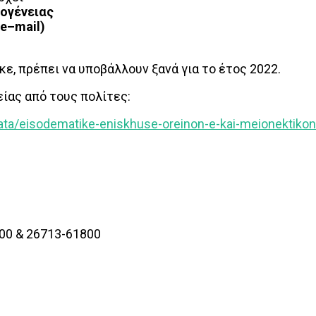
ογένειας
e
–
mail
)
ε, πρέπει να υποβάλλουν ξανά για το έτος 2022.
ίας από τους πολίτες:
mata/eisodematike-eniskhuse-oreinon-e-kai-meionektiko
00 & 26713-61800