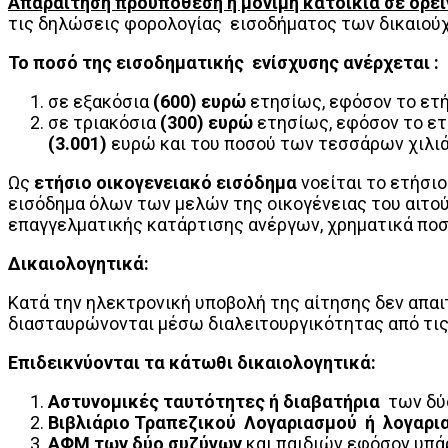
Απαραίτηση προϋπόθεση η μόνιμη κατοικία σε ορειν
τις δηλώσεις φορολογίας εισοδήματος των δικαιούχω
Το ποσό της εισοδηματικής ενίσχυσης ανέρχεται :
σε εξακόσια
(600) ευρώ
ετησίως, εφόσον το ετή
σε τριακόσια
(300) ευρώ
ετησίως, εφόσον το ετ
(3.001)
ευρώ και του ποσού των τεσσάρων χιλ
Ως
ετήσιο οικογενειακό εισόδημα
νοείται το ετήσι
εισόδημα όλων των μελών της οικογένειας του αιτού
επαγγελματικής κατάρτισης ανέργων, χρηματικά ποσ
Δικαιολογητικά:
Κατά την ηλεκτρονική υποβολή της αίτησης δεν απαι
διασταυρώνονται μέσω διαλειτουργικότητας από τι
Επιδεικνύονται τα κάτωθι δικαιολογητικά:
Αστυνομικές ταυτότητες ή διαβατήρια
των δύ
B
ιβλιάριο Τραπεζικού Λογαριασμού ή λογαρι
ΑΦΜ των δύο συζύγων
και παιδιών εφόσον υπά