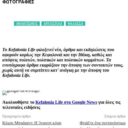
ΦΩΤΟΓΡΑΦΙΕΣ
ΑΘΛΗΤΙΣΜΟΣ
ΑΡΓΟΣΤΟΛΙ
ΘΑΛΑΣΣΑ
Facebook
X
Pinterest
WhatsApp
Το Kefalonia Life φιλοξενεί νέα, άρθρα και εκδηλώσεις που
αφορούν κυρίως την Κεφαλονιά και την Ιθάκη, καθώς και
απόψεις πολιτών, πολιτικών και πολιτικών κομμάτων. Τα
ενυπόγραφα άρθρα εκφράζουν την άποψη των συντακτών τους,
χωρίς αυτή να συμπίπτει κατ' ανάγκη με την άποψη του
Kefalonia Life.
Ακολουθήστε το
Kefalonia Life στο Google News
για όλες τις
τελευταίες ειδήσεις
Προηγούμενο άρθρο
Επόμενο άρθρο
Κόμπι Μπράιαντ: Η 3χρονη κόρη
Φτιάξτε ένα πεντανόστιμο