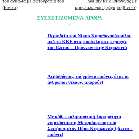
του αγκαλιά με φωτογραφία του
healthy κέικ μπανάνας με
(βίντεο)
αμύγδαλα χωρίς ζάχαρη (βίντεο)
ΣΥΣΧΕΤΙΖΟΜΕΝΑ ΑΡΘΡΑ
Περιοδεία του Νίκου Καραθανασόπουλου
από το ΚΚΕ στις πυρόπληκτες περιοχές
του Ελειού – Πρόννων στην Κεφαλονιά
Λειβαθώνιος, επί χρόνια εικόνες, όταν οι
άνθρωποι θέλουν, μπορούν!
Με κάθε εκκλησιαστική λαμπρότητα
γιορτάστηκε η Μεταμόρφωση του
Σωτήρος στον Πόρο Κεφαλονιάς (βίντεο –
εικόνες)