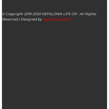
Αργοστόλι, Κεφαλονιά, ΤΚ 28100
© Copyright 2019-2020 KEFALONIA LIFE GR - All Rights
Reserved | Designed by
MySystemLand
ΕΙΔΗΣΕΙΣ
40ήμερο Μνημόσυνο: Ελένη Βολτέρα του Αναστασίου
Σεμινάριο κατάρτισης 40 ωρών για απασχολούμενους στον
κλάδο της οινοποιίας της Π.Ε. Κεφαλονιάς & Ιθάκης
Παύλος Παπαδάτος: “Ας μείνουμε για πάντα παιδιά…!”