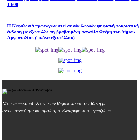
13/08
Η Κεφαλονιά πρωταγωνιστεί σε νέα δωρεάν ψηφιακή τουριστική
έκδοση με εξώφυλλο τη βραβευμένη παραλία Φτέρη του Δήμου
Αργοστολίου (εικόνα εξωφύλλου)
Νέο ενημερωτικό site για την Κεφαλονιά και την Ιθάκη με
αντικειμενικότητα και αμεσότητα. Ελπίζουμε να το αγαπήσετε!
kefalonialife24@gmail.com