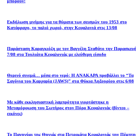
μπορούν!
Εκδήλωση μνήμης για τα θύματα των σεισμών του 1953 στο
Κατάρραχο, το παλιό χωριό, στην Κεφαλονιά στις 13/08
Παράσταση Καραγκιόζη με τον Βαγγέλη Σταθάτο την Παρασκευ
7/08 στα Τουλιάτα Κεφαλονιάς με ελεύθερη είσοδο
Θερινό σινεμά… μέσα στο νερό: Η ΑΝΑΚΑΡΑ προβάλλει το “Τα
Σαγόνια του Καρχαρία (JAWS)” στα Φύκια Ληξουρίου στις 6/08
Με κάθε εκκλησιαστική λαμπρότητα γιορτάστηκε η
Μεταμόρφωση του Σωτήρος στον Πόρο Κεφαλονιάς (βίντεο –
εικόνες)
Το Πανηγύρι της Θηνιάς στα Πετρικάτα Κεφαλονιάς την Πέμπτη