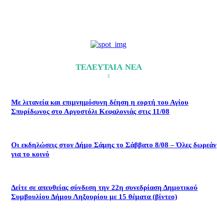
ΤΕΛΕΥΤΑΙΑ ΝΕΑ
Με λιτανεία και επιμνημόσυνη δέηση η εορτή του Αγίου
Σπυρίδωνος στο Αργοστόλι Κεφαλονιάς στις 11/08
Οι εκδηλώσεις στον Δήμο Σάμης το Σάββατο 8/08 – Όλες δωρεάν
για το κοινό
Δείτε σε απευθείας σύνδεση την 22η συνεδρίαση Δημοτικού
Συμβουλίου Δήμου Ληξουρίου με 15 θέματα (βίντεο)