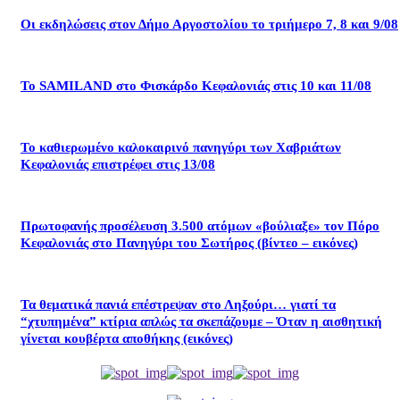
Οι εκδηλώσεις στον Δήμο Αργοστολίου το τριήμερο 7, 8 και 9/08
Το SAMILAND στο Φισκάρδο Κεφαλονιάς στις 10 και 11/08
Το καθιερωμένο καλοκαιρινό πανηγύρι των Χαβριάτων
Κεφαλονιάς επιστρέφει στις 13/08
Πρωτοφανής προσέλευση 3.500 ατόμων «βούλιαξε» τον Πόρο
Κεφαλονιάς στο Πανηγύρι του Σωτήρος (βίντεο – εικόνες)
Τα θεματικά πανιά επέστρεψαν στο Ληξούρι… γιατί τα
“χτυπημένα” κτίρια απλώς τα σκεπάζουμε – Όταν η αισθητική
γίνεται κουβέρτα αποθήκης (εικόνες)