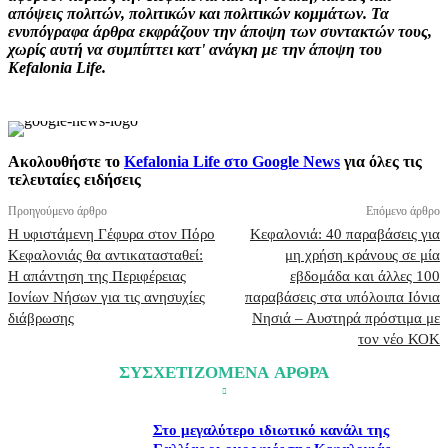
απόψεις πολιτών, πολιτικών και πολιτικών κομμάτων. Τα
ενυπόγραφα άρθρα εκφράζουν την άποψη των συντακτών τους,
χωρίς αυτή να συμπίπτει κατ' ανάγκη με την άποψη του
Kefalonia Life.
Ακολουθήστε το
Kefalonia Life στο Google News
για όλες τις
τελευταίες ειδήσεις
Προηγούμενο άρθρο
Επόμενο άρθρο
Η υφιστάμενη Γέφυρα στον Πόρο
Κεφαλονιά: 40 παραβάσεις για
Κεφαλονιάς θα αντικατασταθεί:
μη χρήση κράνους σε μία
Η απάντηση της Περιφέρειας
εβδομάδα και άλλες 100
Ιονίων Νήσων για τις ανησυχίες
παραβάσεις στα υπόλοιπα Ιόνια
διάβρωσης
Νησιά – Αυστηρά πρόστιμα με
τον νέο ΚΟΚ
ΣΥΣΧΕΤΙΖΟΜΕΝΑ ΑΡΘΡΑ
Στο μεγαλύτερο ιδιωτικό κανάλι της