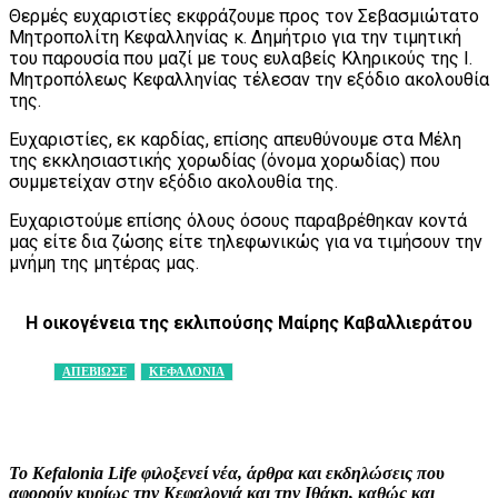
Θερμές ευχαριστίες εκφράζουμε προς τον Σεβασμιώτατο
Μητροπολίτη Κεφαλληνίας κ. Δημήτριο για την τιμητική
του παρουσία που μαζί με τους ευλαβείς Κληρικούς της Ι.
Μητροπόλεως Κεφαλληνίας τέλεσαν την εξόδιο ακολουθία
της.
Ευχαριστίες, εκ καρδίας, επίσης απευθύνουμε στα Μέλη
της εκκλησιαστικής χορωδίας (όνομα χορωδίας) που
συμμετείχαν στην εξόδιο ακολουθία της.
Ευχαριστούμε επίσης όλους όσους παραβρέθηκαν κοντά
μας είτε δια ζώσης είτε τηλεφωνικώς για να τιμήσουν την
μνήμη της μητέρας μας.
Η οικογένεια της εκλιπούσης Μαίρης Καβαλλιεράτου
ΑΠΕΒΙΩΣΕ
ΚΕΦΑΛΟΝΙΑ
Facebook
X
Pinterest
WhatsApp
Το Kefalonia Life φιλοξενεί νέα, άρθρα και εκδηλώσεις που
αφορούν κυρίως την Κεφαλονιά και την Ιθάκη, καθώς και