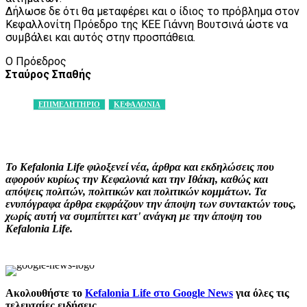
Δήλωσε δε ότι θα μεταφέρει και ο ίδιος το πρόβλημα στον
Κεφαλλονίτη Πρόεδρο της ΚΕΕ Γιάννη Βουτσινά ώστε να
συμβάλει και αυτός στην προσπάθεια.
Ο Πρόεδρος
Σταύρος Σπαθής
ΕΠΙΜΕΛΗΤΗΡΙΟ
ΚΕΦΑΛΟΝΙΑ
Facebook
X
Pinterest
WhatsApp
Το Kefalonia Life φιλοξενεί νέα, άρθρα και εκδηλώσεις που
αφορούν κυρίως την Κεφαλονιά και την Ιθάκη, καθώς και
απόψεις πολιτών, πολιτικών και πολιτικών κομμάτων. Τα
ενυπόγραφα άρθρα εκφράζουν την άποψη των συντακτών τους,
χωρίς αυτή να συμπίπτει κατ' ανάγκη με την άποψη του
Kefalonia Life.
Ακολουθήστε το
Kefalonia Life στο Google News
για όλες τις
τελευταίες ειδήσεις