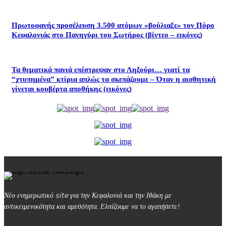
Πρωτοφανής προσέλευση 3.500 ατόμων «βούλιαξε» τον Πόρο
Κεφαλονιάς στο Πανηγύρι του Σωτήρος (βίντεο – εικόνες)
Τα θεματικά πανιά επέστρεψαν στο Ληξούρι… γιατί τα
“χτυπημένα” κτίρια απλώς τα σκεπάζουμε – Όταν η αισθητική
γίνεται κουβέρτα αποθήκης (εικόνες)
Νέο ενημερωτικό site για την Κεφαλονιά και την Ιθάκη με
αντικειμενικότητα και αμεσότητα. Ελπίζουμε να το αγαπήσετε!