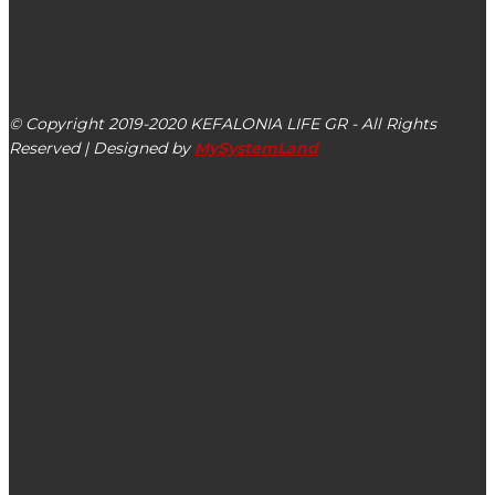
kefalonialife24@gmail.com
Αργοστόλι, Κεφαλονιά, ΤΚ 28100
© Copyright 2019-2020 KEFALONIA LIFE GR - All Rights
Reserved | Designed by
MySystemLand
ΕΙΔΗΣΕΙΣ
ΕΛΜΕ-ΚΙ: Κάλεσμα σε Συλλόγους Γονέων και 15μελή
Συμβούλια μαθητών στη συνεδρίαση του Δημοτικού
Συμβουλίου Αργοστολίου στις 02/04
Φωτιά τώρα στον Άγιο Κωνσταντίνο στα Δαυγάτα
Κεφαλονιάς (εικόνες – βίντεο)