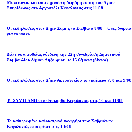
Με λιτανεία και επιμνημόσυνη δέηση η εορτή του Αγίου
Σπυρίδωνος στο Αργοστόλι Κεφαλονιάς στις 11/08
Οι εκδηλώσεις στον Δήμο Σάμης το Σάββατο 8/08 – Όλες δωρεάν
για το κοινό
Δείτε σε απευθείας σύνδεση την 22η συνεδρίαση Δημοτικού
Συμβουλίου Δήμου Ληξουρίου με 15 θέματα (βίντεο)
Οι εκδηλώσεις στον Δήμο Αργοστολίου το τριήμερο 7, 8 και 9/08
Το SAMILAND στο Φισκάρδο Κεφαλονιάς στις 10 και 11/08
Το καθιερωμένο καλοκαιρινό πανηγύρι των Χαβριάτων
Κεφαλονιάς επιστρέφει στις 13/08