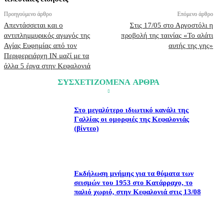
Προηγούμενο άρθρο
Επόμενο άρθρο
Απεντάσσεται και ο
Στις 17/05 στο Αργοστόλι η
αντιπλημμυρικός αγωγός της
προβολή της ταινίας «Το αλάτι
Αγίας Ευφημίας από τον
αυτής της γης»
Περιφερειάρχη ΙΝ μαζί με τα
άλλα 5 έργα στην Κεφαλονιά
ΣΥΣΧΕΤΙΖΟΜΕΝΑ ΑΡΘΡΑ
Στο μεγαλύτερο ιδιωτικό κανάλι της
Γαλλίας οι ομορφιές της Κεφαλονιάς
(βίντεο)
Εκδήλωση μνήμης για τα θύματα των
σεισμών του 1953 στο Κατάρραχο, το
παλιό χωριό, στην Κεφαλονιά στις 13/08