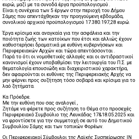
ευρώ, μαζί με τα συνοδά έργα προϋπολογισμού .
Είναι η συνέχεια των 5 έργων στην περιοχή του Δήμου
Σάμης που απεντάχθηκαν την προηγούμενη εβδομάδα,
συνολικού αρχικού προϋπολογισμού 17.380.197,28 ευρώ.
Έργα κρίσιμα και αναγκαία για την ασφάλεια και την
ποιότητα ζωής των κατοίκων που έτσι και αλλιώς έχουν
καθυστερήσει δραματικά με ευθύνη κυβερνήσεων και
Περιφερειακών Αρχών και τώρα απεντάσσονται .
Παρά το ότι οι νομοθετικές αλλαγές και οι αντιδραστικοί
κανονισμοί έχουν υποβαθμίσει την λειτουργία του Π.Σ. με
θεματολογία επουσιώδη και διαχειριστικού χαρακτήρα,
δεν αφαιρούνται οι ευθύνες της Περιφερειακής Αρχής να
μην φέρνει προς συζήτηση τόσο σοβαρά και κρίσιμα για το
λαό ζητήματα.
Κα Πρόεδρε.
Με την ευθύνη που σας αναλογεί ,
Ζητάμε να φέρετε προς συζήτηση το Θέμα στο προσεχές
Περιφερειακό Συμβούλιο της Λευκάδας 17&18.05.2025 και
να φροντίσετε για την συμμετοχή σε αυτό του Δημοτικού
Συμβουλίου Σάμης και των τοπικών Φορέων.
Οι Περιφερειακοί Σύμβουλοι της Λαϊκής Συσπείρωσης ΙΝ