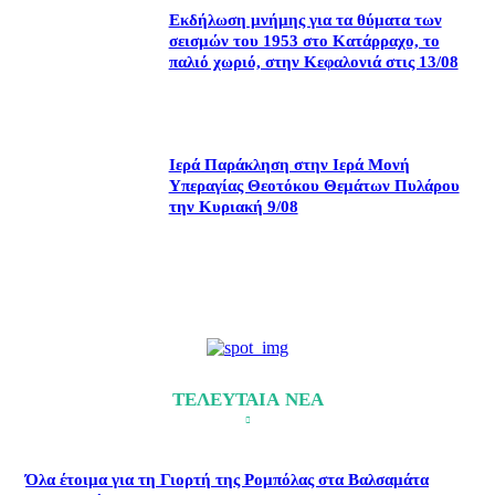
Εκδήλωση μνήμης για τα θύματα των
σεισμών του 1953 στο Κατάρραχο, το
παλιό χωριό, στην Κεφαλονιά στις 13/08
Ιερά Παράκληση στην Ιερά Μονή
Υπεραγίας Θεοτόκου Θεμάτων Πυλάρου
την Κυριακή 9/08
ΤΕΛΕΥΤΑΙΑ ΝΕΑ
Όλα έτοιμα για τη Γιορτή της Ρομπόλας στα Βαλσαμάτα