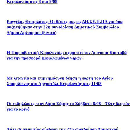
Κεφαλονιάς στις 8 και 9/08
Βαγγέλης Θεοφιλάτος: Οι θέσεις μας ως ΔΗ.ΣΥ.Π.ΠΑ για όσα
συζητήθηκαν στην 22η συνεδρίαση Δημοτικού Συμβουλίου
Δήμου Ληξουρίου (βίντεο)
Η Πυροσβεστική Κεφαλονιάς ευχαριστεί τον Διονύσιο Κουταβά
για την προσφορά εμφιαλωμένων νερών
Με λιτανεία και επιμνημόσυνη δέηση η εορτή του Αγίου
Σπυρίδωνος στο Αργοστόλι Κεφαλονιάς στις 11/08
Οι εκδηλώσεις στον Δήμο Σάμης το Σάββατο 8/08 – Όλες δωρεάν
για το κοινό
Δείτε σε απευθείας σύνδεση την 22η συνεδρίαση Δημοτικού