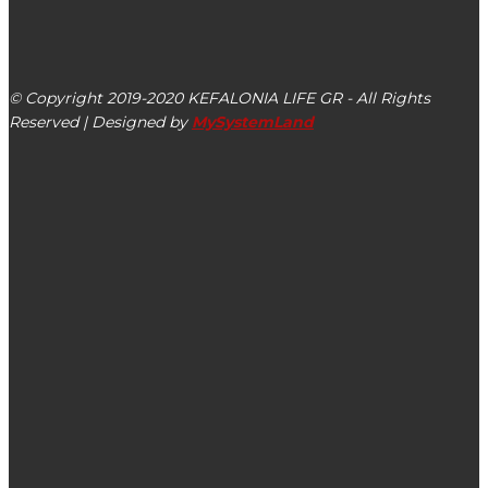
kefalonialife24@gmail.com
Αργοστόλι, Κεφαλονιά, ΤΚ 28100
© Copyright 2019-2020 KEFALONIA LIFE GR - All Rights
Reserved | Designed by
MySystemLand
ΕΙΔΗΣΕΙΣ
ΣΥΡΙΖΑ Κεφαλονιάς-Ιθάκης: Οι αγώνες για την ζωή και
την υγεία μας δεν σταματούν ποτέ
Εορτάστηκε στον Πόρο ο ερχομός του νέου έτους 2022
(βίντεο)