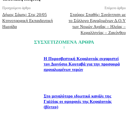
Προηγούμενο άρθρο
Επόμενο άρθρο
Δήμος Σάμης: Στις 20/05
Σταύρος Σπαθής: Συνάντηση με
Κτηνοτροφική Εκπαιδευτική
το Σύλλογο Εργαζομένων Δ.Ο.Υ
Ημερίδα
των Νομών Αχαΐας – Ηλείας –
Κεφαλληνίας – Ζακύνθου
ΣΥΣΧΕΤΙΖΟΜΕΝΑ ΑΡΘΡΑ
Η Πυροσβεστική Κεφαλονιάς ευχαριστεί
τον Διονύσιο Κουταβά για την προσφορά
εμφιαλωμένων νερών
Στο μεγαλύτερο ιδιωτικό κανάλι της
Γαλλίας οι ομορφιές της Κεφαλονιάς
(βίντεο)