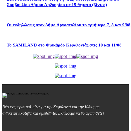
Συμβουλίου Δήμου Ληξουρίου με 15 θέματα (βίντεο)
Οι εκδηλώσεις στον Δήμο Αργοστολίου το τριήμερο 7, 8 και 9/08
Το SAMILAND στο Φισκάρδο Κεφαλονιάς στις 10 και 11/08
Νέο ενημερωτικό site για την Κεφαλονιά και την Ιθάκη με
αντικειμενικότητα και αμεσότητα. Ελπίζουμε να το αγαπήσετε!