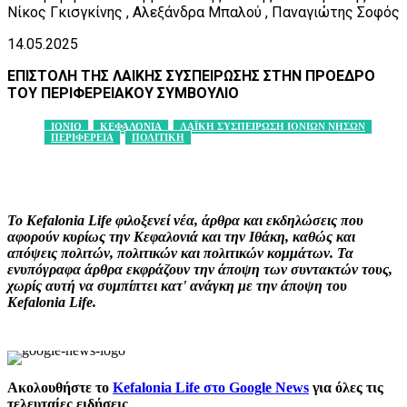
Νίκος Γκισγκίνης , Αλεξάνδρα Μπαλού , Παναγιώτης Σοφός
14.05.2025
ΕΠΙΣΤΟΛΗ ΤΗΣ ΛΑΙΚΗΣ ΣΥΣΠΕΙΡΩΣΗΣ ΣΤΗΝ ΠΡΟΕΔΡΟ
ΤΟΥ ΠΕΡΙΦΕΡΕΙΑΚΟΥ ΣΥΜΒΟΥΛΙΟ
ΙΟΝΙΟ
ΚΕΦΑΛΟΝΙΑ
ΛΑΪΚΗ ΣΥΣΠΕΙΡΩΣΗ ΙΟΝΙΩΝ ΝΗΣΩΝ
ΠΕΡΙΦΕΡΕΙΑ
ΠΟΛΙΤΙΚΗ
Facebook
X
Pinterest
WhatsApp
Το Kefalonia Life φιλοξενεί νέα, άρθρα και εκδηλώσεις που
αφορούν κυρίως την Κεφαλονιά και την Ιθάκη, καθώς και
απόψεις πολιτών, πολιτικών και πολιτικών κομμάτων. Τα
ενυπόγραφα άρθρα εκφράζουν την άποψη των συντακτών τους,
χωρίς αυτή να συμπίπτει κατ' ανάγκη με την άποψη του
Kefalonia Life.
Ακολουθήστε το
Kefalonia Life στο Google News
για όλες τις
τελευταίες ειδήσεις