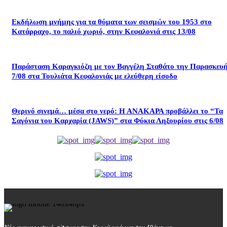
Εκδήλωση μνήμης για τα θύματα των σεισμών του 1953 στο
Κατάρραχο, το παλιό χωριό, στην Κεφαλονιά στις 13/08
Παράσταση Καραγκιόζη με τον Βαγγέλη Σταθάτο την Παρασκευ
7/08 στα Τουλιάτα Κεφαλονιάς με ελεύθερη είσοδο
Θερινό σινεμά… μέσα στο νερό: Η ΑΝΑΚΑΡΑ προβάλλει το “Τα
Σαγόνια του Καρχαρία (JAWS)” στα Φύκια Ληξουρίου στις 6/08