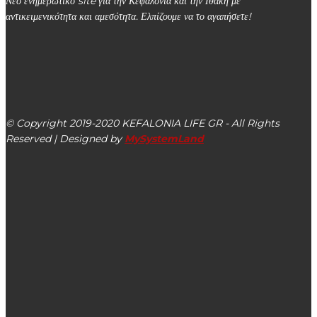
Νέο ενημερωτικό site για την Κεφαλονιά και την Ιθάκη με
αντικειμενικότητα και αμεσότητα. Ελπίζουμε να το αγαπήσετε!
kefalonialife24@gmail.com
Αργοστόλι, Κεφαλονιά, ΤΚ 28100
© Copyright 2019-2020 KEFALONIA LIFE GR - All Rights
Reserved | Designed by
MySystemLand
ΕΙΔΗΣΕΙΣ
Στις 20/03 στο Ληξούρι σύσκεψη ΚΚΕ με σύνθημα
«”Οξυγόνο” μας η πάλη για το δίκιο μας, για την
ανατροπή!»