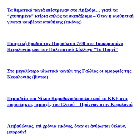
Τα θεματικά πανιά επέστρεψαν στο Ληξούρι… γιατί τα
“χτυπημένα” κτίρια απλώς τα σκεπάζουμε – Όταν η αισθητική
γίνεται κουβέρτα αποθήκης (εικόνες)
Ποιητική βραδιά την Παρασκευή 7/08 στο Τσακαρισιάνο
Κεφαλονιάς απο τον Πολιτιστικό Σύλλογο “Το Πυργί”
Στο μεγαλύτερο ιδιωτικό κανάλι της Γαλλίας οι ομορφιές της
Κεφαλονιάς (βίντεο)
Περιοδεία του Νίκου Καραθανασόπουλου από το ΚΚΕ στις
πυρόπληκτες περιοχές του Ελειού – Πρόννων στην Κεφαλονιά
Λειβαθώνιος, επί χρόνια εικόνες, όταν οι άνθρωποι θέλουν,
μπορούν!