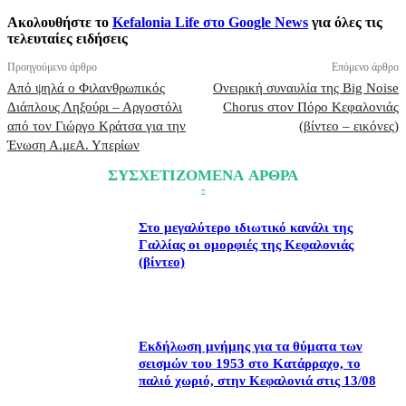
Ακολουθήστε το
Kefalonia Life στο Google News
για όλες τις
τελευταίες ειδήσεις
Προηγούμενο άρθρο
Επόμενο άρθρο
Από ψηλά ο Φιλανθρωπικός
Ονειρική συναυλία της Big Noise
Διάπλους Ληξούρι – Αργοστόλι
Chorus στον Πόρο Κεφαλονιάς
από τον Γιώργο Κράτσα για την
(βίντεο – εικόνες)
Ένωση Α.μεΑ. Υπερίων
ΣΥΣΧΕΤΙΖΟΜΕΝΑ ΑΡΘΡΑ
Στο μεγαλύτερο ιδιωτικό κανάλι της
Γαλλίας οι ομορφιές της Κεφαλονιάς
(βίντεο)
Εκδήλωση μνήμης για τα θύματα των
σεισμών του 1953 στο Κατάρραχο, το
παλιό χωριό, στην Κεφαλονιά στις 13/08