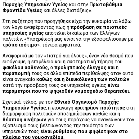
Παροχής Υπηρεσιών Υγείας
και στην
Πρωτοβάθμια
Φροντίδα Υγείας
και άλλες διατάξεις».
Στη συζήτηση που προηγήθηκε είχα την ευκαιρία να λάβω
τον λόγο αναφέροντας πως η
πρόσβαση σε ποιοτικές
υπηρεσίες υγείας
αποτελεί δικαίωμα των Ελλήνων
πολιτών. «Υποχρέωσή μας είναι να την εξασφαλίσουμε με
τρόπο ισότιμο
», τόνισα εμφατικά.
Αναφορικά με τον «Γιατρό για όλους», έναν νέο θεσμό που
εισάγουμε, η επιμέλεια και η συστηματική τήρηση του
φακέλου ασθενούς,
ο
προληπτικός έλεγχος και
η
παραπομπή
τους σε άλλα επίπεδα περίθαλψης όταν αυτό
είναι αναγκαίο
καθώς και η διευκόλυνση των πολιτών
κατά την πρόσβασή τους σε υπηρεσίες υγείας
είναι
παράμετροι που το ψηφισθέν νομοσχέδιο θεραπεύει.
Σχετικά, τέλος, με τον
Εθνικό Οργανισμό Παροχής
Υπηρεσιών Υγείας
, η εισαγωγή
κριτηρίων ποιότητας
στη
διαμόρφωση πολιτικών αποζημιώσεων καθώς και η
θέσπιση κινήτρων
για τους παρόχους να ανανεώνουν τον
εξοπλισμό τους βελτιώνοντας την ποιότητα των
υπηρεσιών τους
είναι ρυθμίσεις που ψηφίστηκαν στο
πλαίσιο του νομοσχεδίου.