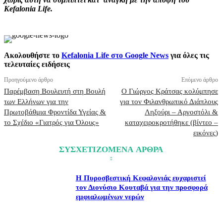
Kefalonia Life.
Ακολουθήστε το
Kefalonia Life στο Google News
για όλες τις
τελευταίες ειδήσεις
Προηγούμενο άρθρο
Επόμενο άρθρο
Παρέμβαση Βουλευτή στη Βουλή
Ο Γιώργος Κράτσας κολύμπησε
των Ελλήνων για την
για τον Φιλανθρωπικό Διάπλους
Πρωτοβάθμια Φροντίδα Υγείας &
Ληξούρι – Αργοστόλι &
το Σχέδιο «Γιατρός για Όλους»
καταχειροκροτήθηκε (βίντεο –
εικόνες)
ΣΥΣΧΕΤΙΖΟΜΕΝΑ ΑΡΘΡΑ
Η Πυροσβεστική Κεφαλονιάς ευχαριστεί
τον Διονύσιο Κουταβά για την προσφορά
εμφιαλωμένων νερών