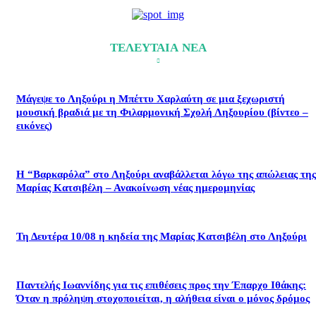
ΤΕΛΕΥΤΑΙΑ ΝΕΑ
Μάγεψε το Ληξούρι η Μπέττυ Χαρλαύτη σε μια ξεχωριστή
μουσική βραδιά με τη Φιλαρμονική Σχολή Ληξουρίου (βίντεο –
εικόνες)
Η “Βαρκαρόλα” στο Ληξούρι αναβάλλεται λόγω της απώλειας της
Μαρίας Κατσιβέλη – Ανακοίνωση νέας ημερομηνίας
Τη Δευτέρα 10/08 η κηδεία της Μαρίας Κατσιβέλη στο Ληξούρι
​Παντελής Ιωαννίδης για τις επιθέσεις προς την Έπαρχο Ιθάκης:
Όταν η πρόληψη στοχοποιείται, η αλήθεια είναι ο μόνος δρόμος