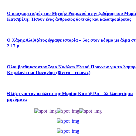
Ο αποχαιρετισμός του Μιχαήλ Ρωμανού στην ξαδέρφη του Μαρί
Κατσιβέλη: Ήσουν ένας άνθρωπος δοτικός και καλοπροαίρετος
Ο Χάρης Αλιβιζάτος έγραψε ιστορία – 5ος στον κόσμο με άλμα σ
2,17 μ.
Όλοι βρέθηκαν στον Άγιο Νικόλαο Ελειού Πρόννων για το λαμπρ
Κεφαλονίτικο Πανηγύρι (βίντεο – εικόνες)
Θλίψη για την απώλεια της Μαρίας Κατσιβέλη – Συλλυπητήρια
μηνύματα