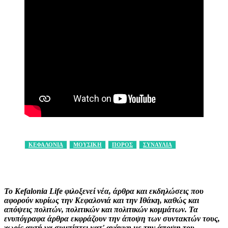
ΚΕΦΑΛΟΝΙΑ
ΜΟΥΣΙΚΗ
ΠΟΡΟΣ
ΣΥΝΑΥΛΙΑ
Facebook
X
Pinterest
WhatsApp
Το Kefalonia Life φιλοξενεί νέα, άρθρα και εκδηλώσεις που
αφορούν κυρίως την Κεφαλονιά και την Ιθάκη, καθώς και
απόψεις πολιτών, πολιτικών και πολιτικών κομμάτων. Τα
ενυπόγραφα άρθρα εκφράζουν την άποψη των συντακτών τους,
χωρίς αυτή να συμπίπτει κατ' ανάγκη με την άποψη του