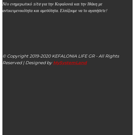
Νέο ενημερωτικό site για την Κεφαλονιά και την Ιθάκη με
αντικειμενικότητα και αμεσότητα. Ελπίζουμε να το αγαπήσετε!
kefalonialife24@gmail.com
Αργοστόλι, Κεφαλονιά, ΤΚ 28100
© Copyright 2019-2020 KEFALONIA LIFE GR - All Rights
Reserved | Designed by
MySystemLand
ΕΙΔΗΣΕΙΣ
Ο Δήμος Ληξουρίου φαίνεται να δυσκολεύεται να
αποχωρήσει από τον ΟΚΑΠ Κεφαλονιάς: Σκληρά λόγια
περί “νάνων” Συμβούλων Δημοτικής Αρχής Ληξουρίου
(βίντεο – εικόνες)