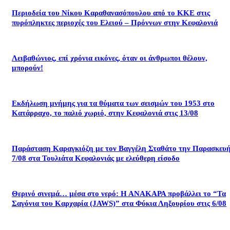
Περιοδεία του Νίκου Καραθανασόπουλου από το ΚΚΕ στις
πυρόπληκτες περιοχές του Ελειού – Πρόννων στην Κεφαλονιά
Λειβαθώνιος, επί χρόνια εικόνες, όταν οι άνθρωποι θέλουν,
μπορούν!
Εκδήλωση μνήμης για τα θύματα των σεισμών του 1953 στο
Κατάρραχο, το παλιό χωριό, στην Κεφαλονιά στις 13/08
Παράσταση Καραγκιόζη με τον Βαγγέλη Σταθάτο την Παρασκευ
7/08 στα Τουλιάτα Κεφαλονιάς με ελεύθερη είσοδο
Θερινό σινεμά… μέσα στο νερό: Η ΑΝΑΚΑΡΑ προβάλλει το “Τα
Σαγόνια του Καρχαρία (JAWS)” στα Φύκια Ληξουρίου στις 6/08