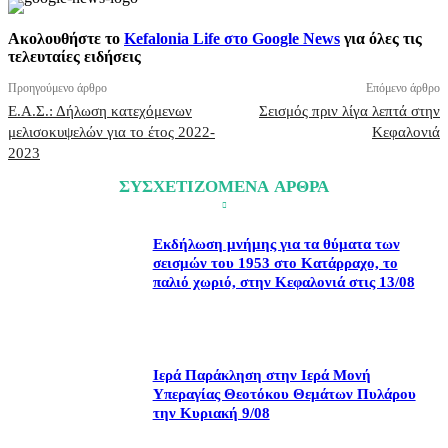
Ακολουθήστε το
Kefalonia Life στο Google News
για όλες τις
τελευταίες ειδήσεις
Προηγούμενο άρθρο
Επόμενο άρθρο
Ε.Α.Σ.: Δήλωση κατεχόμενων
Σεισμός πριν λίγα λεπτά στην
μελισοκυψελών για το έτος 2022-
Κεφαλονιά
2023
ΣΥΣΧΕΤΙΖΟΜΕΝΑ ΑΡΘΡΑ
Εκδήλωση μνήμης για τα θύματα των
σεισμών του 1953 στο Κατάρραχο, το
παλιό χωριό, στην Κεφαλονιά στις 13/08
Ιερά Παράκληση στην Ιερά Μονή
Υπεραγίας Θεοτόκου Θεμάτων Πυλάρου
την Κυριακή 9/08