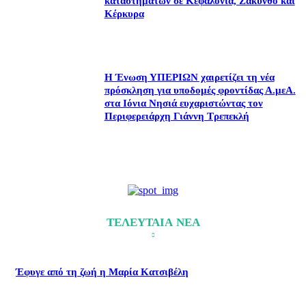
καταστημάτων σε Κεφαλονιά, Ζάκυνθο και
Κέρκυρα
Η Ένωση ΥΠΕΡΙΩΝ χαιρετίζει τη νέα
πρόσκληση για υποδομές φροντίδας Α.μεΑ.
στα Ιόνια Νησιά ευχαριστώντας τον
Περιφερειάρχη Γιάννη Τρεπεκλή
ΤΕΛΕΥΤΑΙΑ ΝΕΑ
Έφυγε από τη ζωή η Μαρία Κατσιβέλη