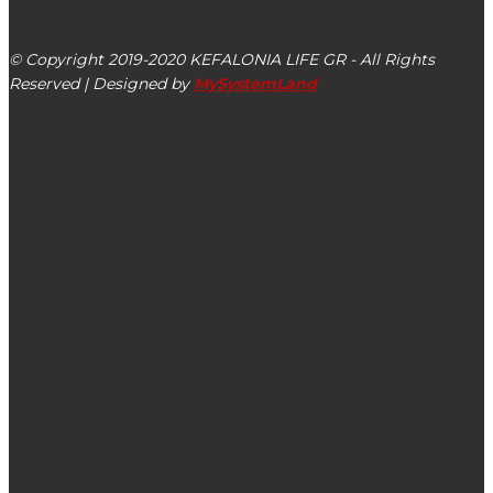
Αργοστόλι, Κεφαλονιά, ΤΚ 28100
© Copyright 2019-2020 KEFALONIA LIFE GR - All Rights
Reserved | Designed by
MySystemLand
ΕΙΔΗΣΕΙΣ
Πυρκαγιά τώρα σε αγροτοδασική έκταση στον Καραβάδο
Κεφαλονιάς
Big Brother: Θα πρέπει η συγκεκριμένη εκπομπή να
κοπεί… χθες μετά το σάλο περί βιασμού
Η windsurfer Αναστασία Γερολυμάτου πραγματοποιεί το