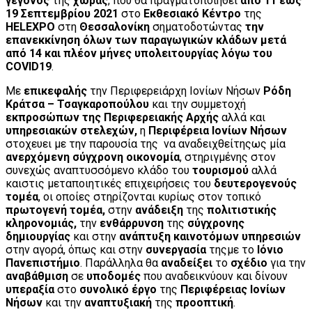
γεγονός
της
χώρας
, που θα πραγματοποιηθεί
από 11 έως
19 Σεπτεμβρίου 2021
στο
Εκθεσιακό Κέντρο
της
HELEXPO
στη
Θεσσαλονίκη
σηματοδοτώντας
την
επανεκκίνηση όλων των παραγωγικών κλάδων μετά
από 14 και πλέον μήνες υπολειτουργίας λόγω του
COVID
19
.
Με
επικεφαλής
την Περιφερειάρχη Ιονίων Νήσων
Ρόδη
Κράτσα –
Τσαγκαροπούλου
και την συμμετοχή
εκπροσώπων της Περιφερειακής Αρχής
αλλά και
υπηρεσιακών στελεχών,
η
Περιφέρεια Ιονίων Νήσων
στοχευει με την παρουσία της να αναδειχθείτηςως μία
ανερχόμενη σύγχρονη οικονομία
, στηριγμένης στον
συνεχώς αναπτυσσόμενο κλάδο του
τουρισμού
αλλά
καιστις μεταποιητικές επιχειρήσεις του
δευτερογενούς
τομέα
, οι οποίες στηρίζονται κυρίως στον τοπικό
πρωτογενή τομέα,
στην
ανάδειξη
της
πολιτιστικής
κληρονομιάς,
την
ενθάρρυνση
της
σύγχρονης
δημιουργίας
και στην
ανάπτυξη καινοτόμων υπηρεσιών
στην αγορά, όπως και στην
συνεργασία
τηςμε το
Ιόνιο
Πανεπιστήμιο
. Παράλληλα θα
αναδείξει
το
σχέδιο
για την
αναβάθμιση
σε
υποδομές
που αναδεικνύουν και δίνουν
υπεραξία
στο
συνολικό έργο
της
Περιφέρειας Ιονίων
Νήσων
και την
αναπτυξιακή
της
προοπτική
.