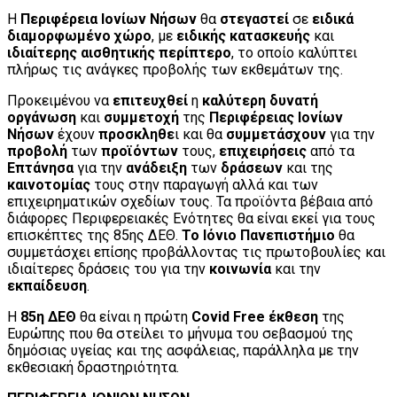
Η
Περιφέρεια Ιονίων Νήσων
θα
στεγαστεί
σε
ειδικά
διαμορφωμένο χώρο
, με
ειδικής κατασκευής
και
ιδιαίτερης αισθητικής περίπτερο
, το οποίο καλύπτει
πλήρως τις ανάγκες προβολής των εκθεμάτων της.
Προκειμένου να
επιτευχθεί
η
καλύτερη δυνατή
οργάνωση
και
συμμετοχή
της
Περιφέρειας Ιονίων
Νήσων
έχουν
προσκληθε
ι και θα
συμμετάσχουν
για την
προβολή
των
προϊόντων
τους,
επιχειρήσεις
από τα
Επτάνησα
για την
ανάδειξη
των
δράσεων
και της
καινοτομίας
τους στην παραγωγή αλλά και των
επιχειρηματικών σχεδίων τους. Τα προϊόντα βέβαια από
διάφορες Περιφερειακές Ενότητες θα είναι εκεί για τους
επισκέπτες της 85ης ΔΕΘ.
Το Ιόνιο Πανεπιστήμιο
θα
συμμετάσχει επίσης προβάλλοντας τις πρωτοβουλίες και
ιδιαίτερες δράσεις του για την
κοινωνία
και την
εκπαίδευση
.
Η
85η ΔΕΘ
θα είναι η πρώτη
Covid Free έκθεση
της
Ευρώπης που θα στείλει το μήνυμα του σεβασμού της
δημόσιας υγείας και της ασφάλειας, παράλληλα με την
εκθεσιακή δραστηριότητα.