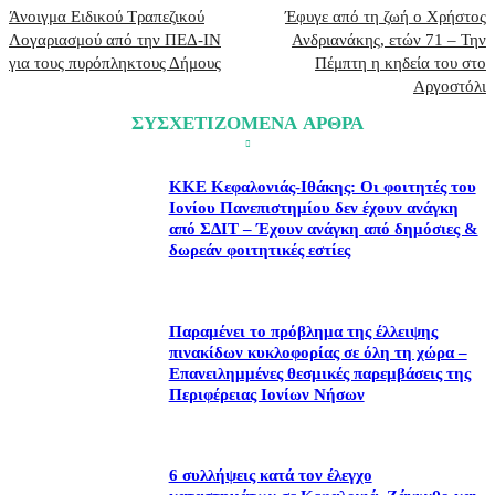
Άνοιγμα Ειδικού Τραπεζικού
Έφυγε από τη ζωή ο Χρήστος
Λογαριασμού από την ΠΕΔ-ΙΝ
Ανδριανάκης, ετών 71 – Την
για τους πυρόπληκτους Δήμους
Πέμπτη η κηδεία του στο
Αργοστόλι
ΣΥΣΧΕΤΙΖΟΜΕΝΑ ΑΡΘΡΑ
ΚΚΕ Κεφαλονιάς-Ιθάκης: Οι φοιτητές του
Ιονίου Πανεπιστημίου δεν έχουν ανάγκη
από ΣΔΙΤ – Έχουν ανάγκη από δημόσιες &
δωρεάν φοιτητικές εστίες
Παραμένει το πρόβλημα της έλλειψης
πινακίδων κυκλοφορίας σε όλη τη χώρα –
Επανειλημμένες θεσμικές παρεμβάσεις της
Περιφέρειας Ιονίων Νήσων
6 συλλήψεις κατά τον έλεγχο