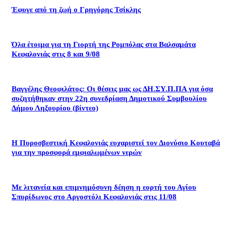
Έφυγε από τη ζωή ο Γρηγόρης Τσίκλης
Όλα έτοιμα για τη Γιορτή της Ρομπόλας στα Βαλσαμάτα
Κεφαλονιάς στις 8 και 9/08
Βαγγέλης Θεοφιλάτος: Οι θέσεις μας ως ΔΗ.ΣΥ.Π.ΠΑ για όσα
συζητήθηκαν στην 22η συνεδρίαση Δημοτικού Συμβουλίου
Δήμου Ληξουρίου (βίντεο)
Η Πυροσβεστική Κεφαλονιάς ευχαριστεί τον Διονύσιο Κουταβά
για την προσφορά εμφιαλωμένων νερών
Με λιτανεία και επιμνημόσυνη δέηση η εορτή του Αγίου
Σπυρίδωνος στο Αργοστόλι Κεφαλονιάς στις 11/08