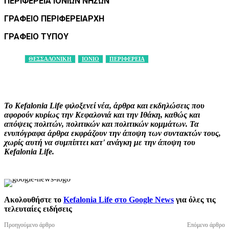
ΠΕΡΙΦΕΡΕΙΑ ΙΟΝΙΩΝ ΝΗΣΩΝ
ΓΡΑΦΕΙΟ ΠΕΡΙΦΕΡΕΙΑΡΧΗ
ΓΡΑΦΕΙΟ ΤΥΠΟΥ
ΘΕΣΣΑΛΟΝΙΚΗ
ΙΟΝΙΟ
ΠΕΡΙΦΕΡΕΙΑ
Facebook
X
Pinterest
WhatsApp
Το Kefalonia Life φιλοξενεί νέα, άρθρα και εκδηλώσεις που
αφορούν κυρίως την Κεφαλονιά και την Ιθάκη, καθώς και
απόψεις πολιτών, πολιτικών και πολιτικών κομμάτων. Τα
ενυπόγραφα άρθρα εκφράζουν την άποψη των συντακτών τους,
χωρίς αυτή να συμπίπτει κατ' ανάγκη με την άποψη του
Kefalonia Life.
Ακολουθήστε το
Kefalonia Life στο Google News
για όλες τις
τελευταίες ειδήσεις
Προηγούμενο άρθρο
Επόμενο άρθρο