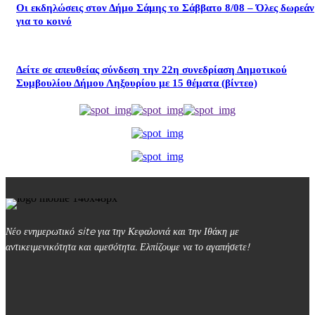
Οι εκδηλώσεις στον Δήμο Σάμης το Σάββατο 8/08 – Όλες δωρεάν
για το κοινό
Δείτε σε απευθείας σύνδεση την 22η συνεδρίαση Δημοτικού
Συμβουλίου Δήμου Ληξουρίου με 15 θέματα (βίντεο)
Νέο ενημερωτικό site για την Κεφαλονιά και την Ιθάκη με
αντικειμενικότητα και αμεσότητα. Ελπίζουμε να το αγαπήσετε!
kefalonialife24@gmail.com