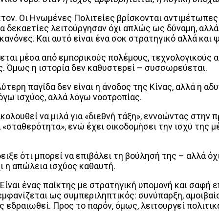
τον. Οι Ηνωμένες Πολιτείες βρίσκονται αντιμέτωπες μ
α δεκαετίες λειτούργησαν όχι απλώς ως δύναμη, αλλά
κανόνες. Και αυτό είναι ένα σοκ στρατηγικό αλλά και 
ζεται μέσα από εμπορικούς πολέμους, τεχνολογικούς α
ς. Όμως η ιστορία δεν καθυστερεί – συσσωρεύεται.
αλύτερη παγίδα δεν είναι η άνοδος της Κίνας, αλλά η
όγω ισχύος, αλλά λόγω νοοτροπίας.
κολουθεί να μιλά για «διεθνή τάξη», εννοώντας στην π
α «σταθερότητα», ενώ έχει οικοδομήσει την ισχύ της 
ιξε ότι μπορεί να επιβάλει τη βούλησή της – αλλά όχι
ι η απώλεια ισχύος καθαυτή.
. Είναι ένας παίκτης με στρατηγική υπομονή και σαφή 
εμφανίζεται ως συμπεριληπτικός: συνύπαρξη, αμοιβαίο
 εδραιωθεί. Προς το παρόν, όμως, λειτουργεί πολιτικά