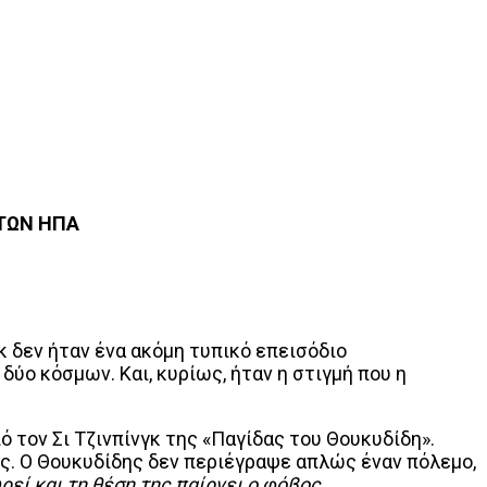
 ΤΩΝ ΗΠΑ
 δεν ήταν ένα ακόμη τυπικό επεισόδιο
ύο κόσμων. Και, κυρίως, ήταν η στιγμή που η
ό τον Σι Τζινπίνγκ της «Παγίδας του Θουκυδίδη».
ς. Ο Θουκυδίδης δεν περιέγραψε απλώς έναν πόλεμο,
ρεί και τη θέση της παίρνει ο φόβος.