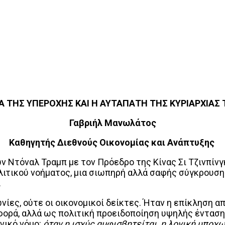
Α ΤΗΣ ΥΠΕΡΟΧΗΣ
ΚΑΙ Η ΑΥΤΑΠΑΤΗ ΤΗΣ ΚΥΡΙΑΡΧΙΑΣ
Γαβριήλ Μανωλάτος
Καθηγητής Διεθνούς Οικονομίας και Ανάπτυξης
Ντόναλ Τραμπ με τον Πρόεδρο της Κίνας Σι Τζινπίνγκ
ιτικού νοήματος, μια σιωπηρή αλλά σαφής σύγκρουση δ
.
ίες, ούτε οι οικονομικοί δείκτες. Ήταν η επίκληση απ
φορά, αλλά ως πολιτική προειδοποίηση υψηλής ένταση
νικό νόμο:
όταν η ισχύς αμφισβητείται, η λογική υποχω