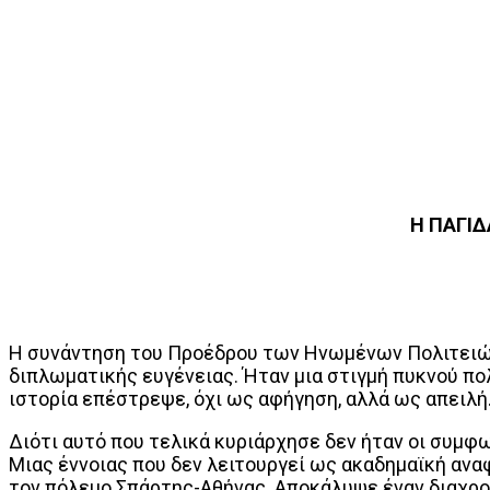
Η ΠΑΓΙΔ
Η συνάντηση του Προέδρου των Ηνωμένων Πολιτειών 
διπλωματικής ευγένειας. Ήταν μια στιγμή πυκνού πολ
ιστορία επέστρεψε, όχι ως αφήγηση, αλλά ως απειλή
Διότι αυτό που τελικά κυριάρχησε δεν ήταν οι συμφων
Μιας έννοιας που δεν λειτουργεί ως ακαδημαϊκή ανα
τον πόλεμο Σπάρτης-Αθήνας. Αποκάλυψε έναν διαχρο