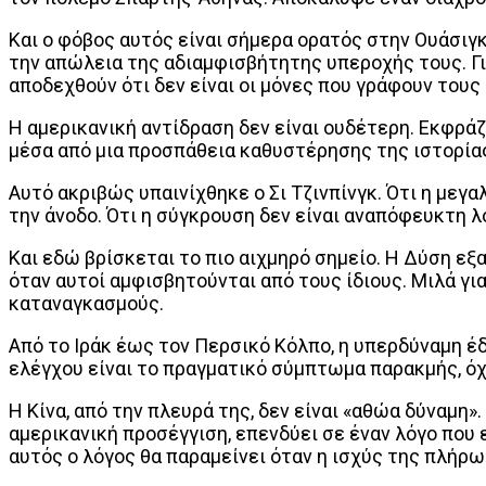
Και ο φόβος αυτός είναι σήμερα ορατός στην Ουάσιγκ
την απώλεια της αδιαμφισβήτητης υπεροχής τους. Γι
αποδεχθούν ότι δεν είναι οι μόνες που γράφουν τους 
Η αμερικανική αντίδραση δεν είναι ουδέτερη. Εκφρά
μέσα από μια προσπάθεια καθυστέρησης της ιστορία
Αυτό ακριβώς υπαινίχθηκε ο Σι Τζινπίνγκ. Ότι η μεγ
την άνοδο. Ότι η σύγκρουση δεν είναι αναπόφευκτη λ
Και εδώ βρίσκεται το πιο αιχμηρό σημείο. Η Δύση εξα
όταν αυτοί αμφισβητούνται από τους ίδιους. Μιλά γι
καταναγκασμούς.
Από το Ιράκ έως τον Περσικό Κόλπο, η υπερδύναμη έδε
ελέγχου είναι το πραγματικό σύμπτωμα παρακμής, όχ
Η Κίνα, από την πλευρά της, δεν είναι «αθώα δύναμη»
αμερικανική προσέγγιση, επενδύει σε έναν λόγο που 
αυτός ο λόγος θα παραμείνει όταν η ισχύς της πλήρως