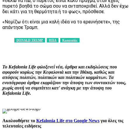
«Θέλω να πω, ο πυρετός είναι καλό πράγμα, όταν έχεις
πυρετό βοηθά το σώμα σου να ανταποκριθεί. Αλλά δεν έχω
δει κάτι για τη θερμότητα ή το φως», πρόσθεσε.
«Νομίζω ότι είναι μια καλή ιδέα να το ερευνήσετε», της
απάντησε Τραμπ.
DONALD TRUMP
ΗΠΑ
Κορονοϊός
Facebook
X
Pinterest
WhatsApp
Το Kefalonia Life φιλοξενεί νέα, άρθρα και εκδηλώσεις που
αφορούν κυρίως την Κεφαλονιά και την Ιθάκη, καθώς και
απόψεις πολιτών, πολιτικών και πολιτικών κομμάτων. Τα
ενυπόγραφα άρθρα εκφράζουν την άποψη των συντακτών τους,
χωρίς αυτή να συμπίπτει κατ' ανάγκη με την άποψη του
Kefalonia Life.
Ακολουθήστε το
Kefalonia Life στο Google News
για όλες τις
τελευταίες ειδήσεις