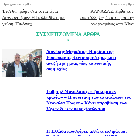
Προηγούμενο άρθρο
Επόμενο άρθρο
Έτσι θα τρώμε στα εστιατόρια
ΚΑΝΑΔΑΣ: Κρίθηκαν
όταν ανοίξουν; Η Ιταλία δίνει μια
ακατάλληλες 1 εκατ. μάσκες
γεύση (Εικόνες)
αγορασμένες από Κίνα
ΣΥΣΧΕΤΙΖΟΜΕΝΑ ΑΡΘΡΑ
Διονύσης Μαρκάτος: Η κρίση της
Ευρωπαϊκής Κεντροαριστεράς και η
αναζήτηση μιας νέας κοινωνικής
συμμαχίας
Γαβριήλ Μανωλάτος: «Τρικυμία εν
κρανίω» – Η πολιτική των αντιφάσεων του
Ντόναλντ Τραμπ – Kάνει παραβίαση των
λόγων & των υποσχέσεών του
Η Ελλάδα προσφέρει, αλλά τι εισπράττει;