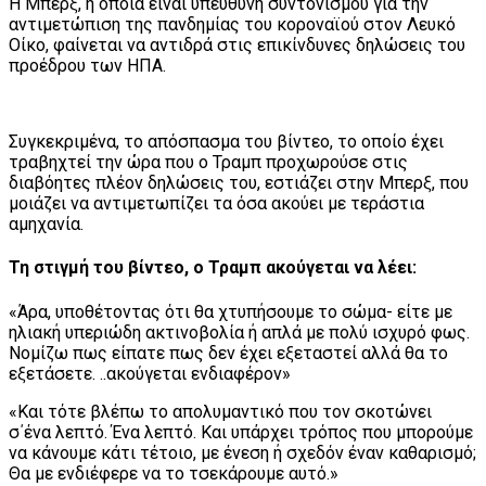
Η Μπερξ, η οποία είναι υπεύθυνη συντονισμού για την
αντιμετώπιση της πανδημίας του κοροναϊού στον Λευκό
Οίκο, φαίνεται να αντιδρά στις επικίνδυνες δηλώσεις του
προέδρου των ΗΠΑ.
Συγκεκριμένα, το απόσπασμα του βίντεο, το οποίο έχει
τραβηχτεί την ώρα που ο Τραμπ προχωρούσε στις
διαβόητες πλέον δηλώσεις του, εστιάζει στην Μπερξ, που
μοιάζει να αντιμετωπίζει τα όσα ακούει με τεράστια
αμηχανία.
Τη στιγμή του βίντεο, ο Τραμπ ακούγεται να λέει:
«Άρα, υποθέτοντας ότι θα χτυπήσουμε το σώμα- είτε με
ηλιακή υπεριώδη ακτινοβολία ή απλά με πολύ ισχυρό φως.
Νομίζω πως είπατε πως δεν έχει εξεταστεί αλλά θα το
εξετάσετε. ..ακούγεται ενδιαφέρον»
«Και τότε βλέπω το απολυμαντικό που τον σκοτώνει
σ΄ένα λεπτό. Ένα λεπτό. Και υπάρχει τρόπος που μπορούμε
να κάνουμε κάτι τέτοιο, με ένεση ή σχεδόν έναν καθαρισμό;
Θα με ενδιέφερε να το τσεκάρουμε αυτό.»