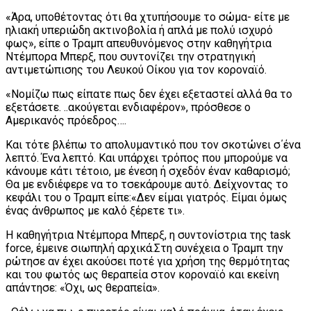
«Άρα, υποθέτοντας ότι θα χτυπήσουμε το σώμα- είτε με
ηλιακή υπεριώδη ακτινοβολία ή απλά με πολύ ισχυρό
φως», είπε ο Τραμπ απευθυνόμενος στην καθηγήτρια
Ντέμπορα Μπερξ, που συντονίζει την στρατηγική
αντιμετώπισης του Λευκού Οίκου για τον κοροναϊό.
«Νομίζω πως είπατε πως δεν έχει εξεταστεί αλλά θα το
εξετάσετε. ..ακούγεται ενδιαφέρον», πρόσθεσε ο
Αμερικανός πρόεδρος….
Και τότε βλέπω το απολυμαντικό που τον σκοτώνει σ΄ένα
λεπτό. Ένα λεπτό. Και υπάρχει τρόπος που μπορούμε να
κάνουμε κάτι τέτοιο, με ένεση ή σχεδόν έναν καθαρισμό;
Θα με ενδιέφερε να το τσεκάρουμε αυτό. Δείχνοντας το
κεφάλι του ο Τραμπ είπε:«Δεν είμαι γιατρός. Είμαι όμως
ένας άνθρωπος με καλό ξέρετε τι».
Η καθηγήτρια Ντέμπορα Μπερξ, η συντονίστρια της task
force, έμεινε σιωπηλή αρχικά.Στη συνέχεια ο Τραμπ την
ρώτησε αν έχει ακούσει ποτέ για χρήση της θερμότητας
και του φωτός ως θεραπεία στον κοροναϊό και εκείνη
απάντησε: «Όχι, ως θεραπεία».