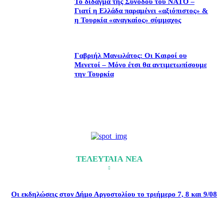
Το δίδαγμα της Συνόδου του ΝΑΤΟ –
Γιατί η Ελλάδα παραμένει «αξιόπιστος» &
η Τουρκία «αναγκαίος» σύμμαχος
Γαβριήλ Μανωλάτος: Οι Καιροί ου
Μενετοί – Μόνο έτσι θα αντιμετωπίσουμε
την Τουρκία
ΤΕΛΕΥΤΑΙΑ ΝΕΑ
Οι εκδηλώσεις στον Δήμο Αργοστολίου το τριήμερο 7, 8 και 9/08