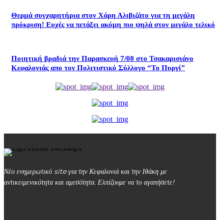
Θερμά συγχαρητήρια στον Χάρη Αλιβιζάτο για τη μεγάλη
πρόκριση! Ευχές να πετάξει ακόμη πιο ψηλά στον μεγάλο τελικό
Ποιητική βραδιά την Παρασκευή 7/08 στο Τσακαρισιάνο
Κεφαλονιάς απο τον Πολιτιστικό Σύλλογο “Το Πυργί”
Νέο ενημερωτικό site για την Κεφαλονιά και την Ιθάκη με
αντικειμενικότητα και αμεσότητα. Ελπίζουμε να το αγαπήσετε!
kefalonialife24@gmail.com