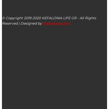
Αργοστόλι, Κεφαλονιά, ΤΚ 28100
© Copyright 2019-2020 KEFALONIA LIFE GR - All Rights
Reserved | Designed by
MySystemLand
ΕΙΔΗΣΕΙΣ
Δήμος Σάμης: Η λειτουργία των σπηλαίων Μελισσάνης και
Δρογκαράτης για την Τετάρτη 06/08
Το Υπουργείο Υποδομών μελετά τη μεταφορά των
κρουαζιερόπλοιων εκτός της πόλης του Αργοστολίου –
Τροχοπέδη στην ανάπτυξη της Κεφαλονιάς