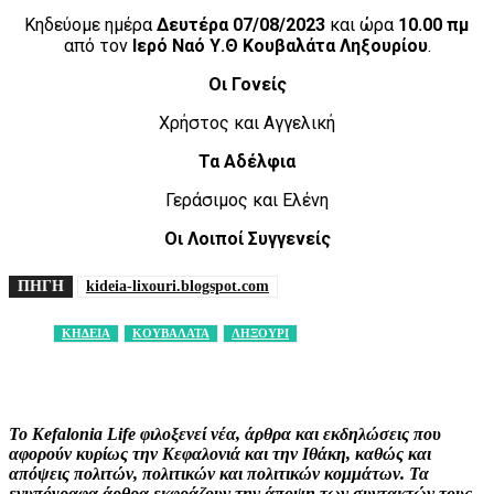
Κηδεύομε ημέρα
Δευτέρα 07/08/2023
και ώρα
10.00 πμ
από τον
Ιερό Ναό Υ.Θ Κουβαλάτα Ληξουρίου
.
Οι Γονείς
Χρήστος και Αγγελική
Τα Αδέλφια
Γεράσιμος και Ελένη
Οι Λοιποί Συγγενείς
ΠΗΓΗ
kideia-lixouri.blogspot.com
ΚΗΔΕΙΑ
ΚΟΥΒΑΛΑΤΑ
ΛΗΞΟΥΡΙ
Facebook
X
Pinterest
WhatsApp
Το Kefalonia Life φιλοξενεί νέα, άρθρα και εκδηλώσεις που
αφορούν κυρίως την Κεφαλονιά και την Ιθάκη, καθώς και
απόψεις πολιτών, πολιτικών και πολιτικών κομμάτων. Τα
ενυπόγραφα άρθρα εκφράζουν την άποψη των συντακτών τους,