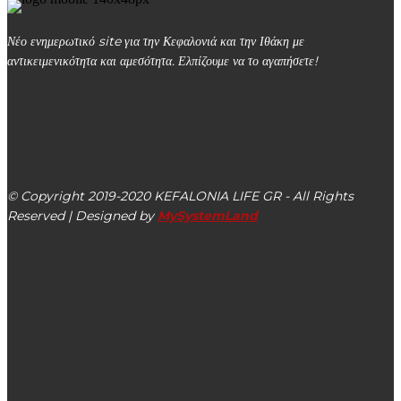
Νέο ενημερωτικό site για την Κεφαλονιά και την Ιθάκη με
αντικειμενικότητα και αμεσότητα. Ελπίζουμε να το αγαπήσετε!
kefalonialife24@gmail.com
Αργοστόλι, Κεφαλονιά, ΤΚ 28100
© Copyright 2019-2020 KEFALONIA LIFE GR - All Rights
Reserved | Designed by
MySystemLand
ΕΙΔΗΣΕΙΣ
Έφυγε από τη ζωή η Κωνσταντίνα Πετράτου