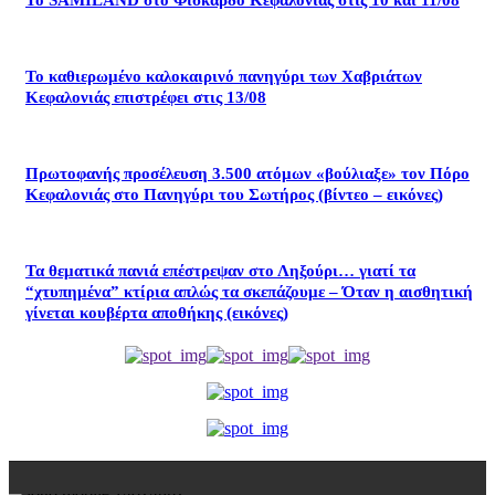
Το SAMILAND στο Φισκάρδο Κεφαλονιάς στις 10 και 11/08
Το καθιερωμένο καλοκαιρινό πανηγύρι των Χαβριάτων
Κεφαλονιάς επιστρέφει στις 13/08
Πρωτοφανής προσέλευση 3.500 ατόμων «βούλιαξε» τον Πόρο
Κεφαλονιάς στο Πανηγύρι του Σωτήρος (βίντεο – εικόνες)
Τα θεματικά πανιά επέστρεψαν στο Ληξούρι… γιατί τα
“χτυπημένα” κτίρια απλώς τα σκεπάζουμε – Όταν η αισθητική
γίνεται κουβέρτα αποθήκης (εικόνες)