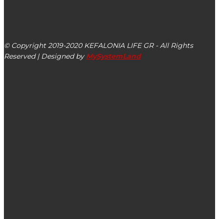
kefalonialife24@gmail.com
Αργοστόλι, Κεφαλονιά, ΤΚ 28100
© Copyright 2019-2020 KEFALONIA LIFE GR - All Rights
Reserved | Designed by
MySystemLand
ΕΙΔΗΣΕΙΣ
Αναβολή καρναβαλικής εκδήλωσης για την Τσικνοπέμπτη
12/02 στο Ληξούρι λόγω καιρικών συνθηκών – Μεταφορά
σε νέα ημερομηνία
Η σημερινή θεματική εκδρομή στα κατεστραμμένα
Μουζακάτα Κεφαλονιάς (εικόνες)