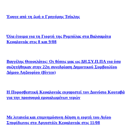
Έφυγε από τη ζωή ο Γρηγόρης Τσίκλης
Όλα έτοιμα για τη Γιορτή της Ρομπόλας στα Βαλσαμάτα
Κεφαλονιάς στις 8 και 9/08
Βαγγέλης Θεοφιλάτος: Οι θέσεις μας ως ΔΗ.ΣΥ.Π.ΠΑ για όσα
συζητήθηκαν στην 22η συνεδρίαση Δημοτικού Συμβουλίου
Δήμου Ληξουρίου (βίντεο)
Η Πυροσβεστική Κεφαλονιάς ευχαριστεί τον Διονύσιο Κουταβά
για την προσφορά εμφιαλωμένων νερών
Με λιτανεία και επιμνημόσυνη δέηση η εορτή του Αγίου
Σπυρίδωνος στο Αργοστόλι Κεφαλονιάς στις 11/08