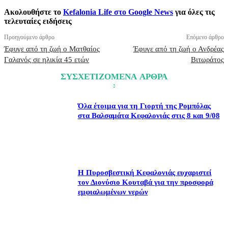
Ακολουθήστε το
Kefalonia Life στο Google News
για όλες τις
τελευταίες ειδήσεις
Προηγούμενο άρθρο
Επόμενο άρθρο
Έφυγε από τη ζωή ο Ματθαίος
Έφυγε από τη ζωή ο Ανδρέας
Γαλανός σε ηλικία 45 ετών
Βιτωράτος
ΣΥΣΧΕΤΙΖΟΜΕΝΑ ΑΡΘΡΑ
Όλα έτοιμα για τη Γιορτή της Ρομπόλας
στα Βαλσαμάτα Κεφαλονιάς στις 8 και 9/08
Η Πυροσβεστική Κεφαλονιάς ευχαριστεί
τον Διονύσιο Κουταβά για την προσφορά
εμφιαλωμένων νερών