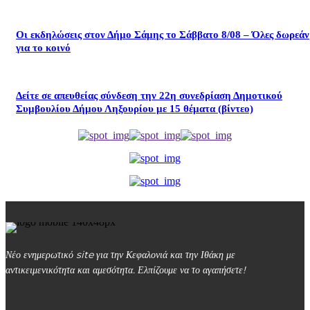
Οι εκδηλώσεις στον Δήμο Σάμης το Σάββατο 8/08 – Όλες δωρεάν
για το κοινό
Δείτε σε απευθείας σύνδεση την 22η συνεδρίαση Δημοτικού
Συμβουλίου Δήμου Ληξουρίου με 15 θέματα (βίντεο)
Νέο ενημερωτικό site για την Κεφαλονιά και την Ιθάκη με
αντικειμενικότητα και αμεσότητα. Ελπίζουμε να το αγαπήσετε!