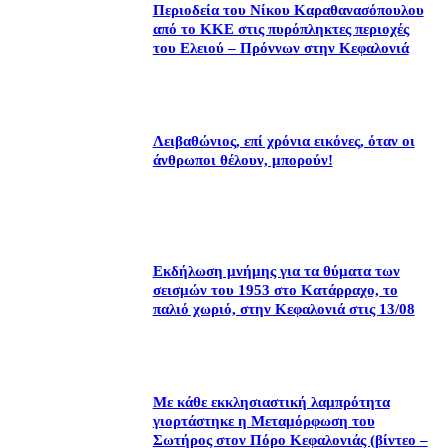
Περιοδεία του Νίκου Καραθανασόπουλου
από το ΚΚΕ στις πυρόπληκτες περιοχές
του Ελειού – Πρόννων στην Κεφαλονιά
Λειβαθώνιος, επί χρόνια εικόνες, όταν οι
άνθρωποι θέλουν, μπορούν!
Εκδήλωση μνήμης για τα θύματα των
σεισμών του 1953 στο Κατάρραχο, το
παλιό χωριό, στην Κεφαλονιά στις 13/08
Με κάθε εκκλησιαστική λαμπρότητα
γιορτάστηκε η Μεταμόρφωση του
Σωτήρος στον Πόρο Κεφαλονιάς (βίντεο –