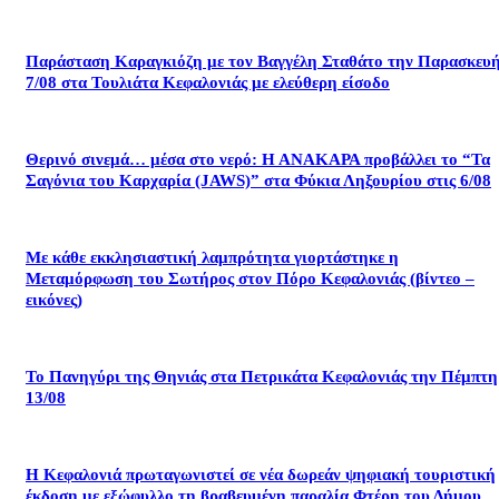
Παράσταση Καραγκιόζη με τον Βαγγέλη Σταθάτο την Παρασκευ
7/08 στα Τουλιάτα Κεφαλονιάς με ελεύθερη είσοδο
Θερινό σινεμά… μέσα στο νερό: Η ΑΝΑΚΑΡΑ προβάλλει το “Τα
Σαγόνια του Καρχαρία (JAWS)” στα Φύκια Ληξουρίου στις 6/08
Με κάθε εκκλησιαστική λαμπρότητα γιορτάστηκε η
Μεταμόρφωση του Σωτήρος στον Πόρο Κεφαλονιάς (βίντεο –
εικόνες)
Το Πανηγύρι της Θηνιάς στα Πετρικάτα Κεφαλονιάς την Πέμπτη
13/08
Η Κεφαλονιά πρωταγωνιστεί σε νέα δωρεάν ψηφιακή τουριστική
έκδοση με εξώφυλλο τη βραβευμένη παραλία Φτέρη του Δήμου