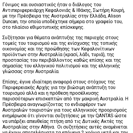
Γόνιμος και ουσιαστικός ήταν ο διάλογος του
Αντιπεριφερειάρχη Κεφαλονιάς & Ιθάκης, Σωτήρη Κουρή,
με την Πρέσβειρα της Αυστραλίας στην Ελλάδα, Alison
Duncan, την οποία υποδέχτηκε σήμερα στο γραφείο του,
στο πλαίσιο εθιμοτυπικής επίσκεψης.
Συζήτησαν για θέματα ανάπτυξης της περιοχής στους
τομείς του τουρισμού και της ενίσχυσης της τοπικής
οικονομίας και της προώθησης των Κεφαλονίτικων
προϊόντων στην Αυστραλία (κρασί, λάδι, τυριά), της
προστασίας του περιβάλλοντος καθώς επίσης και της
σημασίας του ελληνικού πολιτισμού και της ελληνικής
γλώσσας στην Αυστραλία.
Επίσης, έγινε ιδιαίτερη αναφορά στους στόχους της
Περιφερειακής Αρχής για την βιώσιμη ανάπτυξη του
τουρισμού αλλά και η πρόθεση προσέλκυσης
περισσότερων επισκεπτών από την μακρινή Αυστραλία. Η
Πρέσβειρα αναγνωρίζοντας το ενδιαφέρον των
Αυστραλών τουριστών για τους ελληνικούς προορισμούς
ενημέρωσε ότι γίνονται συζητήσεις με την QANTAS ώστε
να υπάρξει απευθείας πτήση από τις Δυτικές Ακτές της
Αυστραλίας στην Αθήνα. Οι συζητήσεις αυτές αναμένεται
να έχουν αποτελέσματα τα επόμενα 2 χρόνια μετά και την