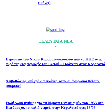
εικόνες)
ΤΕΛΕΥΤΑΙΑ ΝΕΑ
Περιοδεία του Νίκου Καραθανασόπουλου από το ΚΚΕ στις
πυρόπληκτες περιοχές του Ελειού – Πρόννων στην Κεφαλονιά
Λειβαθώνιος, επί χρόνια εικόνες, όταν οι άνθρωποι θέλουν,
μπορούν!
Εκδήλωση μνήμης για τα θύματα των σεισμών του 1953 στο
Κατάρραχο, το παλιό χωριό, στην Κεφαλονιά στις 13/08