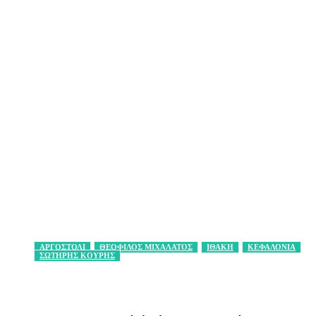
ΑΡΓΟΣΤΟΛΙ
ΘΕΟΦΙΛΟΣ ΜΙΧΑΛΑΤΟΣ
ΙΘΑΚΗ
ΚΕΦΑΛΟΝΙΑ
ΣΩΤΗΡΗΣ ΚΟΥΡΗΣ
Facebook
X
Pinterest
WhatsApp