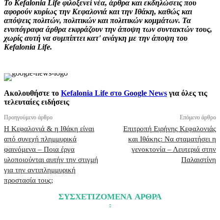
Το Kefalonia Life φιλοξενεί νέα, άρθρα και εκδηλώσεις που
αφορούν κυρίως την Κεφαλονιά και την Ιθάκη, καθώς και
απόψεις πολιτών, πολιτικών και πολιτικών κομμάτων. Τα
ενυπόγραφα άρθρα εκφράζουν την άποψη των συντακτών τους,
χωρίς αυτή να συμπίπτει κατ' ανάγκη με την άποψη του
Kefalonia Life.
Ακολουθήστε το
Kefalonia Life στο Google News
για όλες τις
τελευταίες ειδήσεις
Προηγούμενο άρθρο
Επόμενο άρθρο
Η Κεφαλονιά & η Ιθάκη είναι
Επιτροπή Ειρήνης Κεφαλονιάς
από συνεχή πλημμυρικά
και Ιθάκης: Να σταματήσει η
φαινόμενα – Ποια έργα
γενοκτονία – Λευτεριά στην
υλοποιούνται αυτήν την στιγμή
Παλαιστίνη
για την αντιπλημμυρική
προστασία τους;
ΣΥΣΧΕΤΙΖΟΜΕΝΑ ΑΡΘΡΑ