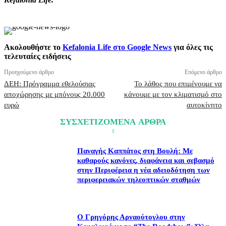
Ακολουθήστε το
Kefalonia Life στο Google News
για όλες τις
τελευταίες ειδήσεις
Προηγούμενο άρθρο
Επόμενο άρθρο
ΔΕΗ: Πρόγραμμα εθελούσιας
Το λάθος που επιμένουμε να
αποχώρησης με μπόνους 20.000
κάνουμε με τον κλιματισμό στο
ευρώ
αυτοκίνητο
ΣΥΣΧΕΤΙΖΟΜΕΝΑ ΑΡΘΡΑ
Παναγής Καππάτος στη Βουλή: Με
καθαρούς κανόνες, διαφάνεια και σεβασμό
στην Περιφέρεια η νέα αδειοδότηση των
περιφερειακών τηλεοπτικών σταθμών
Ο Γρηγόρης Αρναούτογλου στην