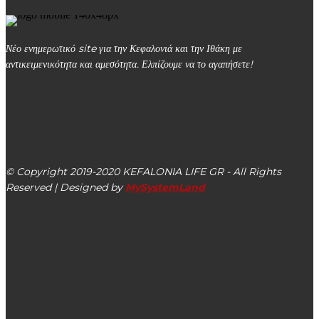
Νέο ενημερωτικό site για την Κεφαλονιά και την Ιθάκη με
αντικειμενικότητα και αμεσότητα. Ελπίζουμε να το αγαπήσετε!
kefalonialife24@gmail.com
Αργοστόλι, Κεφαλονιά, ΤΚ 28100
© Copyright 2019-2020 KEFALONIA LIFE GR - All Rights
Reserved | Designed by
MySystemLand
ΕΙΔΗΣΕΙΣ
Έφυγε από τη ζωή ο Θεόδωρος Σταμούλης