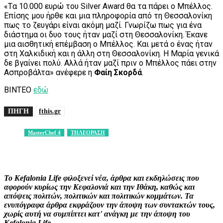
«Tα 10.000 ευρώ του Silver Award θα τα πάρει ο Μπέλλος.
Επίσης μου ήρθε και μια πληροφορία από τη Θεσσαλονίκη
πως το ζευγάρι είναι ακόμη μαζί. Γνωρίζω πως για ένα
διάστημα οι δυο τους ήταν μαζί στη Θεσσαλονίκη. Έκανε
μια αισθητική επέμβαση ο Μπέλλος. Και μετά ο ένας ήταν
στη Χαλκιδική και η άλλη στη Θεσσαλονίκη. Η Μαρία γενικά
δε βγαίνει πολύ. Αλλά ήταν μαζί πριν ο Μπέλλος πάει στην
Ασπροβάλτα» ανέφερε η
Φαίη Σκορδά
.
ΒΙΝΤΕΟ
εδώ
ΠΗΓΗ
fthis.gr
MasterChef 4
ΤΗΛΕΟΡΑΣΗ
Facebook
X
Pinterest
WhatsApp
Το Kefalonia Life φιλοξενεί νέα, άρθρα και εκδηλώσεις που
αφορούν κυρίως την Κεφαλονιά και την Ιθάκη, καθώς και
απόψεις πολιτών, πολιτικών και πολιτικών κομμάτων. Τα
ενυπόγραφα άρθρα εκφράζουν την άποψη των συντακτών τους,
χωρίς αυτή να συμπίπτει κατ' ανάγκη με την άποψη του
Kefalonia Life.