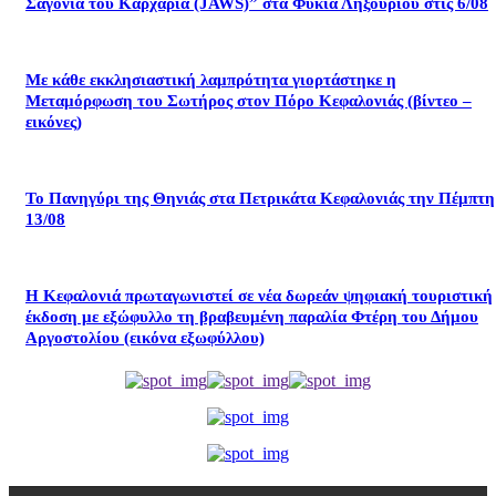
Σαγόνια του Καρχαρία (JAWS)” στα Φύκια Ληξουρίου στις 6/08
Με κάθε εκκλησιαστική λαμπρότητα γιορτάστηκε η
Μεταμόρφωση του Σωτήρος στον Πόρο Κεφαλονιάς (βίντεο –
εικόνες)
Το Πανηγύρι της Θηνιάς στα Πετρικάτα Κεφαλονιάς την Πέμπτη
13/08
Η Κεφαλονιά πρωταγωνιστεί σε νέα δωρεάν ψηφιακή τουριστική
έκδοση με εξώφυλλο τη βραβευμένη παραλία Φτέρη του Δήμου
Αργοστολίου (εικόνα εξωφύλλου)