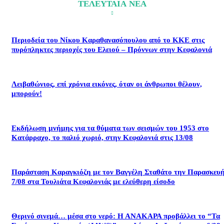
ΤΕΛΕΥΤΑΙΑ ΝΕΑ
Περιοδεία του Νίκου Καραθανασόπουλου από το ΚΚΕ στις
πυρόπληκτες περιοχές του Ελειού – Πρόννων στην Κεφαλονιά
Λειβαθώνιος, επί χρόνια εικόνες, όταν οι άνθρωποι θέλουν,
μπορούν!
Εκδήλωση μνήμης για τα θύματα των σεισμών του 1953 στο
Κατάρραχο, το παλιό χωριό, στην Κεφαλονιά στις 13/08
Παράσταση Καραγκιόζη με τον Βαγγέλη Σταθάτο την Παρασκευ
7/08 στα Τουλιάτα Κεφαλονιάς με ελεύθερη είσοδο
Θερινό σινεμά… μέσα στο νερό: Η ΑΝΑΚΑΡΑ προβάλλει το “Τα