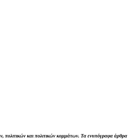
Print
Tumblr
VK
Viber
τών, πολιτικών και πολιτικών κομμάτων. Τα ενυπόγραφα άρθρα