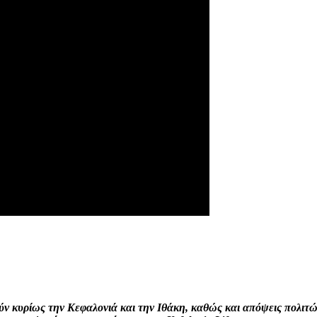
interest
WhatsApp
Linkedin
Email
ρούν κυρίως την Κεφαλονιά και την Ιθάκη, καθώς και απόψεις πολι