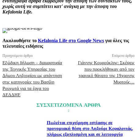
ενυπόγραφα άρθρα εκφράζουν την άποψη των συντακτών τους,
χωρίς αυτή να συμπίπτει κατ' ανάγκη με την άποψη του
Kefalonia Life.
Ακολουθήστε το
Kefalonia Life στο Google News
για όλες τις
τελευταίες ειδήσεις
Προηγούμενο άρθρο
Επόμενο άρθρο
Εξώδικη δήλωση – διαμαρτυρία
Γιάννης Κουρούκλης: Σκέψεις
της Τεχνικής Υπηρεσίας του
που προκλήθηκαν από τον
Δήμου Ληξουρίου ως απάντηση
τραγικό θάνατο της 19χρονης
στις κατηγορίες του Βασίλη
Μυρτούς…
Ρουχωτά για τα έργα του
ΔΕΔΔΗΕ
ΣΥΣΧΕΤΙΖΟΜΕΝΑ ΑΡΘΡΑ
Πωλείται επιχείρηση εστίασης σε
προνομιακή θέση στο Ληξούρι Κεφαλονιάς,
πλήρως εξοπλισμένη και σε λειτουργία