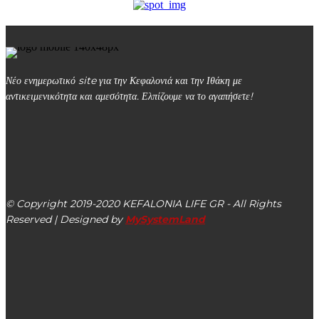
Νέο ενημερωτικό site για την Κεφαλονιά και την Ιθάκη με
αντικειμενικότητα και αμεσότητα. Ελπίζουμε να το αγαπήσετε!
kefalonialife24@gmail.com
Αργοστόλι, Κεφαλονιά, ΤΚ 28100
© Copyright 2019-2020 KEFALONIA LIFE GR - All Rights
Reserved | Designed by
MySystemLand
ΕΙΔΗΣΕΙΣ
Συνάντηση του Υπ. Περιφερειάρχη ΙΝ Γιάννη Τρεπεκλή με