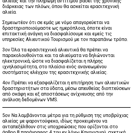
αλιείας και την πληρωμή αντίτιμου βάσει της χρονικής
διάρκειας των πλόων, όπου θα ασκείται ερασιτεχνική
αλιεία.
Σημειωτέον ότι σε εμάς με νόμο απαγορεύεται να
δραστηριοποιούμαστε ως ημερόπλοια, όποτε είναι
επιτακτική ανάγκη να διασφαλίσουμε και εμείς τις
υπηρεσίες Αλιευτικού Τουρισμού με τον παραπάνω τρόπο.
3ον Όλα τα ερασιτεχνικά αλιευτικά θα πρέπει να
παρακολουθούνται και τα αλιεύματα να δηλώνονται
ηλεκτρονικά, ώστε να διασφαλίζεται η πλήρης
ιχνηλασιμότητα, στο πλαίσιο ενός ανανεωμένου
συστήματος ελέγχου της ερασιτεχνικής αλιείας.
4ον Πρέπει να εξασφαλίζεται η επιτήρηση των αλιευτικών
δραστηριοτήτων στα ύδατα, μέσω απευθείας διοπτεύσεων
από σκάφη και εξ αποστάσεως ανίχνευσης από την
ανάλυση δεδομένων VMS.
5ον Να λαμβάνονται μέτρα για τη ρύθμιση της υποβρύχιας
αλιείας με ψαροντούφεκο, ιδίως προκειμένου να
ανταπεξέλθουν στις υποχρεώσεις που ορίζονται στο
άρθρο 8 παράγραφος 4 του εν λόγω Κανονισμού, σχετικά