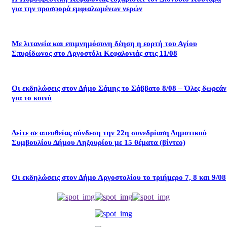
για την προσφορά εμφιαλωμένων νερών
Με λιτανεία και επιμνημόσυνη δέηση η εορτή του Αγίου
Σπυρίδωνος στο Αργοστόλι Κεφαλονιάς στις 11/08
Οι εκδηλώσεις στον Δήμο Σάμης το Σάββατο 8/08 – Όλες δωρεάν
για το κοινό
Δείτε σε απευθείας σύνδεση την 22η συνεδρίαση Δημοτικού
Συμβουλίου Δήμου Ληξουρίου με 15 θέματα (βίντεο)
Οι εκδηλώσεις στον Δήμο Αργοστολίου το τριήμερο 7, 8 και 9/08