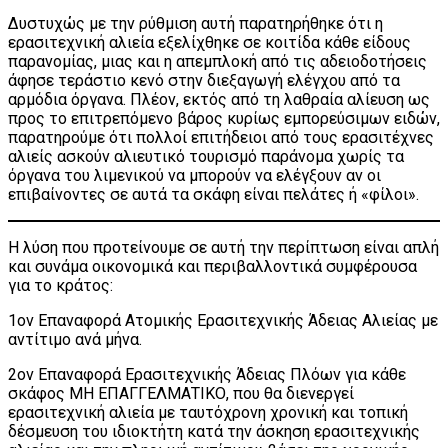
Δυστυχώς με την ρύθμιση αυτή παρατηρήθηκε ότι η
ερασιτεχνική αλιεία εξελίχθηκε σε κοιτίδα κάθε είδους
παρανομίας, μιας και η απεμπλοκή από τις αδειοδοτήσεις
άφησε τεράστιο κενό στην διεξαγωγή ελέγχου από τα
αρμόδια όργανα. Πλέον, εκτός από τη λαθραία αλίευση ως
προς το επιτρεπόμενο βάρος κυρίως εμπορεύσιμων ειδών,
παρατηρούμε ότι πολλοί επιτήδειοι από τους ερασιτέχνες
αλιείς ασκούν αλιευτικό τουρισμό παράνομα χωρίς τα
όργανα του λιμενικού να μπορούν να ελέγξουν αν οι
επιβαίνοντες σε αυτά τα σκάφη είναι πελάτες ή «φίλοι».
Η λύση που προτείνουμε σε αυτή την περίπτωση είναι απλή
και συνάμα οικονομικά και περιβαλλοντικά συμφέρουσα
για το κράτος:
1ον Επαναφορά Ατομικής Ερασιτεχνικής Άδειας Αλιείας με
αντίτιμο ανά μήνα.
2ον Επαναφορά Ερασιτεχνικής Άδειας Πλόων για κάθε
σκάφος ΜΗ ΕΠΑΓΓΕΛΜΑΤΙΚΟ, που θα διενεργεί
ερασιτεχνική αλιεία με ταυτόχρονη χρονική και τοπική
δέσμευση του ιδιοκτήτη κατά την άσκηση ερασιτεχνικής