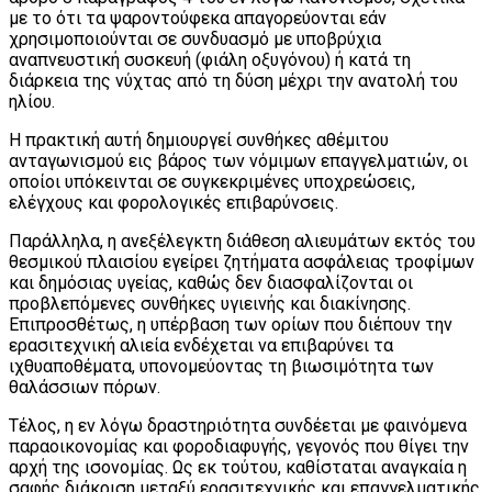
με το ότι τα ψαροντούφεκα απαγορεύονται εάν
χρησιμοποιούνται σε συνδυασμό με υποβρύχια
αναπνευστική συσκευή (φιάλη οξυγόνου) ή κατά τη
διάρκεια της νύχτας από τη δύση μέχρι την ανατολή του
ηλίου.
Η πρακτική αυτή δημιουργεί συνθήκες αθέμιτου
ανταγωνισμού εις βάρος των νόμιμων επαγγελματιών, οι
οποίοι υπόκεινται σε συγκεκριμένες υποχρεώσεις,
ελέγχους και φορολογικές επιβαρύνσεις.
Παράλληλα, η ανεξέλεγκτη διάθεση αλιευμάτων εκτός του
θεσμικού πλαισίου εγείρει ζητήματα ασφάλειας τροφίμων
και δημόσιας υγείας, καθώς δεν διασφαλίζονται οι
προβλεπόμενες συνθήκες υγιεινής και διακίνησης.
Επιπροσθέτως, η υπέρβαση των ορίων που διέπουν την
ερασιτεχνική αλιεία ενδέχεται να επιβαρύνει τα
ιχθυαποθέματα, υπονομεύοντας τη βιωσιμότητα των
θαλάσσιων πόρων.
Τέλος, η εν λόγω δραστηριότητα συνδέεται με φαινόμενα
παραοικονομίας και φοροδιαφυγής, γεγονός που θίγει την
αρχή της ισονομίας. Ως εκ τούτου, καθίσταται αναγκαία η
σαφής διάκριση μεταξύ ερασιτεχνικής και επαγγελματικής