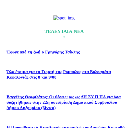
ΤΕΛΕΥΤΑΙΑ ΝΕΑ
Έφυγε από τη ζωή ο Γρηγόρης Τσίκλης
Όλα έτοιμα για τη Γιορτή της Ρομπόλας στα Βαλσαμάτα
Κεφαλονιάς στις 8 και 9/08
Βαγγέλης Θεοφιλάτος: Οι θέσεις μας ως ΔΗ.ΣΥ.Π.ΠΑ για όσα
συζητήθηκαν στην 22η συνεδρίαση Δημοτικού Συμβουλίου
Δήμου Ληξουρίου (βίντεο)
Η Πυροσβεστική Κεφαλονιάς ευχαριστεί τον Διονύσιο Κουταβά