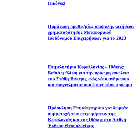
(εικόνες)
Παράταση προθεσμίας υποβολής αιτήσεων
χρηματοδότησης Μεταφορικού
Ισοδύναμου Επιχειρήσεων για το 2023
Επιμελητήριο Κεφαλληνίας – Ιθάκης:
Βαθιά η θλίψη για την πρόωρη απώλεια
του Στάθη Βινιέρη, ενός νέου ανθρώπου
και επαγγελματία που έφυγε τόσο πρόωρα
Πρόσκληση Επιμελητηρίου για δωρεάν
συμμετοχή των επιχειρήσεων της
Κεφαλονιάς και της Ιθάκης στη Διεθνή
Έκθεση Θεσσαλονίκης