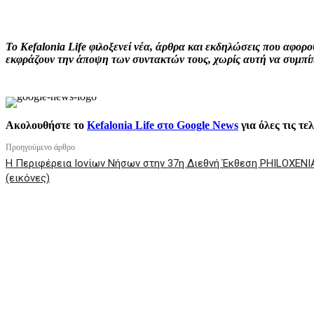
ΚΟΙΝΟΠΟΙΗΣΗ
Facebook
X
P
Το Kefalonia Life φιλοξενεί νέα, άρθρα και εκδηλώσεις που αφο
εκφράζουν την άποψη των συντακτών τους, χωρίς αυτή να συμπίπτ
Ακολουθήστε το
Kefalonia Life στο Google News
για όλες τις τε
Προηγούμενο άρθρο
Η Περιφέρεια Ιονίων Νήσων στην 37η Διεθνή Έκθεση PHILOXENI
(εικόνες)