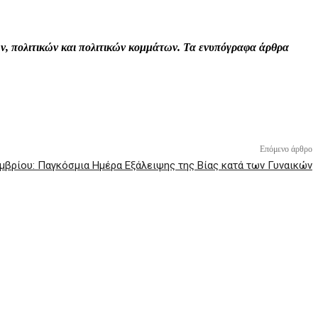
Print
Tumblr
VK
Viber
τών, πολιτικών και πολιτικών κομμάτων. Τα ενυπόγραφα άρθρα
Επόμενο άρθρο
μβρίου: Παγκόσμια Ημέρα Εξάλειψης της Βίας κατά των Γυναικών