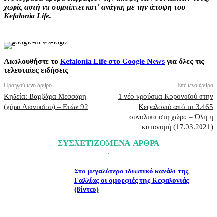
χωρίς αυτή να συμπίπτει κατ' ανάγκη με την άποψη του
Kefalonia Life.
Ακολουθήστε το
Kefalonia Life στο Google News
για όλες τις
τελευταίες ειδήσεις
Προηγούμενο άρθρο
Επόμενο άρθρο
Κηδεία: Βαρβάρα Μεσσάρη
1 νέο κρούσμα Κορονοϊού στην
(χήρα Διονυσίου) – Ετών 92
Κεφαλονιά από τα 3.465
συνολικά στη χώρα – Όλη η
κατανομή (17.03.2021)
ΣΥΣΧΕΤΙΖΟΜΕΝΑ ΑΡΘΡΑ
Στο μεγαλύτερο ιδιωτικό κανάλι της
Γαλλίας οι ομορφιές της Κεφαλονιάς
(βίντεο)