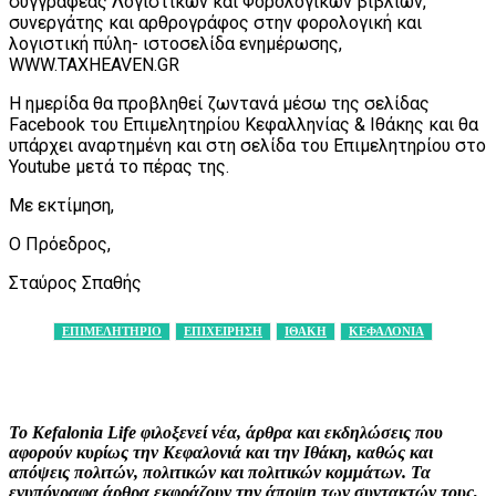
συγγραφέας Λογιστικών και Φορολογικών βιβλίων,
συνεργάτης και αρθρογράφος στην φορολογική και
λογιστική πύλη- ιστοσελίδα ενημέρωσης,
WWW.TAXHEAVEN.GR
Η ημερίδα θα προβληθεί ζωντανά μέσω της σελίδας
Facebook του Επιμελητηρίου Κεφαλληνίας & Ιθάκης και θα
υπάρχει αναρτημένη και στη σελίδα του Επιμελητηρίου στο
Youtube μετά το πέρας της.
Με εκτίμηση,
Ο Πρόεδρος,
Σταύρος Σπαθής
ΕΠΙΜΕΛΗΤΗΡΙΟ
ΕΠΙΧΕΙΡΗΣΗ
ΙΘΑΚΗ
ΚΕΦΑΛΟΝΙΑ
Facebook
X
Pinterest
WhatsApp
Το Kefalonia Life φιλοξενεί νέα, άρθρα και εκδηλώσεις που
αφορούν κυρίως την Κεφαλονιά και την Ιθάκη, καθώς και
απόψεις πολιτών, πολιτικών και πολιτικών κομμάτων. Τα
ενυπόγραφα άρθρα εκφράζουν την άποψη των συντακτών τους,