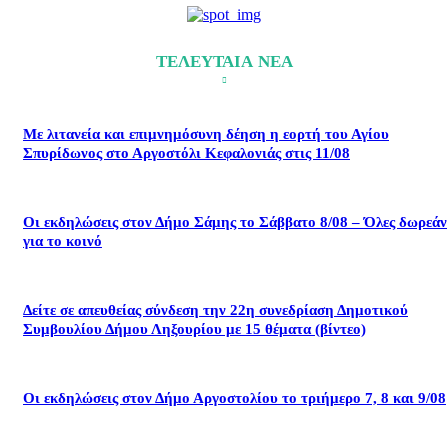
ΤΕΛΕΥΤΑΙΑ ΝΕΑ
Με λιτανεία και επιμνημόσυνη δέηση η εορτή του Αγίου
Σπυρίδωνος στο Αργοστόλι Κεφαλονιάς στις 11/08
Οι εκδηλώσεις στον Δήμο Σάμης το Σάββατο 8/08 – Όλες δωρεάν
για το κοινό
Δείτε σε απευθείας σύνδεση την 22η συνεδρίαση Δημοτικού
Συμβουλίου Δήμου Ληξουρίου με 15 θέματα (βίντεο)
Οι εκδηλώσεις στον Δήμο Αργοστολίου το τριήμερο 7, 8 και 9/08