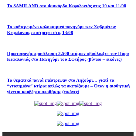
Το SAMILAND στο Φισκάρδο Κεφαλονιάς στις 10 και 11/08
Το καθιερωμένο καλοκαιρινό πανηγύρι των Χαβριάτων
Κεφαλονιάς επιστρέφει στις 13/08
Πρωτοφανής προσέλευση 3.500 ατόμων «βούλιαξε» τον Πόρο
Κεφαλονιάς στο Πανηγύρι του Σωτήρος (βίντεο – εικόνες)
Τα θεματικά πανιά επέστρεψαν στο Ληξούρι… γιατί τα
“χτυπημένα” κτίρια απλώς τα σκεπάζουμε – Όταν η αισθητική
γίνεται κουβέρτα αποθήκης (εικόνες)