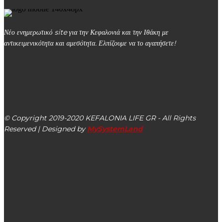
Νέο ενημερωτικό site για την Κεφαλονιά και την Ιθάκη με
αντικειμενικότητα και αμεσότητα. Ελπίζουμε να το αγαπήσετε!
kefalonialife24@gmail.com
Αργοστόλι, Κεφαλονιά, ΤΚ 28100
© Copyright 2019-2020 KEFALONIA LIFE GR - All Rights
Reserved | Designed by
MySystemLand
ΕΙΔΗΣΕΙΣ
Κηδεία: Γεράσιμος Μενάγιας του Σπυρίδωνος – Ετών 86