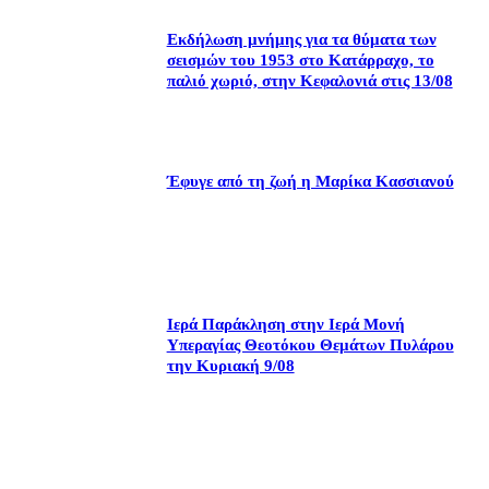
Εκδήλωση μνήμης για τα θύματα των
σεισμών του 1953 στο Κατάρραχο, το
παλιό χωριό, στην Κεφαλονιά στις 13/08
Έφυγε από τη ζωή η Μαρίκα Κασσιανού
Ιερά Παράκληση στην Ιερά Μονή
Υπεραγίας Θεοτόκου Θεμάτων Πυλάρου
την Κυριακή 9/08