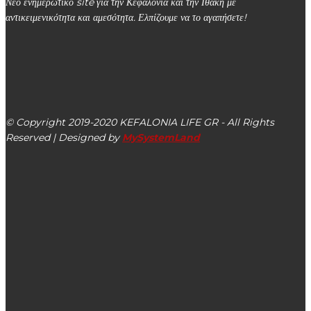
Νέο ενημερωτικό site για την Κεφαλονιά και την Ιθάκη με
αντικειμενικότητα και αμεσότητα. Ελπίζουμε να το αγαπήσετε!
kefalonialife24@gmail.com
Αργοστόλι, Κεφαλονιά, ΤΚ 28100
© Copyright 2019-2020 KEFALONIA LIFE GR - All Rights
Reserved | Designed by
MySystemLand
ΕΙΔΗΣΕΙΣ
Εισοδηματική ενίσχυση οικογενειών ορεινών &
μειονεκτικών περιοχών έτους 2023
Στις 8/04 η προβολή της ταινίας “Το τελευταίο σημείωμα”