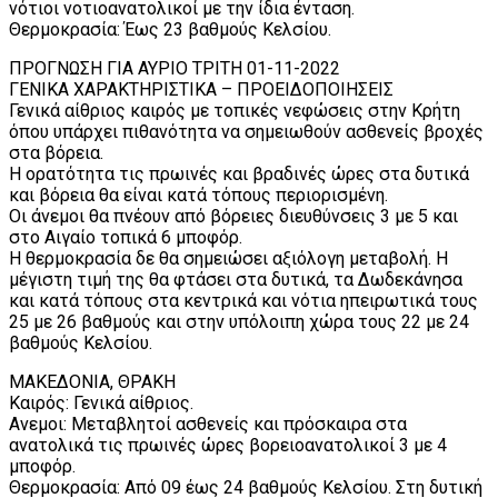
νότιοι νοτιοανατολικοί με την ίδια ένταση.
Θερμοκρασία: Έως 23 βαθμούς Κελσίου.
ΠΡΟΓΝΩΣΗ ΓΙΑ ΑΥΡΙΟ ΤΡΙΤΗ 01-11-2022
ΓΕΝΙΚΑ ΧΑΡΑΚΤΗΡΙΣΤΙΚΑ – ΠΡΟΕΙΔΟΠΟΙΗΣΕΙΣ
Γενικά αίθριος καιρός με τοπικές νεφώσεις στην Κρήτη
όπου υπάρχει πιθανότητα να σημειωθούν ασθενείς βροχές
στα βόρεια.
Η ορατότητα τις πρωινές και βραδινές ώρες στα δυτικά
και βόρεια θα είναι κατά τόπους περιορισμένη.
Οι άνεμοι θα πνέουν από βόρειες διευθύνσεις 3 με 5 και
στο Αιγαίο τοπικά 6 μποφόρ.
Η θερμοκρασία δε θα σημειώσει αξιόλογη μεταβολή. Η
μέγιστη τιμή της θα φτάσει στα δυτικά, τα Δωδεκάνησα
και κατά τόπους στα κεντρικά και νότια ηπειρωτικά τους
25 με 26 βαθμούς και στην υπόλοιπη χώρα τους 22 με 24
βαθμούς Κελσίου.
ΜΑΚΕΔΟΝΙΑ, ΘΡΑΚΗ
Καιρός: Γενικά αίθριος.
Ανεμοι: Μεταβλητοί ασθενείς και πρόσκαιρα στα
ανατολικά τις πρωινές ώρες βορειοανατολικοί 3 με 4
μποφόρ.
Θερμοκρασία: Από 09 έως 24 βαθμούς Κελσίου. Στη δυτική