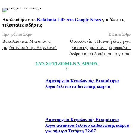
Ακολουθήστε το
Kefalonia Life στο Google News
για όλες τις
τελευταίες ειδήσεις
Προηγούμενο άρθρο
Επόμενο άρθρο
Βακαλαόπιτα: Μια σπάνια
Θεσσαλονίκη: Ποινική δίωξη για
ψαρόπιτα από την Κεφαλονιά
κακούργημα στον “μορφωμένο”
άνδρα που ποδοπάτησε το γατάκι
ΣΥΣΧΕΤΙΖΟΜΕΝΑ ΑΡΘΡΑ
Λιμεναρχείο Κεφαλονιάς: Ετοιμότητα
λόγω δελτίου επιδείνωσης καιρού
Λιμεναρχείο Κεφαλονιάς: Ετοιμότητα
λόγω έκτακτου δελτίου επιδείνωσης καιρού
για σήμερα Τετάρτη 22/07