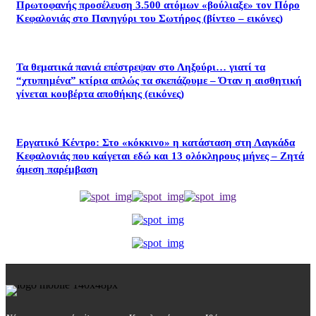
Πρωτοφανής προσέλευση 3.500 ατόμων «βούλιαξε» τον Πόρο
Κεφαλονιάς στο Πανηγύρι του Σωτήρος (βίντεο – εικόνες)
Τα θεματικά πανιά επέστρεψαν στο Ληξούρι… γιατί τα
“χτυπημένα” κτίρια απλώς τα σκεπάζουμε – Όταν η αισθητική
γίνεται κουβέρτα αποθήκης (εικόνες)
Εργατικό Κέντρο: Στο «κόκκινο» η κατάσταση στη Λαγκάδα
Κεφαλονιάς που καίγεται εδώ και 13 ολόκληρους μήνες – Ζητά
άμεση παρέμβαση