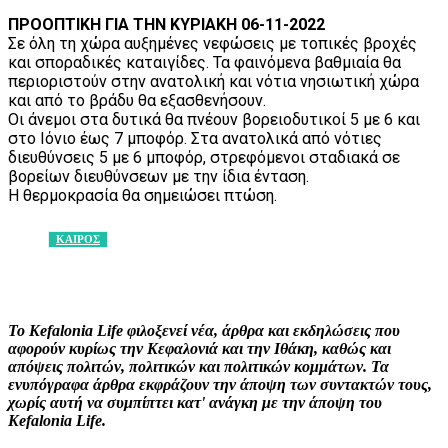
ΠΡΟΟΠΤΙΚΗ ΓΙΑ ΤΗΝ ΚΥΡΙΑΚΗ 06-11-2022
Σε όλη τη χώρα αυξημένες νεφώσεις με τοπικές βροχές
και σποραδικές καταιγίδες. Τα φαινόμενα βαθμιαία θα
περιοριστούν στην ανατολική και νότια νησιωτική χώρα
και από το βράδυ θα εξασθενήσουν.
Οι άνεμοι στα δυτικά θα πνέουν βορειοδυτικοί 5 με 6 και
στο Ιόνιο έως 7 μποφόρ. Στα ανατολικά από νότιες
διευθύνσεις 5 με 6 μποφόρ, στρεφόμενοι σταδιακά σε
βορείων διευθύνσεων με την ίδια ένταση.
Η θερμοκρασία θα σημειώσει πτώση.
ΚΑΙΡΟΣ
Facebook
X
Pinterest
WhatsApp
Το Kefalonia Life φιλοξενεί νέα, άρθρα και εκδηλώσεις που
αφορούν κυρίως την Κεφαλονιά και την Ιθάκη, καθώς και
απόψεις πολιτών, πολιτικών και πολιτικών κομμάτων. Τα
ενυπόγραφα άρθρα εκφράζουν την άποψη των συντακτών τους,
χωρίς αυτή να συμπίπτει κατ' ανάγκη με την άποψη του
Kefalonia Life.