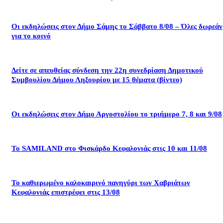
Οι εκδηλώσεις στον Δήμο Σάμης το Σάββατο 8/08 – Όλες δωρεάν
για το κοινό
Δείτε σε απευθείας σύνδεση την 22η συνεδρίαση Δημοτικού
Συμβουλίου Δήμου Ληξουρίου με 15 θέματα (βίντεο)
Οι εκδηλώσεις στον Δήμο Αργοστολίου το τριήμερο 7, 8 και 9/08
Το SAMILAND στο Φισκάρδο Κεφαλονιάς στις 10 και 11/08
Το καθιερωμένο καλοκαιρινό πανηγύρι των Χαβριάτων
Κεφαλονιάς επιστρέφει στις 13/08