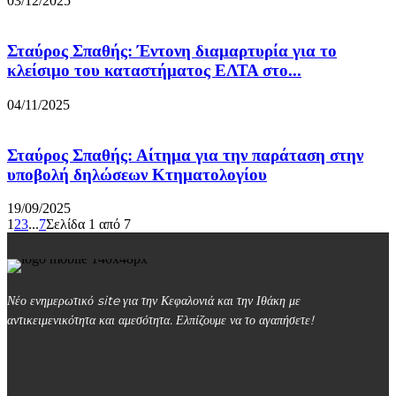
03/12/2025
Σταύρος Σπαθής: Έντονη διαμαρτυρία για το
κλείσιμο του καταστήματος ΕΛΤΑ στο...
04/11/2025
Σταύρος Σπαθής: Αίτημα για την παράταση στην
υποβολή δηλώσεων Κτηματολογίου
19/09/2025
1
2
3
...
7
Σελίδα 1 από 7
Νέο ενημερωτικό site για την Κεφαλονιά και την Ιθάκη με
αντικειμενικότητα και αμεσότητα. Ελπίζουμε να το αγαπήσετε!
kefalonialife24@gmail.com