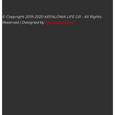
Αργοστόλι, Κεφαλονιά, ΤΚ 28100
© Copyright 2019-2020 KEFALONIA LIFE GR - All Rights
Reserved | Designed by
MySystemLand
ΕΙΔΗΣΕΙΣ
ΕΕΕΕΚ Αργοστολίου: Ευχαριστεί για τη δωρεάν προσφορά
της παράστασης «Το Πάρτυ της Λυσιστράτης» στο σχολείο
Και μέσω Κ.Ε.Π. η έκδοση Ευρωπαϊκής Κάρτας
Ασφάλισης Ασθενείας (Ε.Κ.Α.Α)
«Κάνε κανένα παιδί»: Η φράση του Βουλευτή της ΝΔ που