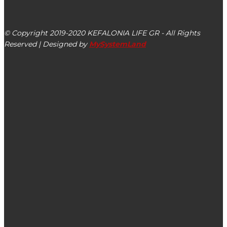
Αργοστόλι, Κεφαλονιά, ΤΚ 28100
© Copyright 2019-2020 KEFALONIA LIFE GR - All Rights
Reserved | Designed by
MySystemLand
ΕΙΔΗΣΕΙΣ
Έφυγε από τη ζωή η Σοφία Μαγουλά σε ηλικία 72 ετών
Βαγγέλης Θεοφιλάτος: Ο Δήμαρχος Ληξουρίου γιατί
απέκρυψε την αλήθεια για την Κρουαζιέρα στο Ληξούρι με
αποτέλεσμα να πλήττει ο ίδιος την αξιοπιστία του
εγχειρήματος;